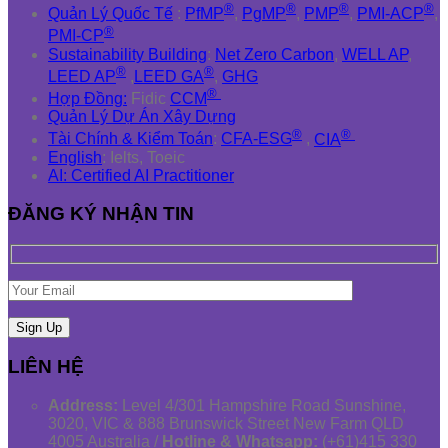
®
®
®
®
Quản Lý Quốc Tế
:
PfMP
,
PgMP
,
PMP
,
PMI-ACP
,
®
PMI-CP
Sustainability Building
:
Net Zero Carbon
,
WELL AP
,
®
®
LEED AP
,
LEED GA
,
GHG
®
Hợp Đồng:
Fidic
CCM
Quản Lý Dự Án Xây Dựng
®
®
Tài Chính & Kiểm Toán
:
CFA-ESG
,
CIA
English
: Ielts, Toeic
AI: Certified AI Practitioner
ĐĂNG KÝ NHẬN TIN
LIÊN HỆ
Address:
Level 4/301 Hampshire Road Sunshine,
3020, VIC & 888 Brunswick Street New Farm QLD
4005 Australia /
Hotline & Whatsapp:
(+61)415 330