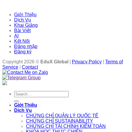
Giới Thiệu
Dịch Vụ
Khai Giảng
Bài Viết
AI
Kết Nối
Đăng nhập
Đăng ký
Copyright 2026 ©
EduX Global
|
Privacy Policy
|
Terms of
Service
|
Contact
Search
for:
Giới Thiệu
Dịch Vụ
CHỨNG CHỈ QUẢN LÝ QUỐC TẾ
CHỨNG CHỈ SUSTAINABILITY
CHỨNG CHỈ TÀI CHÍNH KIỂM TOÁN
KHÓA HỌC THỰC CHIẾN