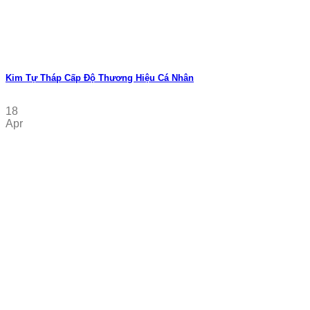
Kim Tự Tháp Cấp Độ Thương Hiệu Cá Nhân
18
Apr