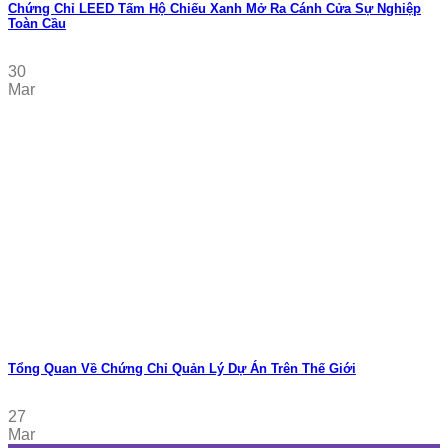
Chứng Chỉ LEED Tấm Hộ Chiếu Xanh Mở Ra Cánh Cửa Sự Nghiệp
Toàn Cầu
30
Mar
Tổng Quan Về Chứng Chỉ Quản Lý Dự Án Trên Thế Giới
27
Mar