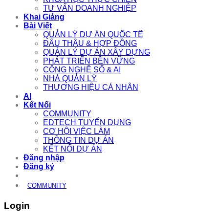
TƯ VẤN DOANH NGHIỆP
Khai Giảng
Bài Viết
QUẢN LÝ DỰ ÁN QUỐC TẾ
ĐẤU THẦU & HỢP ĐỒNG
QUẢN LÝ DỰ ÁN XÂY DỰNG
PHÁT TRIỂN BỀN VỮNG
CÔNG NGHỆ SỐ & AI
NHÀ QUẢN LÝ
THƯƠNG HIỆU CÁ NHÂN
AI
Kết Nối
COMMUNITY
EDTECH TUYỂN DỤNG
CƠ HỘI VIỆC LÀM
THÔNG TIN DỰ ÁN
KẾT NỐI DỰ ÁN
Đăng nhập
Đăng ký
COMMUNITY
Login