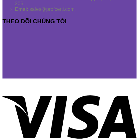
206
Emai:
sales@profcerti.com
THEO DÕI CHÚNG TÔI