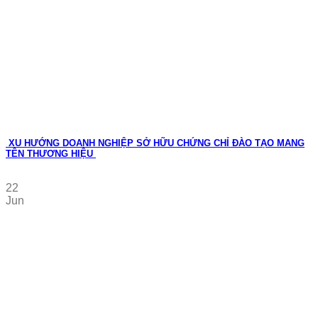
XU HƯỚNG DOANH NGHIỆP SỞ HỮU CHỨNG CHỈ ĐÀO TẠO MANG
TÊN THƯƠNG HIỆU
22
Jun