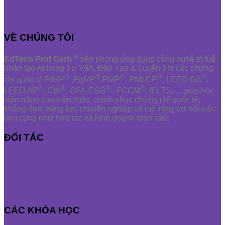
VỀ CHÚNG TÔI
®
EdTech Prof Certi
tiên phong ứng dụng công nghệ trí tuệ
nhân tạo AI trong Tư Vấn, Đào Tạo & Luyện Thi các chứng
®
®
®
®
®
chỉ quốc tế PfMP
,PgMP
,PMP
, PMI-CP
, LEED GA
,
®
®
®
®
LEED AP
, CIA
, CFA-ESG
, FCCM
, IELTS,.... giúp học
viên nâng cao kiến thức, chinh phục chứng chỉ quốc tế,
khẳng định năng lực chuyên nghiệp và mở rộng cơ hội việc
làm cũng như hợp tác và kinh doanh toàn cầu.
ĐỐI TÁC
CÁC KHÓA HỌC