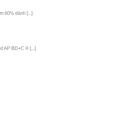
 60% dành [...]
 AP BD+C ® [...]