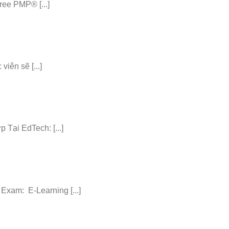
ee PMP® [...]
iên sẽ [...]
ại EdTech: [...]
am: E-Learning [...]