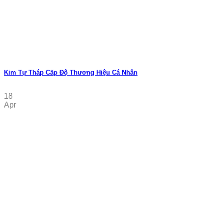
Kim Tự Tháp Cấp Độ Thương Hiệu Cá Nhân
18
Apr