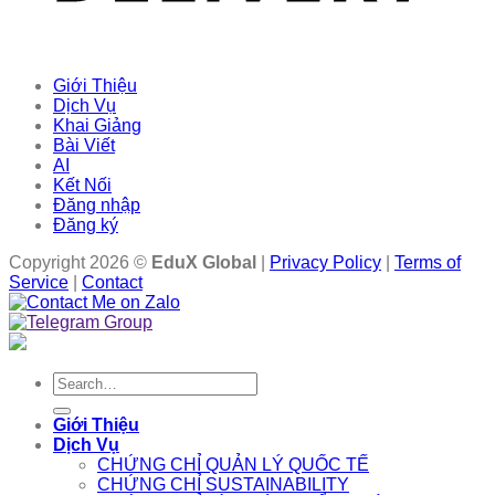
Giới Thiệu
Dịch Vụ
Khai Giảng
Bài Viết
AI
Kết Nối
Đăng nhập
Đăng ký
Copyright 2026 ©
EduX Global
|
Privacy Policy
|
Terms of
Service
|
Contact
Search
for:
Giới Thiệu
Dịch Vụ
CHỨNG CHỈ QUẢN LÝ QUỐC TẾ
CHỨNG CHỈ SUSTAINABILITY