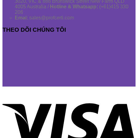
3020, VIC & 888 Brunswick Street New Farm QLD
4005 Australia /
Hotline & Whatsapp:
(+61)415 330
206
Emai:
sales@profcerti.com
THEO DÕI CHÚNG TÔI