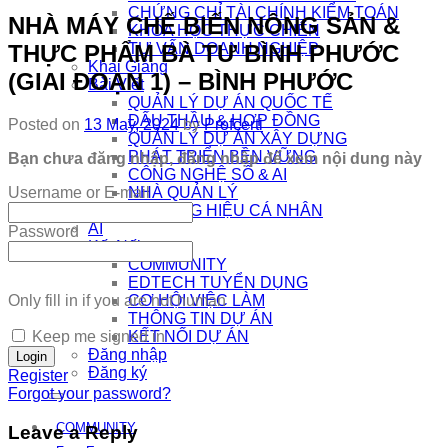
CHỨNG CHỈ TÀI CHÍNH KIỂM TOÁN
NHÀ MÁY CHẾ BIẾN NÔNG SẢN &
KHÓA HỌC THỰC CHIẾN
THỰC PHẨM BÀ TƯ BÌNH PHƯỚC
TƯ VẤN DOANH NGHIỆP
Khai Giảng
(GIAI ĐOẠN 1) – BÌNH PHƯỚC
Bài Viết
QUẢN LÝ DỰ ÁN QUỐC TẾ
ĐẤU THẦU & HỢP ĐỒNG
Posted on
13 May, 2024
by
Profcerti
QUẢN LÝ DỰ ÁN XÂY DỰNG
PHÁT TRIỂN BỀN VỮNG
Bạn chưa đăng nhập, đăng nhập để xem nội dung này
CÔNG NGHỆ SỐ & AI
Username or E-mail
NHÀ QUẢN LÝ
THƯƠNG HIỆU CÁ NHÂN
AI
Password
Kết Nối
COMMUNITY
EDTECH TUYỂN DỤNG
Only fill in if you are not human
CƠ HỘI VIỆC LÀM
THÔNG TIN DỰ ÁN
Keep me signed in
KẾT NỐI DỰ ÁN
Đăng nhập
Đăng ký
Register
Forgot your password?
COMMUNITY
Leave a Reply