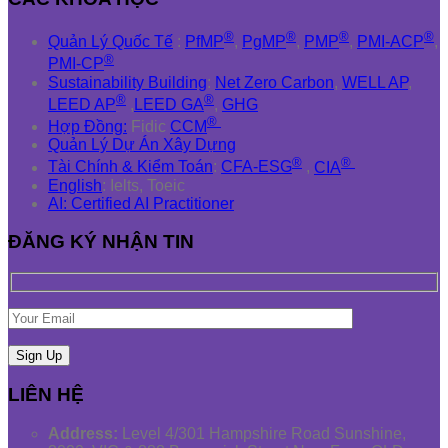
®
®
®
®
Quản Lý Quốc Tế
:
PfMP
,
PgMP
,
PMP
,
PMI-ACP
,
®
PMI-CP
Sustainability Building
:
Net Zero Carbon
,
WELL AP
,
®
®
LEED AP
,
LEED GA
,
GHG
®
Hợp Đồng:
Fidic
CCM
Quản Lý Dự Án Xây Dựng
®
®
Tài Chính & Kiểm Toán
:
CFA-ESG
,
CIA
English
: Ielts, Toeic
AI: Certified AI Practitioner
ĐĂNG KÝ NHẬN TIN
LIÊN HỆ
Address:
Level 4/301 Hampshire Road Sunshine,