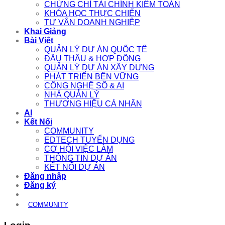
CHỨNG CHỈ TÀI CHÍNH KIỂM TOÁN
KHÓA HỌC THỰC CHIẾN
TƯ VẤN DOANH NGHIỆP
Khai Giảng
Bài Viết
QUẢN LÝ DỰ ÁN QUỐC TẾ
ĐẤU THẦU & HỢP ĐỒNG
QUẢN LÝ DỰ ÁN XÂY DỰNG
PHÁT TRIỂN BỀN VỮNG
CÔNG NGHỆ SỐ & AI
NHÀ QUẢN LÝ
THƯƠNG HIỆU CÁ NHÂN
AI
Kết Nối
COMMUNITY
EDTECH TUYỂN DỤNG
CƠ HỘI VIỆC LÀM
THÔNG TIN DỰ ÁN
KẾT NỐI DỰ ÁN
Đăng nhập
Đăng ký
COMMUNITY