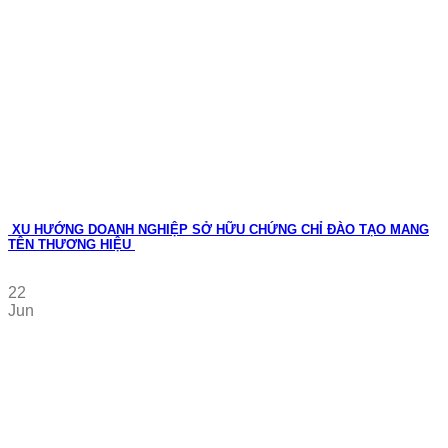
XU HƯỚNG DOANH NGHIỆP SỞ HỮU CHỨNG CHỈ ĐÀO TẠO MANG
TÊN THƯƠNG HIỆU
22
Jun