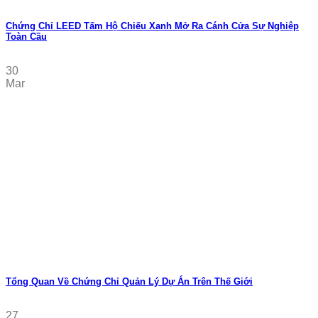
Chứng Chỉ LEED Tấm Hộ Chiếu Xanh Mở Ra Cánh Cửa Sự Nghiệp
Toàn Cầu
30
Mar
Tổng Quan Về Chứng Chỉ Quản Lý Dự Án Trên Thế Giới
27