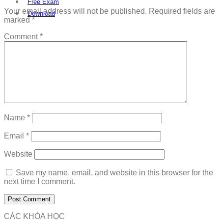
Free Exam
Your email address will not be published.
Required fields are
Download
marked
*
Comment
*
Name
*
Email
*
Website
Save my name, email, and website in this browser for the
next time I comment.
CÁC KHÓA HỌC