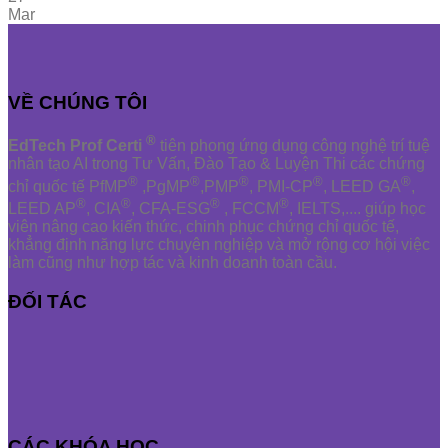
Mar
VỀ CHÚNG TÔI
®
EdTech Prof Certi
tiên phong ứng dụng công nghệ trí tuệ
nhân tạo AI trong Tư Vấn, Đào Tạo & Luyện Thi các chứng
®
®
®
®
®
chỉ quốc tế PfMP
,PgMP
,PMP
, PMI-CP
, LEED GA
,
®
®
®
®
LEED AP
, CIA
, CFA-ESG
, FCCM
, IELTS,.... giúp học
viên nâng cao kiến thức, chinh phục chứng chỉ quốc tế,
khẳng định năng lực chuyên nghiệp và mở rộng cơ hội việc
làm cũng như hợp tác và kinh doanh toàn cầu.
ĐỐI TÁC
CÁC KHÓA HỌC