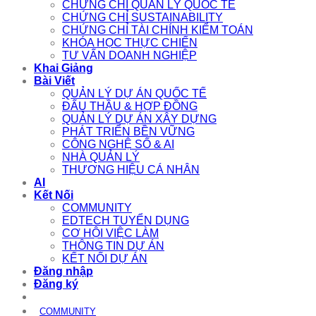
CHỨNG CHỈ QUẢN LÝ QUỐC TẾ
CHỨNG CHỈ SUSTAINABILITY
CHỨNG CHỈ TÀI CHÍNH KIỂM TOÁN
KHÓA HỌC THỰC CHIẾN
TƯ VẤN DOANH NGHIỆP
Khai Giảng
Bài Viết
QUẢN LÝ DỰ ÁN QUỐC TẾ
ĐẤU THẦU & HỢP ĐỒNG
QUẢN LÝ DỰ ÁN XÂY DỰNG
PHÁT TRIỂN BỀN VỮNG
CÔNG NGHỆ SỐ & AI
NHÀ QUẢN LÝ
THƯƠNG HIỆU CÁ NHÂN
AI
Kết Nối
COMMUNITY
EDTECH TUYỂN DỤNG
CƠ HỘI VIỆC LÀM
THÔNG TIN DỰ ÁN
KẾT NỐI DỰ ÁN
Đăng nhập
Đăng ký
COMMUNITY