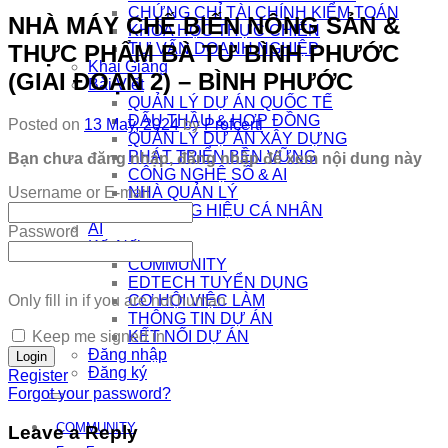
CHỨNG CHỈ TÀI CHÍNH KIỂM TOÁN
NHÀ MÁY CHẾ BIẾN NÔNG SẢN &
KHÓA HỌC THỰC CHIẾN
THỰC PHẨM BÀ TƯ BÌNH PHƯỚC
TƯ VẤN DOANH NGHIỆP
Khai Giảng
(GIAI ĐOẠN 2) – BÌNH PHƯỚC
Bài Viết
QUẢN LÝ DỰ ÁN QUỐC TẾ
ĐẤU THẦU & HỢP ĐỒNG
Posted on
13 May, 2024
by
Profcerti
QUẢN LÝ DỰ ÁN XÂY DỰNG
PHÁT TRIỂN BỀN VỮNG
Bạn chưa đăng nhập, đăng nhập để xem nội dung này
CÔNG NGHỆ SỐ & AI
Username or E-mail
NHÀ QUẢN LÝ
THƯƠNG HIỆU CÁ NHÂN
AI
Password
Kết Nối
COMMUNITY
EDTECH TUYỂN DỤNG
Only fill in if you are not human
CƠ HỘI VIỆC LÀM
THÔNG TIN DỰ ÁN
Keep me signed in
KẾT NỐI DỰ ÁN
Đăng nhập
Đăng ký
Register
Forgot your password?
COMMUNITY
Leave a Reply