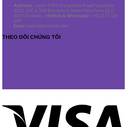
Address:
Level 4/301 Hampshire Road Sunshine,
3020, VIC & 888 Brunswick Street New Farm QLD
4005 Australia /
Hotline & Whatsapp:
(+61)415 330
206
Emai:
sales@profcerti.com
THEO DÕI CHÚNG TÔI