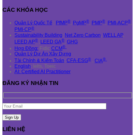
CÁC KHÓA HỌC
®
®
®
®
Quản Lý Quốc Tế
:
PfMP
,
PgMP
,
PMP
,
PMI-ACP
,
®
PMI-CP
Sustainability Building
:
Net Zero Carbon
,
WELL AP
,
®
®
LEED AP
,
LEED GA
,
GHG
®
Hợp Đồng:
Fidic
CCM
Quản Lý Dự Án Xây Dựng
®
®
Tài Chính & Kiểm Toán
:
CFA-ESG
,
CIA
English
: Ielts, Toeic
AI: Certified AI Practitioner
ĐĂNG KÝ NHẬN TIN
LIÊN HỆ