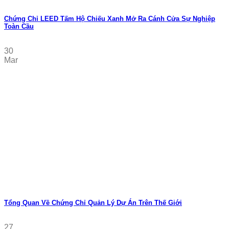
Chứng Chỉ LEED Tấm Hộ Chiếu Xanh Mở Ra Cánh Cửa Sự Nghiệp
Toàn Cầu
30
Mar
Tổng Quan Về Chứng Chỉ Quản Lý Dự Án Trên Thế Giới
27