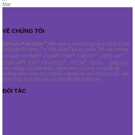
Mar
VỀ CHÚNG TÔI
®
EdTech Prof Certi
tiên phong ứng dụng công nghệ trí tuệ
nhân tạo AI trong Tư Vấn, Đào Tạo & Luyện Thi các chứng
®
®
®
®
®
chỉ quốc tế PfMP
,PgMP
,PMP
, PMI-CP
, LEED GA
,
®
®
®
®
LEED AP
, CIA
, CFA-ESG
, FCCM
, IELTS,.... giúp học
viên nâng cao kiến thức, chinh phục chứng chỉ quốc tế,
khẳng định năng lực chuyên nghiệp và mở rộng cơ hội việc
làm cũng như hợp tác và kinh doanh toàn cầu.
ĐỐI TÁC