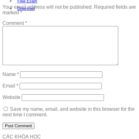
Free Exam
Your email address will not be published.
Required fields are
Download
marked
*
Comment
*
Name
*
Email
*
Website
Save my name, email, and website in this browser for the
next time I comment.
CÁC KHÓA HỌC