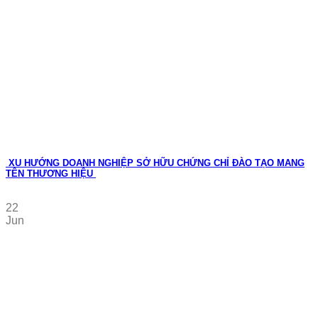
XU HƯỚNG DOANH NGHIỆP SỞ HỮU CHỨNG CHỈ ĐÀO TẠO MANG
TÊN THƯƠNG HIỆU
22
Jun