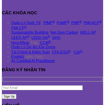
CÁC KHÓA HỌC
®
®
®
®
Quản Lý Quốc Tế
:
PfMP
,
PgMP
,
PMP
,
PMI-ACP
,
®
PMI-CP
Sustainability Building
:
Net Zero Carbon
,
WELL AP
,
®
®
LEED AP
,
LEED GA
,
GHG
®
Hợp Đồng:
Fidic
CCM
Quản Lý Dự Án Xây Dựng
®
®
Tài Chính & Kiểm Toán
:
CFA-ESG
,
CIA
English
: Ielts, Toeic
AI: Certified AI Practitioner
ĐĂNG KÝ NHẬN TIN