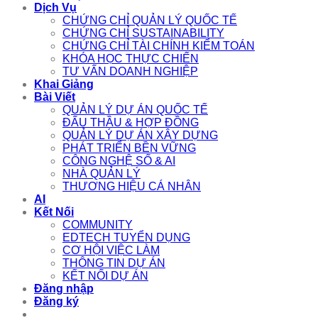
Dịch Vụ
CHỨNG CHỈ QUẢN LÝ QUỐC TẾ
CHỨNG CHỈ SUSTAINABILITY
CHỨNG CHỈ TÀI CHÍNH KIỂM TOÁN
KHÓA HỌC THỰC CHIẾN
TƯ VẤN DOANH NGHIỆP
Khai Giảng
Bài Viết
QUẢN LÝ DỰ ÁN QUỐC TẾ
ĐẤU THẦU & HỢP ĐỒNG
QUẢN LÝ DỰ ÁN XÂY DỰNG
PHÁT TRIỂN BỀN VỮNG
CÔNG NGHỆ SỐ & AI
NHÀ QUẢN LÝ
THƯƠNG HIỆU CÁ NHÂN
AI
Kết Nối
COMMUNITY
EDTECH TUYỂN DỤNG
CƠ HỘI VIỆC LÀM
THÔNG TIN DỰ ÁN
KẾT NỐI DỰ ÁN
Đăng nhập
Đăng ký