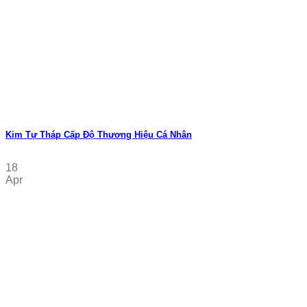
Kim Tự Tháp Cấp Độ Thương Hiệu Cá Nhân
18
Apr