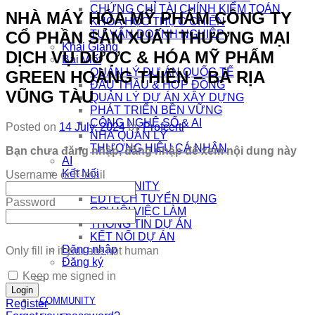
CHỨNG CHỈ TÀI CHÍNH KIỂM TOÁN
NHÀ MÁY HÓA MỸ PHẨM CÔNG TY
KHÓA HỌC THỰC CHIẾN
CỔ PHẦN SẢN XUẤT THƯƠNG MẠI
TƯ VẤN DOANH NGHIỆP
Khai Giảng
DỊCH VỤ DƯỢC & HÓA MỸ PHẨM
Bài Viết
QUẢN LÝ DỰ ÁN QUỐC TẾ
GREEN HOÀNG THIÊN – BÀ RỊA
ĐẤU THẦU & HỢP ĐỒNG
VŨNG TÀU
QUẢN LÝ DỰ ÁN XÂY DỰNG
PHÁT TRIỂN BỀN VỮNG
CÔNG NGHỆ SỐ & AI
Posted on
14 July, 2024
by
Profcerti
NHÀ QUẢN LÝ
THƯƠNG HIỆU CÁ NHÂN
Bạn chưa đăng nhập, đăng nhập để xem nội dung này
AI
Kết Nối
Username or E-mail
COMMUNITY
EDTECH TUYỂN DỤNG
Password
CƠ HỘI VIỆC LÀM
THÔNG TIN DỰ ÁN
KẾT NỐI DỰ ÁN
Đăng nhập
Only fill in if you are not human
Đăng ký
Keep me signed in
COMMUNITY
Register