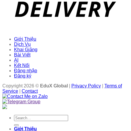
Giới Thiệu
Dịch Vụ
Khai Giảng
Bài Viết
AI
Kết Nối
Đăng nhập
Đăng ký
Copyright 2026 ©
EduX Global
|
Privacy Policy
|
Terms of
Service
|
Contact
Search
for:
Giới Thiệu