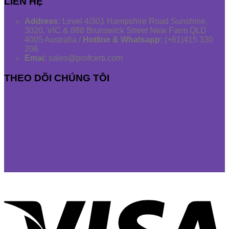
LIÊN HỆ
Address:
Level 4/301 Hampshire Road Sunshine,
3020, VIC & 888 Brunswick Street New Farm QLD
4005 Australia /
Hotline & Whatsapp:
(+61)415 330
206
Emai:
sales@profcerti.com
THEO DÕI CHÚNG TÔI