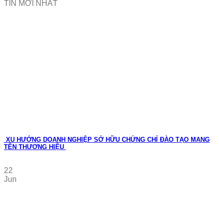
TIN MỚI NHẤT
XU HƯỚNG DOANH NGHIỆP SỞ HỮU CHỨNG CHỈ ĐÀO TẠO MANG
TÊN THƯƠNG HIỆU
22
Jun