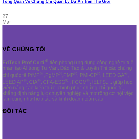
Tổng Quan Về Chứng Chỉ Quản Lý Dự Án Trên Thế Giới
27
Mar
VỀ CHÚNG TÔI
®
EdTech Prof Certi
tiên phong ứng dụng công nghệ trí tuệ
nhân tạo AI trong Tư Vấn, Đào Tạo & Luyện Thi các chứng
®
®
®
®
®
chỉ quốc tế PfMP
,PgMP
,PMP
, PMI-CP
, LEED GA
,
®
®
®
®
LEED AP
, CIA
, CFA-ESG
, FCCM
, IELTS,.... giúp học
viên nâng cao kiến thức, chinh phục chứng chỉ quốc tế,
khẳng định năng lực chuyên nghiệp và mở rộng cơ hội việc
làm cũng như hợp tác và kinh doanh toàn cầu.
ĐỐI TÁC