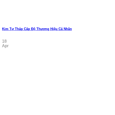
Kim Tự Tháp Cấp Độ Thương Hiệu Cá Nhân
18
Apr