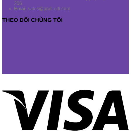
206
Emai:
sales@profcerti.com
THEO DÕI CHÚNG TÔI