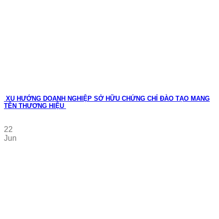
XU HƯỚNG DOANH NGHIỆP SỞ HỮU CHỨNG CHỈ ĐÀO TẠO MANG
TÊN THƯƠNG HIỆU
22
Jun