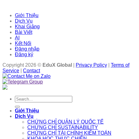
Giới Thiệu
Dịch Vụ
Khai Giảng
Bài Viết
AI
Kết Nối
Đăng nhập
Đăng ký
Copyright 2026 ©
EduX Global
|
Privacy Policy
|
Terms of
Service
|
Contact
Search
for:
Giới Thiệu
Dịch Vụ
CHỨNG CHỈ QUẢN LÝ QUỐC TẾ
CHỨNG CHỈ SUSTAINABILITY
CHỨNG CHỈ TÀI CHÍNH KIỂM TOÁN
KHÓA HỌC THỰC CHIẾN