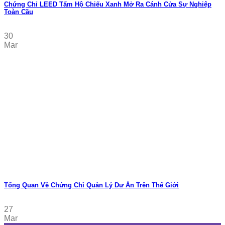
Chứng Chỉ LEED Tấm Hộ Chiếu Xanh Mở Ra Cánh Cửa Sự Nghiệp
Toàn Cầu
30
Mar
Tổng Quan Về Chứng Chỉ Quản Lý Dự Án Trên Thế Giới
27
Mar