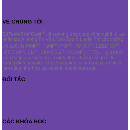
VỀ CHÚNG TÔI
®
EdTech Prof Certi
tiên phong ứng dụng công nghệ trí tuệ
nhân tạo AI trong Tư Vấn, Đào Tạo & Luyện Thi các chứng
®
®
®
®
®
chỉ quốc tế PfMP
,PgMP
,PMP
, PMI-CP
, LEED GA
,
®
®
®
®
LEED AP
, CIA
, CFA-ESG
, FCCM
, IELTS,.... giúp học
viên nâng cao kiến thức, chinh phục chứng chỉ quốc tế,
khẳng định năng lực chuyên nghiệp và mở rộng cơ hội việc
làm cũng như hợp tác và kinh doanh toàn cầu.
ĐỐI TÁC
CÁC KHÓA HỌC