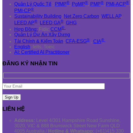
®
®
®
®
Quản Lý Quốc Tế
:
PfMP
,
PgMP
,
PMP
,
PMI-ACP
,
®
PMI-CP
Sustainability Building
:
Net Zero Carbon
,
WELL AP
,
®
®
LEED AP
,
LEED GA
,
GHG
®
Hợp Đồng:
Fidic
CCM
Quản Lý Dự Án Xây Dựng
®
®
Tài Chính & Kiểm Toán
:
CFA-ESG
,
CIA
English
: Ielts, Toeic
AI: Certified AI Practitioner
ĐĂNG KÝ NHẬN TIN
LIÊN HỆ
Address:
Level 4/301 Hampshire Road Sunshine,
3020, VIC & 888 Brunswick Street New Farm QLD
4005 Australia /
Hotline & Whatsapp:
(+61)415 330