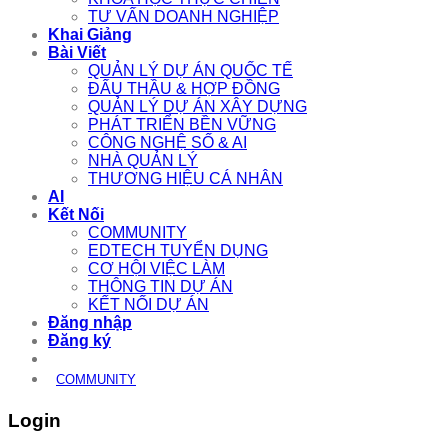
TƯ VẤN DOANH NGHIỆP
Khai Giảng
Bài Viết
QUẢN LÝ DỰ ÁN QUỐC TẾ
ĐẤU THẦU & HỢP ĐỒNG
QUẢN LÝ DỰ ÁN XÂY DỰNG
PHÁT TRIỂN BỀN VỮNG
CÔNG NGHỆ SỐ & AI
NHÀ QUẢN LÝ
THƯƠNG HIỆU CÁ NHÂN
AI
Kết Nối
COMMUNITY
EDTECH TUYỂN DỤNG
CƠ HỘI VIỆC LÀM
THÔNG TIN DỰ ÁN
KẾT NỐI DỰ ÁN
Đăng nhập
Đăng ký
COMMUNITY
Login