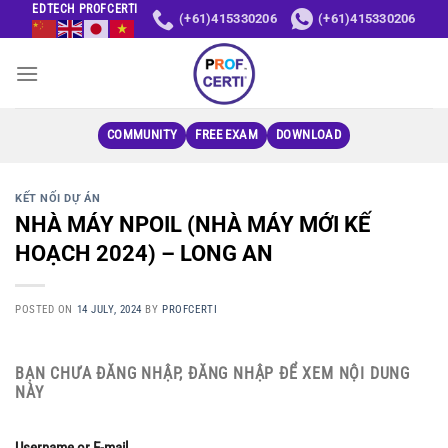
Skip
EDTECH PROFCERTI
(+61)415330206
(+61)415330206
to
content
COMMUNITY
FREE EXAM
DOWNLOAD
KẾT NỐI DỰ ÁN
NHÀ MÁY NPOIL (NHÀ MÁY MỚI KẾ
HOẠCH 2024) – LONG AN
POSTED ON
14 JULY, 2024
BY
PROFCERTI
BẠN CHƯA ĐĂNG NHẬP, ĐĂNG NHẬP ĐỂ XEM NỘI DUNG
NÀY