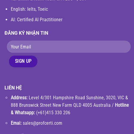
English
: Ielts, Toeic
AI: Certified AI Practitioner
ĐĂNG KÝ NHẬN TIN
LIÊN HỆ
Address:
Level 4/301 Hampshire Road Sunshine, 3020, VIC &
888 Brunswick Street New Farm QLD 4005 Australia /
Hotline
& Whatsapp:
(+61)415 330 206
Emai:
sales@profcerti.com