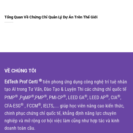
Tổng Quan Về Chứng Chỉ Quản Lý Dự Án Trên Thế Giới
VỀ CHÚNG TÔI
®
EdTech Prof Certi
tiên phong ứng dụng công nghệ trí tuệ nhân
tạo AI trong Tư Vấn, Đào Tạo & Luyện Thi các chứng chỉ quốc tế
®
®
®
®
®
®
®
PfMP
,PgMP
,PMP
, PMI-CP
, LEED GA
, LEED AP
, CIA
,
®
®
CFA-ESG
, FCCM
, IELTS,.... giúp học viên nâng cao kiến thức,
chinh phục chứng chỉ quốc tế, khẳng định năng lực chuyên
nghiệp và mở rộng cơ hội việc làm cũng như hợp tác và kinh
doanh toàn cầu.