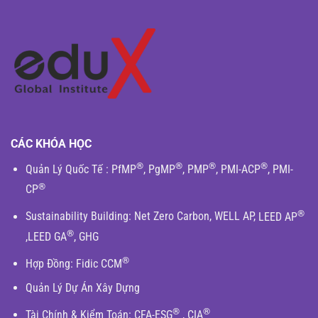
CÁC KHÓA HỌC
®
®
®
®
Quản Lý Quốc Tế
:
PfMP
,
PgMP
,
PMP
,
PMI-ACP
,
PMI-
®
CP
®
Sustainability Building
:
Net Zero Carbon
,
WELL AP
,
LEED AP
®
,
LEED GA
,
GHG
®
Hợp Đồng:
Fidic
CCM
Quản Lý Dự Án Xây Dựng
®
®
Tài Chính & Kiểm Toán
:
CFA-ESG
,
CIA