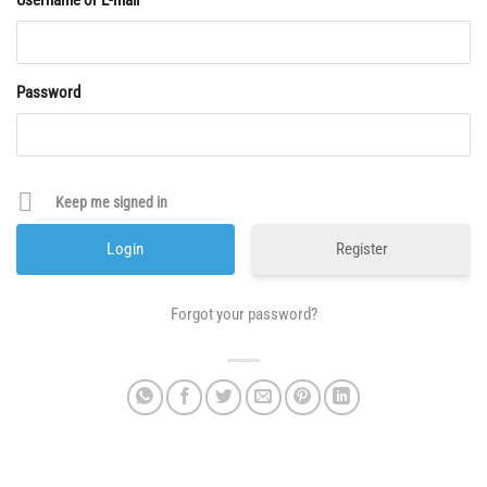
Username or E-mail
Password
Keep me signed in
Register
Forgot your password?