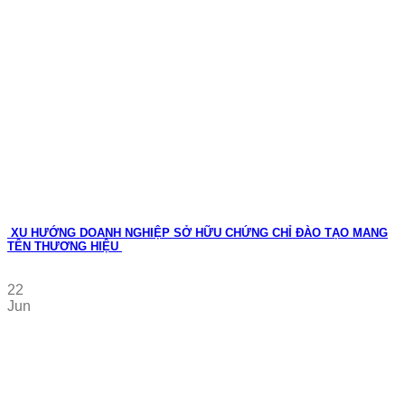
XU HƯỚNG DOANH NGHIỆP SỞ HỮU CHỨNG CHỈ ĐÀO TẠO MANG
TÊN THƯƠNG HIỆU
22
Jun