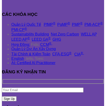
CÁC KHÓA HỌC
®
®
®
®
Quản Lý Quốc Tế
:
PfMP
,
PgMP
,
PMP
,
PMI-ACP
,
®
PMI-CP
Sustainability Building
:
Net Zero Carbon
,
WELL AP
,
®
®
LEED AP
,
LEED GA
,
GHG
®
Hợp Đồng:
Fidic
CCM
Quản Lý Dự Án Xây Dựng
®
®
Tài Chính & Kiểm Toán
:
CFA-ESG
,
CIA
English
: Ielts, Toeic
AI: Certified AI Practitioner
ĐĂNG KÝ NHẬN TIN