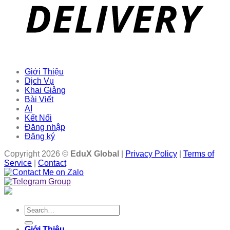
Giới Thiệu
Dịch Vụ
Khai Giảng
Bài Viết
AI
Kết Nối
Đăng nhập
Đăng ký
Copyright 2026 ©
EduX Global
|
Privacy Policy
|
Terms of
Service
|
Contact
Search
for:
Giới Thiệu