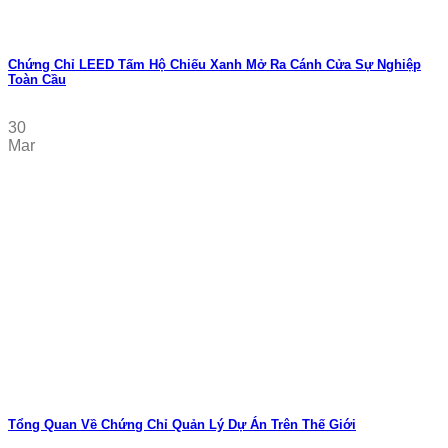
Chứng Chỉ LEED Tấm Hộ Chiếu Xanh Mở Ra Cánh Cửa Sự Nghiệp
Toàn Cầu
30
Mar
Tổng Quan Về Chứng Chỉ Quản Lý Dự Án Trên Thế Giới