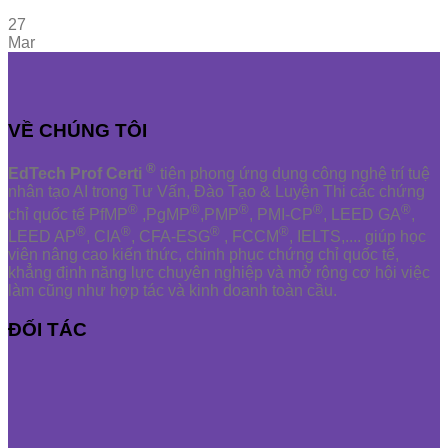
27
Mar
VỀ CHÚNG TÔI
®
EdTech Prof Certi
tiên phong ứng dụng công nghệ trí tuệ
nhân tạo AI trong Tư Vấn, Đào Tạo & Luyện Thi các chứng
®
®
®
®
®
chỉ quốc tế PfMP
,PgMP
,PMP
, PMI-CP
, LEED GA
,
®
®
®
®
LEED AP
, CIA
, CFA-ESG
, FCCM
, IELTS,.... giúp học
viên nâng cao kiến thức, chinh phục chứng chỉ quốc tế,
khẳng định năng lực chuyên nghiệp và mở rộng cơ hội việc
làm cũng như hợp tác và kinh doanh toàn cầu.
ĐỐI TÁC