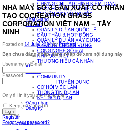
CHỨNG CHỈ TÀI CHÍNH KIỂM TOÁN
NHÀ MÁY SỐ 3 SẢN XUẤT CỎ NHÂN
KHÓA HỌC THỰC CHIẾN
TẠO COCREATION GRASS
TƯ VẤN DOANH NGHIỆP
Khai Giảng
CORPORATION VIỆT NAM – TÂY
Bài Viết
QUẢN LÝ DỰ ÁN QUỐC TẾ
NINH
ĐẤU THẦU & HỢP ĐỒNG
QUẢN LÝ DỰ ÁN XÂY DỰNG
Posted on
14 July, 2024
by
Profcerti
PHÁT TRIỂN BỀN VỮNG
CÔNG NGHỆ SỐ & AI
Bạn chưa đăng nhập, đăng nhập để xem nội dung này
NHÀ QUẢN LÝ
THƯƠNG HIỆU CÁ NHÂN
Username or E-mail
AI
Kết Nối
Password
COMMUNITY
EDTECH TUYỂN DỤNG
CƠ HỘI VIỆC LÀM
THÔNG TIN DỰ ÁN
Only fill in if you are not human
KẾT NỐI DỰ ÁN
Đăng nhập
Keep me signed in
Đăng ký
Register
Forgot your password?
COMMUNITY