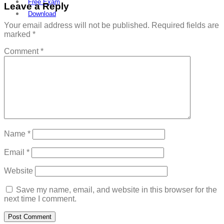
Free Exam
Leave a Reply
Download
Your email address will not be published.
Required fields are
marked
*
Comment
*
Name
*
Email
*
Website
Save my name, email, and website in this browser for the
next time I comment.