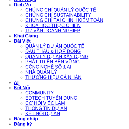
Dịch Vụ
CHỨNG CHỈ QUẢN LÝ QUỐC TẾ
CHỨNG CHỈ SUSTAINABILITY
CHỨNG CHỈ TÀI CHÍNH KIỂM TOÁN
KHÓA HỌC THỰC CHIẾN
TƯ VẤN DOANH NGHIỆP
Khai Giảng
Bài Viết
QUẢN LÝ DỰ ÁN QUỐC TẾ
ĐẤU THẦU & HỢP ĐỒNG
QUẢN LÝ DỰ ÁN XÂY DỰNG
PHÁT TRIỂN BỀN VỮNG
CÔNG NGHỆ SỐ & AI
NHÀ QUẢN LÝ
THƯƠNG HIỆU CÁ NHÂN
AI
Kết Nối
COMMUNITY
EDTECH TUYỂN DỤNG
CƠ HỘI VIỆC LÀM
THÔNG TIN DỰ ÁN
KẾT NỐI DỰ ÁN
Đăng nhập
Đăng ký