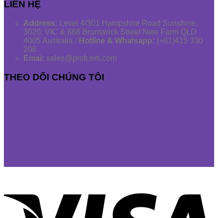
LIÊN HỆ
Address:
Level 4/301 Hampshire Road Sunshine,
3020, VIC & 888 Brunswick Street New Farm QLD
4005 Australia /
Hotline & Whatsapp:
(+61)415 330
206
Emai:
sales@profcerti.com
THEO DÕI CHÚNG TÔI