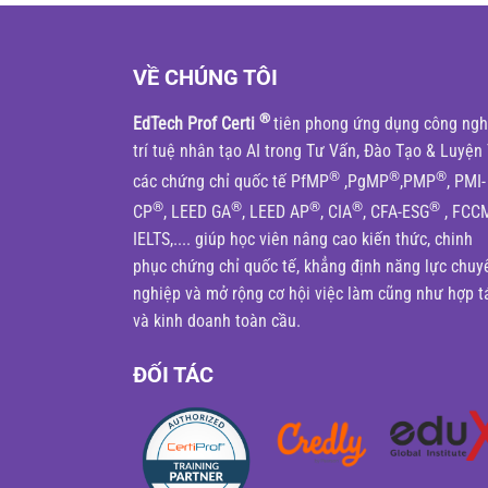
VỀ CHÚNG TÔI
®
EdTech Prof Certi
tiên phong ứng dụng công ng
trí tuệ nhân tạo AI trong Tư Vấn, Đào Tạo & Luyện 
®
®
®
các chứng chỉ quốc tế PfMP
,PgMP
,PMP
, PMI-
®
®
®
®
®
CP
, LEED GA
, LEED AP
, CIA
, CFA-ESG
, FCC
IELTS,.... giúp học viên nâng cao kiến thức, chinh
phục chứng chỉ quốc tế, khẳng định năng lực chuy
nghiệp và mở rộng cơ hội việc làm cũng như hợp t
và kinh doanh toàn cầu.
ĐỐI TÁC