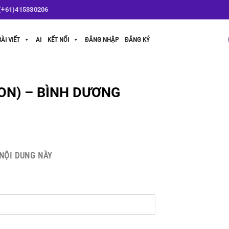
(+61)415330206
BÀI VIẾT
AI
KẾT NỐI
ĐĂNG NHẬP
ĐĂNG KÝ
ON) – BÌNH DƯƠNG
NỘI DUNG NÀY