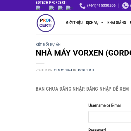
Skip
EDTECH PROFCERTI
(+61)415330206
to
content
GIỚI THIỆU
DỊCH VỤ
KHAI GIẢNG
KẾT NỐI DỰ ÁN
NHÀ MÁY VORXEN (GORD
POSTED ON
11 MAY, 2024
BY
PROFCERTI
BẠN CHƯA ĐĂNG NHẬP, ĐĂNG NHẬP ĐỂ XEM 
Username or E-mail
Password