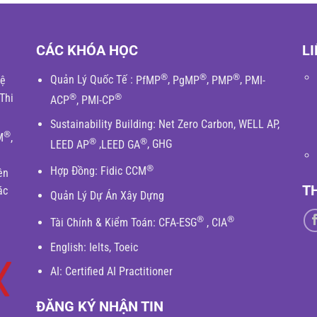
CÁC KHÓA HỌC
LI
®
®
®
hệ
Quản Lý Quốc Tế
:
PfMP
,
PgMP
,
PMP
,
PMI-
Thi
®
®
ACP
,
PMI-CP
Sustainability Building
:
Net Zero Carbon
,
WELL AP
,
®
M
,
®
®
LEED AP
,
LEED GA
,
GHG
®
Hợp Đồng:
Fidic
CCM
ên
T
ác
Quản Lý Dự Án Xây Dựng
®
®
Tài Chính & Kiểm Toán
:
CFA-ESG
,
CIA
English
: Ielts, Toeic
AI: Certified AI Practitioner
ĐĂNG KÝ NHẬN TIN