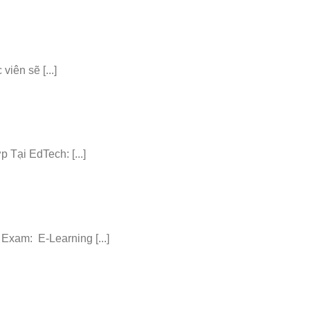
iên sẽ [...]
ại EdTech: [...]
am: E-Learning [...]