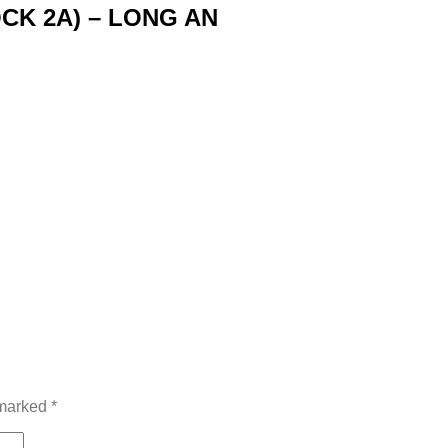
CK 2A) – LONG AN
 marked
*