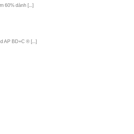
 60% dành [...]
 AP BD+C ® [...]