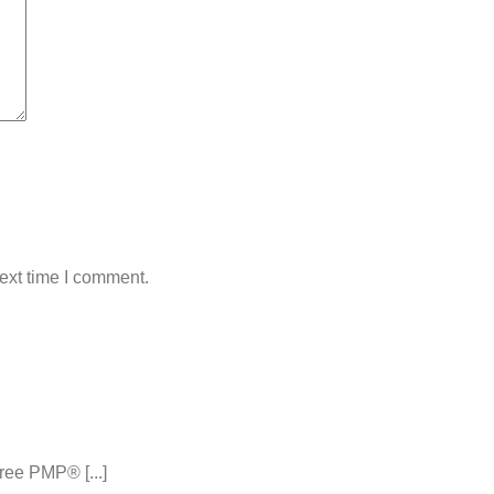
ext time I comment.
ee PMP® [...]