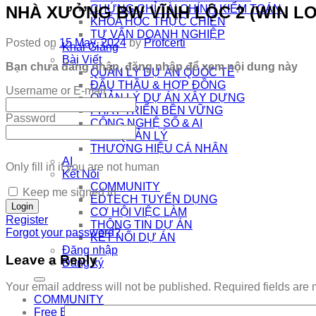
NHÀ XƯỞNG BW VĨNH LỘC 2 (WIN LO
CHỨNG CHỈ TÀI CHÍNH KIỂM TOÁN
KHÓA HỌC THỰC CHIẾN
TƯ VẤN DOANH NGHIỆP
Posted on
15 May, 2024
by
Profcerti
Khai Giảng
Bài Viết
Bạn chưa đăng nhập, đăng nhập để xem nội dung này
QUẢN LÝ DỰ ÁN QUỐC TẾ
ĐẤU THẦU & HỢP ĐỒNG
Username or E-mail
QUẢN LÝ DỰ ÁN XÂY DỰNG
PHÁT TRIỂN BỀN VỮNG
Password
CÔNG NGHỆ SỐ & AI
NHÀ QUẢN LÝ
THƯƠNG HIỆU CÁ NHÂN
AI
Only fill in if you are not human
Kết Nối
COMMUNITY
Keep me signed in
EDTECH TUYỂN DỤNG
CƠ HỘI VIỆC LÀM
Register
THÔNG TIN DỰ ÁN
Forgot your password?
KẾT NỐI DỰ ÁN
Đăng nhập
Leave a Reply
Đăng ký
Your email address will not be published.
Required fields are
COMMUNITY
Free Exam