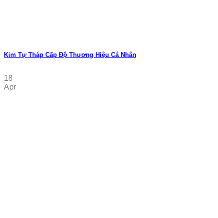
Kim Tự Tháp Cấp Độ Thương Hiệu Cá Nhân
18
Apr