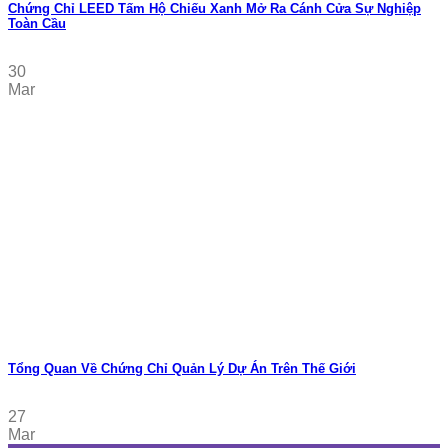
Chứng Chỉ LEED Tấm Hộ Chiếu Xanh Mở Ra Cánh Cửa Sự Nghiệp
Toàn Cầu
30
Mar
Tổng Quan Về Chứng Chỉ Quản Lý Dự Án Trên Thế Giới
27
Mar