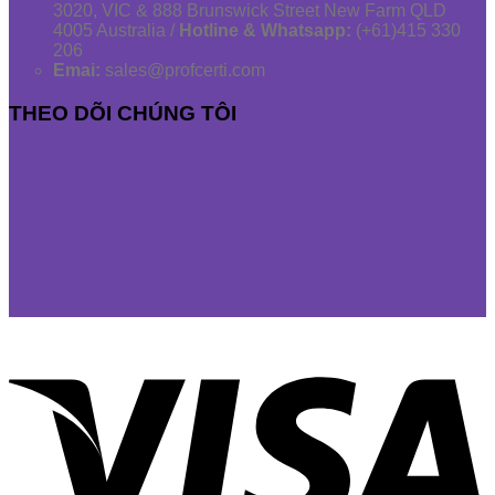
3020, VIC & 888 Brunswick Street New Farm QLD
4005 Australia /
Hotline & Whatsapp:
(+61)415 330
206
Emai:
sales@profcerti.com
THEO DÕI CHÚNG TÔI