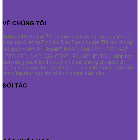
VỀ CHÚNG TÔI
®
EdTech Prof Certi
tiên phong ứng dụng công nghệ trí tuệ
nhân tạo AI trong Tư Vấn, Đào Tạo & Luyện Thi các chứng
®
®
®
®
®
chỉ quốc tế PfMP
,PgMP
,PMP
, PMI-CP
, LEED GA
,
®
®
®
®
LEED AP
, CIA
, CFA-ESG
, FCCM
, IELTS,.... giúp học
viên nâng cao kiến thức, chinh phục chứng chỉ quốc tế,
khẳng định năng lực chuyên nghiệp và mở rộng cơ hội việc
làm cũng như hợp tác và kinh doanh toàn cầu.
ĐỐI TÁC