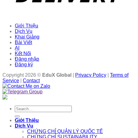
Giới Thiệu
Dịch Vụ
Khai Giảng
Bài Viết
AI
Kết Nối
Đăng nhập
Đăng ký
Copyright 2026 ©
EduX Global
|
Privacy Policy
|
Terms of
Service
|
Contact
Search
for:
Giới Thiệu
Dịch Vụ
CHỨNG CHỈ QUẢN LÝ QUỐC TẾ
CHỨNG CHỈ SUSTAINABILITY