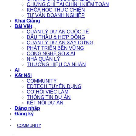
CHỨNG CHỈ TÀI CHÍNH KIỂM TOÁN
KHÓA HỌC THỰC CHIẾN
TƯ VẤN DOANH NGHIỆP
Khai Giảng
Bài Viết
QUẢN LÝ DỰ ÁN QUỐC TẾ
ĐẤU THẦU & HỢP ĐỒNG
QUẢN LÝ DỰ ÁN XÂY DỰNG
PHÁT TRIỂN BỀN VỮNG
CÔNG NGHỆ SỐ & AI
NHÀ QUẢN LÝ
THƯƠNG HIỆU CÁ NHÂN
AI
Kết Nối
COMMUNITY
EDTECH TUYỂN DỤNG
CƠ HỘI VIỆC LÀM
THÔNG TIN DỰ ÁN
KẾT NỐI DỰ ÁN
Đăng nhập
Đăng ký
COMMUNITY