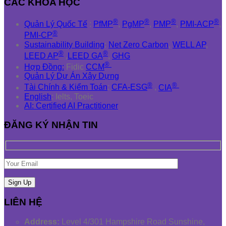
CÁC KHÓA HỌC
®
®
®
®
Quản Lý Quốc Tế
:
PfMP
,
PgMP
,
PMP
,
PMI-ACP
,
®
PMI-CP
Sustainability Building
:
Net Zero Carbon
,
WELL AP
,
®
®
LEED AP
,
LEED GA
,
GHG
®
Hợp Đồng:
Fidic
CCM
Quản Lý Dự Án Xây Dựng
®
®
Tài Chính & Kiểm Toán
:
CFA-ESG
,
CIA
English
: Ielts, Toeic
AI: Certified AI Practitioner
ĐĂNG KÝ NHẬN TIN
LIÊN HỆ
Address:
Level 4/301 Hampshire Road Sunshine,