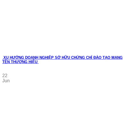
XU HƯỚNG DOANH NGHIỆP SỞ HỮU CHỨNG CHỈ ĐÀO TẠO MANG
TÊN THƯƠNG HIỆU
22
Jun