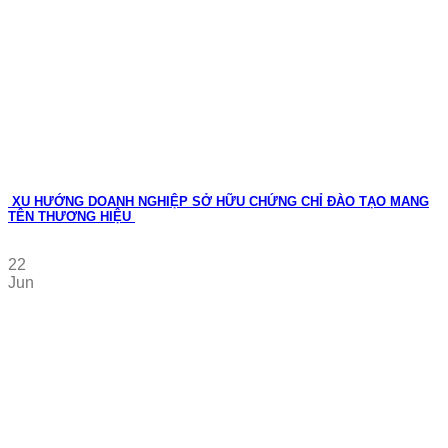
XU HƯỚNG DOANH NGHIỆP SỞ HỮU CHỨNG CHỈ ĐÀO TẠO MANG
TÊN THƯƠNG HIỆU
22
Jun