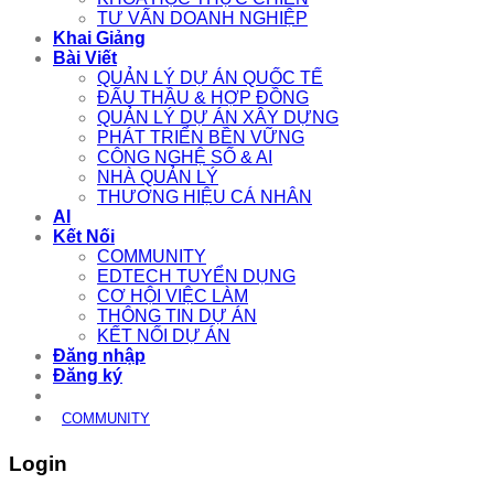
TƯ VẤN DOANH NGHIỆP
Khai Giảng
Bài Viết
QUẢN LÝ DỰ ÁN QUỐC TẾ
ĐẤU THẦU & HỢP ĐỒNG
QUẢN LÝ DỰ ÁN XÂY DỰNG
PHÁT TRIỂN BỀN VỮNG
CÔNG NGHỆ SỐ & AI
NHÀ QUẢN LÝ
THƯƠNG HIỆU CÁ NHÂN
AI
Kết Nối
COMMUNITY
EDTECH TUYỂN DỤNG
CƠ HỘI VIỆC LÀM
THÔNG TIN DỰ ÁN
KẾT NỐI DỰ ÁN
Đăng nhập
Đăng ký
COMMUNITY
Login