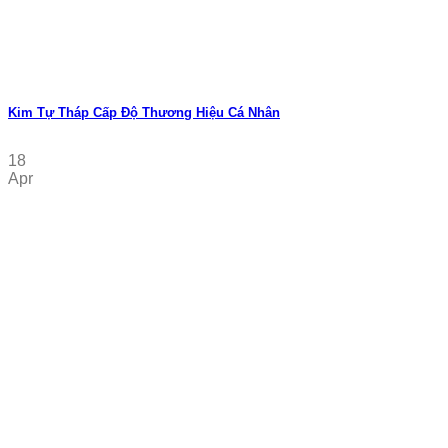
Kim Tự Tháp Cấp Độ Thương Hiệu Cá Nhân
18
Apr