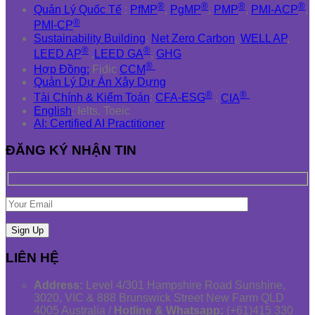
®
®
®
®
Quản Lý Quốc Tế
:
PfMP
,
PgMP
,
PMP
,
PMI-ACP
,
®
PMI-CP
Sustainability Building
:
Net Zero Carbon
,
WELL AP
,
®
®
LEED AP
,
LEED GA
,
GHG
®
Hợp Đồng:
Fidic
CCM
Quản Lý Dự Án Xây Dựng
®
®
Tài Chính & Kiểm Toán
:
CFA-ESG
,
CIA
English
: Ielts, Toeic
AI: Certified AI Practitioner
ĐĂNG KÝ NHẬN TIN
LIÊN HỆ
Address:
Level 4/301 Hampshire Road Sunshine,
3020, VIC & 888 Brunswick Street New Farm QLD
4005 Australia /
Hotline & Whatsapp:
(+61)415 330