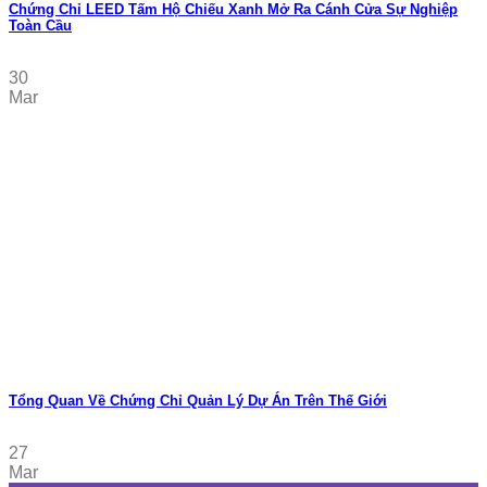
Chứng Chỉ LEED Tấm Hộ Chiếu Xanh Mở Ra Cánh Cửa Sự Nghiệp
Toàn Cầu
30
Mar
Tổng Quan Về Chứng Chỉ Quản Lý Dự Án Trên Thế Giới
27
Mar