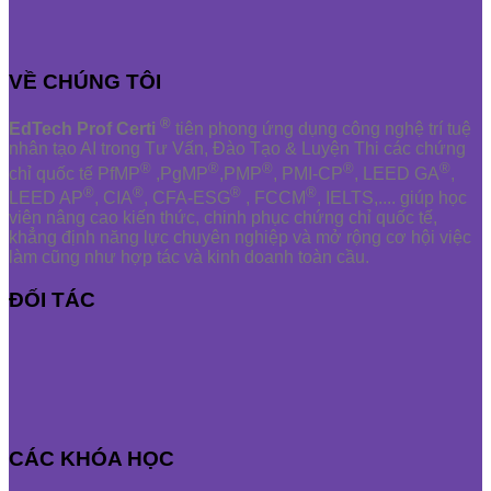
VỀ CHÚNG TÔI
®
EdTech Prof Certi
tiên phong ứng dụng công nghệ trí tuệ
nhân tạo AI trong Tư Vấn, Đào Tạo & Luyện Thi các chứng
®
®
®
®
®
chỉ quốc tế PfMP
,PgMP
,PMP
, PMI-CP
, LEED GA
,
®
®
®
®
LEED AP
, CIA
, CFA-ESG
, FCCM
, IELTS,.... giúp học
viên nâng cao kiến thức, chinh phục chứng chỉ quốc tế,
khẳng định năng lực chuyên nghiệp và mở rộng cơ hội việc
làm cũng như hợp tác và kinh doanh toàn cầu.
ĐỐI TÁC
CÁC KHÓA HỌC