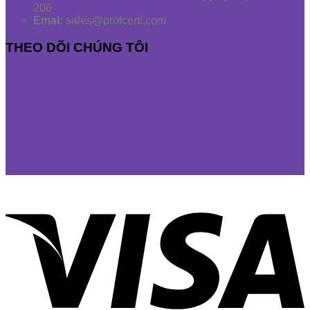
206
Emai:
sales@profcerti.com
THEO DÕI CHÚNG TÔI