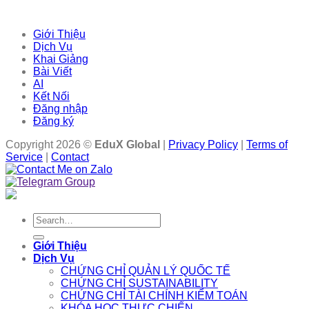
Giới Thiệu
Dịch Vụ
Khai Giảng
Bài Viết
AI
Kết Nối
Đăng nhập
Đăng ký
Copyright 2026 ©
EduX Global
|
Privacy Policy
|
Terms of
Service
|
Contact
Search
for:
Giới Thiệu
Dịch Vụ
CHỨNG CHỈ QUẢN LÝ QUỐC TẾ
CHỨNG CHỈ SUSTAINABILITY
CHỨNG CHỈ TÀI CHÍNH KIỂM TOÁN
KHÓA HỌC THỰC CHIẾN