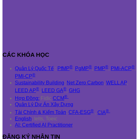
CÁC KHÓA HỌC
®
®
®
®
Quản Lý Quốc Tế
:
PfMP
,
PgMP
,
PMP
,
PMI-ACP
,
®
PMI-CP
Sustainability Building
:
Net Zero Carbon
,
WELL AP
,
®
®
LEED AP
,
LEED GA
,
GHG
®
Hợp Đồng:
Fidic
CCM
Quản Lý Dự Án Xây Dựng
®
®
Tài Chính & Kiểm Toán
:
CFA-ESG
,
CIA
English
: Ielts, Toeic
AI: Certified AI Practitioner
ĐĂNG KÝ NHẬN TIN