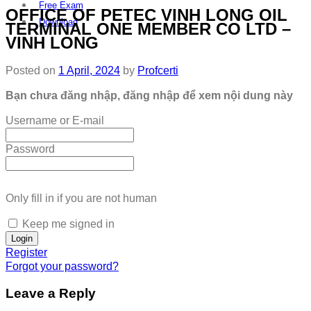
Free Exam
OFFICE OF PETEC VINH LONG OIL
Download
TERMINAL ONE MEMBER CO LTD –
VINH LONG
Posted on
1 April, 2024
by
Profcerti
Bạn chưa đăng nhập, đăng nhập để xem nội dung này
Username or E-mail
Password
Only fill in if you are not human
Keep me signed in
Register
Forgot your password?
Leave a Reply