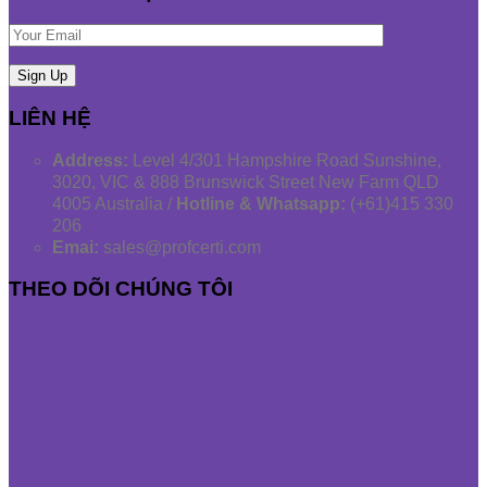
LIÊN HỆ
Address:
Level 4/301 Hampshire Road Sunshine,
3020, VIC & 888 Brunswick Street New Farm QLD
4005 Australia /
Hotline & Whatsapp:
(+61)415 330
206
Emai:
sales@profcerti.com
THEO DÕI CHÚNG TÔI