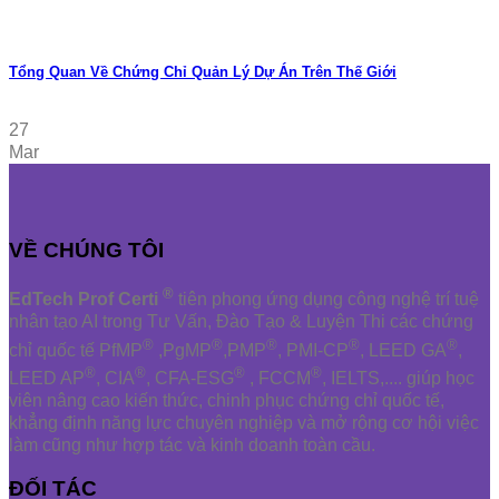
Tổng Quan Về Chứng Chỉ Quản Lý Dự Án Trên Thế Giới
27
Mar
VỀ CHÚNG TÔI
®
EdTech Prof Certi
tiên phong ứng dụng công nghệ trí tuệ
nhân tạo AI trong Tư Vấn, Đào Tạo & Luyện Thi các chứng
®
®
®
®
®
chỉ quốc tế PfMP
,PgMP
,PMP
, PMI-CP
, LEED GA
,
®
®
®
®
LEED AP
, CIA
, CFA-ESG
, FCCM
, IELTS,.... giúp học
viên nâng cao kiến thức, chinh phục chứng chỉ quốc tế,
khẳng định năng lực chuyên nghiệp và mở rộng cơ hội việc
làm cũng như hợp tác và kinh doanh toàn cầu.
ĐỐI TÁC