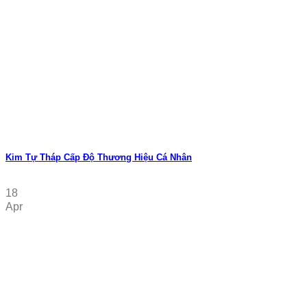
Kim Tự Tháp Cấp Độ Thương Hiệu Cá Nhân
18
Apr