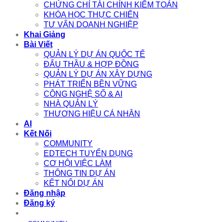
CHỨNG CHỈ TÀI CHÍNH KIỂM TOÁN
KHÓA HỌC THỰC CHIẾN
TƯ VẤN DOANH NGHIỆP
Khai Giảng
Bài Viết
QUẢN LÝ DỰ ÁN QUỐC TẾ
ĐẤU THẦU & HỢP ĐỒNG
QUẢN LÝ DỰ ÁN XÂY DỰNG
PHÁT TRIỂN BỀN VỮNG
CÔNG NGHỆ SỐ & AI
NHÀ QUẢN LÝ
THƯƠNG HIỆU CÁ NHÂN
AI
Kết Nối
COMMUNITY
EDTECH TUYỂN DỤNG
CƠ HỘI VIỆC LÀM
THÔNG TIN DỰ ÁN
KẾT NỐI DỰ ÁN
Đăng nhập
Đăng ký