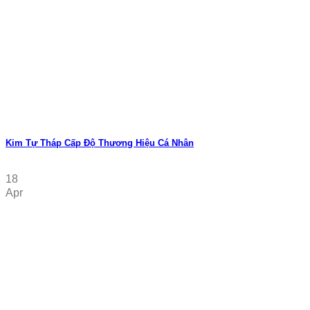
Kim Tự Tháp Cấp Độ Thương Hiệu Cá Nhân
18
Apr