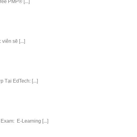
ee PMP® [...]
iên sẽ [...]
ại EdTech: [...]
am: E-Learning [...]