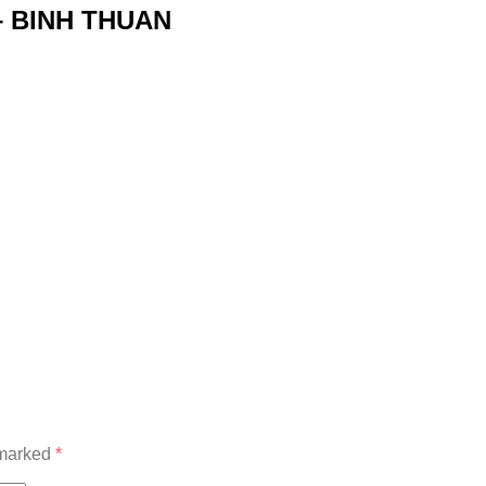
 BINH THUAN
 marked
*