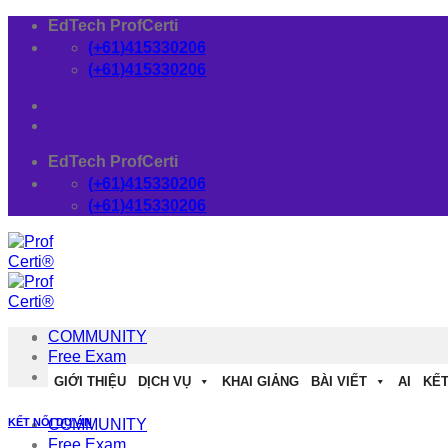
Skip
EdTech ProfCerti
to
(+61)415330206
content
(+61)415330206
EdTech ProfCerti
(+61)415330206
(+61)415330206
COMMUNITY
Free Exam
Download
GIỚI THIỆU
DỊCH VỤ
KHAI GIẢNG
BÀI VIẾT
AI
KẾT
KẾT NỐI DỰ ÁN
COMMUNITY
Free Exam