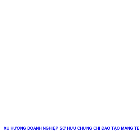
XU HƯỚNG DOANH NGHIỆP SỞ HỮU CHỨNG CHỈ ĐÀO TẠO MANG T