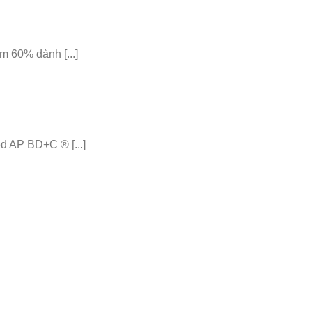
 60% dành [...]
 AP BD+C ® [...]