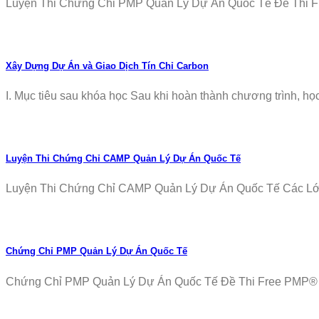
Luyện Thi Chứng Chỉ PMP Quản Lý Dự Án Quốc Tế Đề Thi Fr
Xây Dựng Dự Án và Giao Dịch Tín Chỉ Carbon
I. Mục tiêu sau khóa học Sau khi hoàn thành chương trình, học v
Luyện Thi Chứng Chỉ CAMP Quản Lý Dự Án Quốc Tế
Luyện Thi Chứng Chỉ CAMP Quản Lý Dự Án Quốc Tế Các Lớp T
Chứng Chỉ PMP Quản Lý Dự Án Quốc Tế
Chứng Chỉ PMP Quản Lý Dự Án Quốc Tế Đề Thi Free PMP® Ex