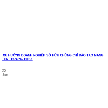
XU HƯỚNG DOANH NGHIỆP SỞ HỮU CHỨNG CHỈ ĐÀO TẠO MANG
TÊN THƯƠNG HIỆU
22
Jun