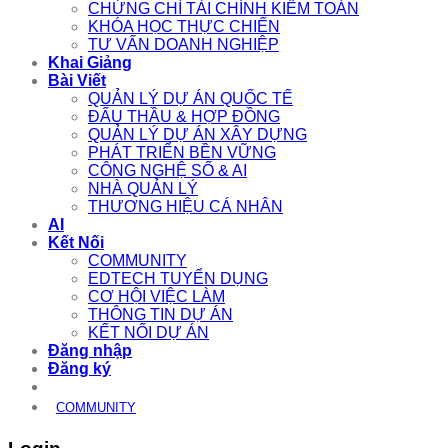
CHỨNG CHỈ TÀI CHÍNH KIỂM TOÁN
KHÓA HỌC THỰC CHIẾN
TƯ VẤN DOANH NGHIỆP
Khai Giảng
Bài Viết
QUẢN LÝ DỰ ÁN QUỐC TẾ
ĐẤU THẦU & HỢP ĐỒNG
QUẢN LÝ DỰ ÁN XÂY DỰNG
PHÁT TRIỂN BỀN VỮNG
CÔNG NGHỆ SỐ & AI
NHÀ QUẢN LÝ
THƯƠNG HIỆU CÁ NHÂN
AI
Kết Nối
COMMUNITY
EDTECH TUYỂN DỤNG
CƠ HỘI VIỆC LÀM
THÔNG TIN DỰ ÁN
KẾT NỐI DỰ ÁN
Đăng nhập
Đăng ký
COMMUNITY