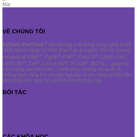
Mar
VỀ CHÚNG TÔI
®
EdTech Prof Certi
tiên phong ứng dụng công nghệ trí tuệ
nhân tạo AI trong Tư Vấn, Đào Tạo & Luyện Thi các chứng
®
®
®
®
®
chỉ quốc tế PfMP
,PgMP
,PMP
, PMI-CP
, LEED GA
,
®
®
®
®
LEED AP
, CIA
, CFA-ESG
, FCCM
, IELTS,.... giúp học
viên nâng cao kiến thức, chinh phục chứng chỉ quốc tế,
khẳng định năng lực chuyên nghiệp và mở rộng cơ hội việc
làm cũng như hợp tác và kinh doanh toàn cầu.
ĐỐI TÁC
CÁC KHÓA HỌC