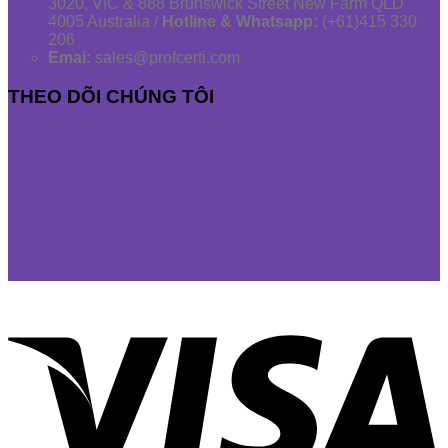
3020, VIC & 888 Brunswick Street New Farm QLD
4005 Australia /
Hotline & Whatsapp:
(+61)415 330
206
Emai:
sales@profcerti.com
THEO DÕI CHÚNG TÔI