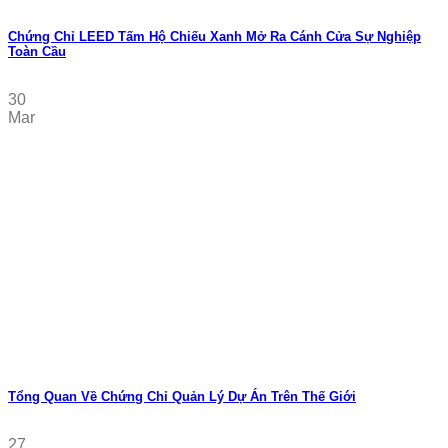
Chứng Chỉ LEED Tấm Hộ Chiếu Xanh Mở Ra Cánh Cửa Sự Nghiệp
Toàn Cầu
30
Mar
Tổng Quan Về Chứng Chỉ Quản Lý Dự Án Trên Thế Giới
27