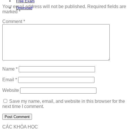
Free Exam
Your email address will not be published.
Required fields are
Download
marked
*
Comment
*
Name
*
Email
*
Website
Save my name, email, and website in this browser for the
next time I comment.
CÁC KHÓA HỌC