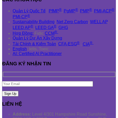
®
®
®
®
Quản Lý Quốc Tế
:
PfMP
,
PgMP
,
PMP
,
PMI-ACP
,
®
PMI-CP
Sustainability Building
:
Net Zero Carbon
,
WELL AP
,
®
®
LEED AP
,
LEED GA
,
GHG
®
Hợp Đồng:
Fidic
CCM
Quản Lý Dự Án Xây Dựng
®
®
Tài Chính & Kiểm Toán
:
CFA-ESG
,
CIA
English
: Ielts, Toeic
AI: Certified AI Practitioner
ĐĂNG KÝ NHẬN TIN
LIÊN HỆ
Address:
Level 4/301 Hampshire Road Sunshine,