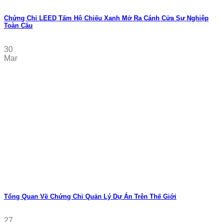
Chứng Chỉ LEED Tấm Hộ Chiếu Xanh Mở Ra Cánh Cửa Sự Nghiệp
Toàn Cầu
30
Mar
Tổng Quan Về Chứng Chỉ Quản Lý Dự Án Trên Thế Giới
27