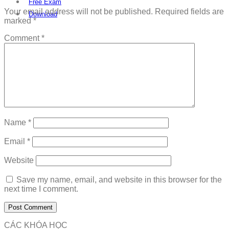
Free Exam
Your email address will not be published.
Required fields are
Download
marked
*
Comment
*
Name
*
Email
*
Website
Save my name, email, and website in this browser for the
next time I comment.
CÁC KHÓA HỌC