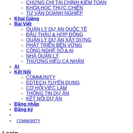
CHỨNG CHỈ TÀI CHÍNH KIỂM TOÁN
KHÓA HỌC THỰC CHIẾN
TƯ VẤN DOANH NGHIỆP
Khai Giảng
Bài Viết
QUẢN LÝ DỰ ÁN QUỐC TẾ
ĐẤU THẦU & HỢP ĐỒNG
QUẢN LÝ DỰ ÁN XÂY DỰNG
PHÁT TRIỂN BỀN VỮNG
CÔNG NGHỆ SỐ & AI
NHÀ QUẢN LÝ
THƯƠNG HIỆU CÁ NHÂN
AI
Kết Nối
COMMUNITY
EDTECH TUYỂN DỤNG
CƠ HỘI VIỆC LÀM
THÔNG TIN DỰ ÁN
KẾT NỐI DỰ ÁN
Đăng nhập
Đăng ký
COMMUNITY