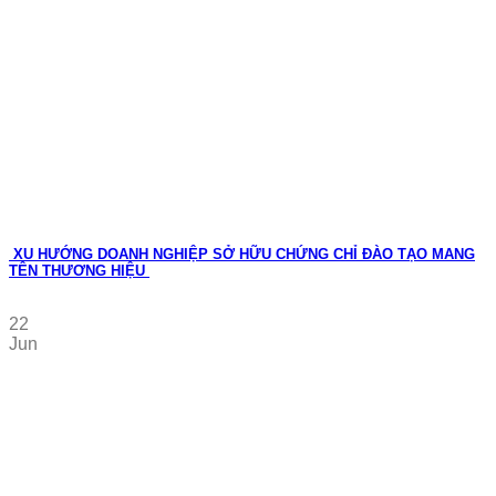
XU HƯỚNG DOANH NGHIỆP SỞ HỮU CHỨNG CHỈ ĐÀO TẠO MANG
TÊN THƯƠNG HIỆU
22
Jun