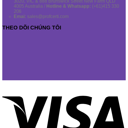
3020, VIC & 888 Brunswick Street New Farm QLD
4005 Australia /
Hotline & Whatsapp:
(+61)415 330
206
Emai:
sales@profcerti.com
THEO DÕI CHÚNG TÔI