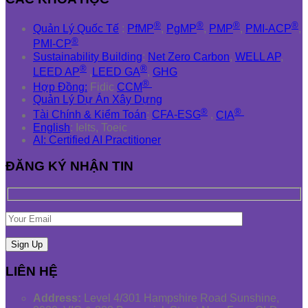
®
®
®
®
Quản Lý Quốc Tế
:
PfMP
,
PgMP
,
PMP
,
PMI-ACP
,
®
PMI-CP
Sustainability Building
:
Net Zero Carbon
,
WELL AP
,
®
®
LEED AP
,
LEED GA
,
GHG
®
Hợp Đồng:
Fidic
CCM
Quản Lý Dự Án Xây Dựng
®
®
Tài Chính & Kiểm Toán
:
CFA-ESG
,
CIA
English
: Ielts, Toeic
AI: Certified AI Practitioner
ĐĂNG KÝ NHẬN TIN
LIÊN HỆ
Address:
Level 4/301 Hampshire Road Sunshine,