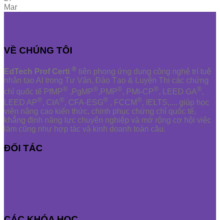
Mar
VỀ CHÚNG TÔI
®
EdTech Prof Certi
tiên phong ứng dụng công nghệ trí tuệ
nhân tạo AI trong Tư Vấn, Đào Tạo & Luyện Thi các chứng
®
®
®
®
®
chỉ quốc tế PfMP
,PgMP
,PMP
, PMI-CP
, LEED GA
,
®
®
®
®
LEED AP
, CIA
, CFA-ESG
, FCCM
, IELTS,.... giúp học
viên nâng cao kiến thức, chinh phục chứng chỉ quốc tế,
khẳng định năng lực chuyên nghiệp và mở rộng cơ hội việc
làm cũng như hợp tác và kinh doanh toàn cầu.
ĐỐI TÁC
CÁC KHÓA HỌC