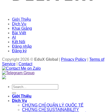
Giới Thiệu
Dịch Vụ
Khai Giảng
Bài Viết
AI
Kết Nối
Đăng nhập
Đăng ký
Copyright 2026 ©
EduX Global
|
Privacy Policy
|
Terms of
Service
|
Contact
Search
for:
Giới Thiệu
Dịch Vụ
CHỨNG CHỈ QUẢN LÝ QUỐC TẾ
CHỨNG CHỈ SUSTAINABILITY