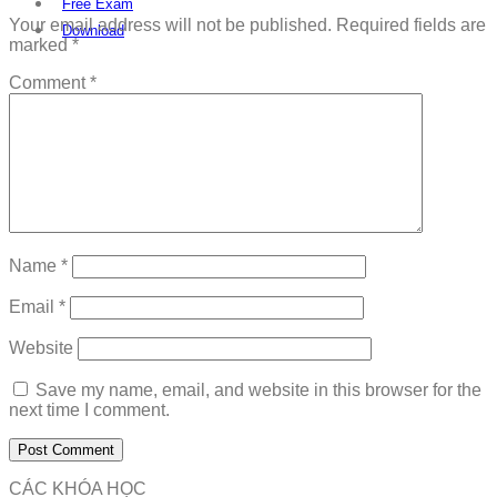
Free Exam
Your email address will not be published.
Required fields are
Download
marked
*
Comment
*
Name
*
Email
*
Website
Save my name, email, and website in this browser for the
next time I comment.
CÁC KHÓA HỌC