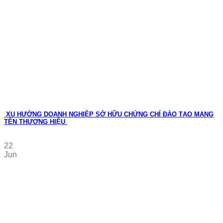
XU HƯỚNG DOANH NGHIỆP SỞ HỮU CHỨNG CHỈ ĐÀO TẠO MANG
TÊN THƯƠNG HIỆU
22
Jun