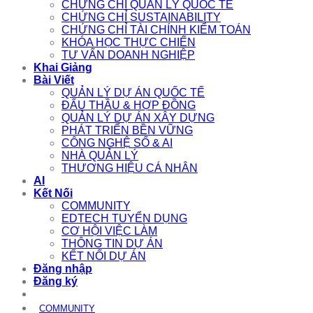
CHỨNG CHỈ QUẢN LÝ QUỐC TẾ
CHỨNG CHỈ SUSTAINABILITY
CHỨNG CHỈ TÀI CHÍNH KIỂM TOÁN
KHÓA HỌC THỰC CHIẾN
TƯ VẤN DOANH NGHIỆP
Khai Giảng
Bài Viết
QUẢN LÝ DỰ ÁN QUỐC TẾ
ĐẤU THẦU & HỢP ĐỒNG
QUẢN LÝ DỰ ÁN XÂY DỰNG
PHÁT TRIỂN BỀN VỮNG
CÔNG NGHỆ SỐ & AI
NHÀ QUẢN LÝ
THƯƠNG HIỆU CÁ NHÂN
AI
Kết Nối
COMMUNITY
EDTECH TUYỂN DỤNG
CƠ HỘI VIỆC LÀM
THÔNG TIN DỰ ÁN
KẾT NỐI DỰ ÁN
Đăng nhập
Đăng ký
COMMUNITY