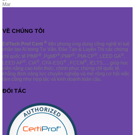
Mar
VỀ CHÚNG TÔI
®
EdTech Prof Certi
tiên phong ứng dụng công nghệ trí tuệ
nhân tạo AI trong Tư Vấn, Đào Tạo & Luyện Thi các chứng
®
®
®
®
®
chỉ quốc tế PfMP
,PgMP
,PMP
, PMI-CP
, LEED GA
,
®
®
®
®
LEED AP
, CIA
, CFA-ESG
, FCCM
, IELTS,.... giúp học
viên nâng cao kiến thức, chinh phục chứng chỉ quốc tế,
khẳng định năng lực chuyên nghiệp và mở rộng cơ hội việc
làm cũng như hợp tác và kinh doanh toàn cầu.
ĐỐI TÁC