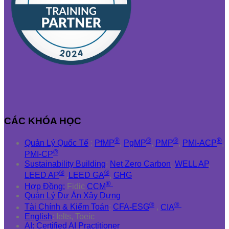
CÁC KHÓA HỌC
®
®
®
®
Quản Lý Quốc Tế
:
PfMP
,
PgMP
,
PMP
,
PMI-ACP
,
®
PMI-CP
Sustainability Building
:
Net Zero Carbon
,
WELL AP
,
®
®
LEED AP
,
LEED GA
,
GHG
®
Hợp Đồng:
Fidic
CCM
Quản Lý Dự Án Xây Dựng
®
®
Tài Chính & Kiểm Toán
:
CFA-ESG
,
CIA
English
: Ielts, Toeic
AI: Certified AI Practitioner