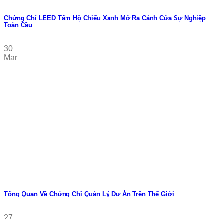
Chứng Chỉ LEED Tấm Hộ Chiếu Xanh Mở Ra Cánh Cửa Sự Nghiệp
Toàn Cầu
30
Mar
Tổng Quan Về Chứng Chỉ Quản Lý Dự Án Trên Thế Giới
27