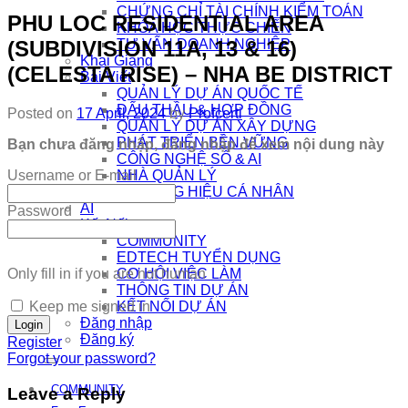
CHỨNG CHỈ TÀI CHÍNH KIỂM TOÁN
PHU LOC RESIDENTIAL AREA
KHÓA HỌC THỰC CHIẾN
(SUBDIVISION 11A, 13 & 16)
TƯ VẤN DOANH NGHIỆP
Khai Giảng
(CELESTA RISE) – NHA BE DISTRICT
Bài Viết
QUẢN LÝ DỰ ÁN QUỐC TẾ
ĐẤU THẦU & HỢP ĐỒNG
Posted on
17 April, 2024
by
Profcerti
QUẢN LÝ DỰ ÁN XÂY DỰNG
PHÁT TRIỂN BỀN VỮNG
Bạn chưa đăng nhập, đăng nhập để xem nội dung này
CÔNG NGHỆ SỐ & AI
Username or E-mail
NHÀ QUẢN LÝ
THƯƠNG HIỆU CÁ NHÂN
AI
Password
Kết Nối
COMMUNITY
EDTECH TUYỂN DỤNG
Only fill in if you are not human
CƠ HỘI VIỆC LÀM
THÔNG TIN DỰ ÁN
Keep me signed in
KẾT NỐI DỰ ÁN
Đăng nhập
Đăng ký
Register
Forgot your password?
COMMUNITY
Leave a Reply