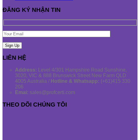
ĐĂNG KÝ NHẬN TIN
LIÊN HỆ
Address:
Level 4/301 Hampshire Road Sunshine,
3020, VIC & 888 Brunswick Street New Farm QLD
4005 Australia /
Hotline & Whatsapp:
(+61)415 330
206
Emai:
sales@profcerti.com
THEO DÕI CHÚNG TÔI