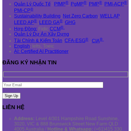
®
®
®
®
Quản Lý Quốc Tế
:
PfMP
,
PgMP
,
PMP
,
PMI-ACP
,
®
PMI-CP
Sustainability Building
:
Net Zero Carbon
,
WELL AP
,
®
®
LEED AP
,
LEED GA
,
GHG
®
Hợp Đồng:
Fidic
CCM
Quản Lý Dự Án Xây Dựng
®
®
Tài Chính & Kiểm Toán
:
CFA-ESG
,
CIA
English
: Ielts, Toeic
AI: Certified AI Practitioner
ĐĂNG KÝ NHẬN TIN
LIÊN HỆ
Address:
Level 4/301 Hampshire Road Sunshine,
3020, VIC & 888 Brunswick Street New Farm QLD
4005 Australia /
Hotline & Whatsapp:
(+61)415 330