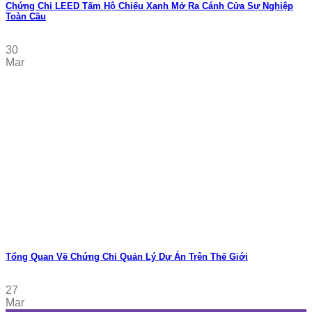
Chứng Chỉ LEED Tấm Hộ Chiếu Xanh Mở Ra Cánh Cửa Sự Nghiệp
Toàn Cầu
30
Mar
Tổng Quan Về Chứng Chỉ Quản Lý Dự Án Trên Thế Giới
27
Mar