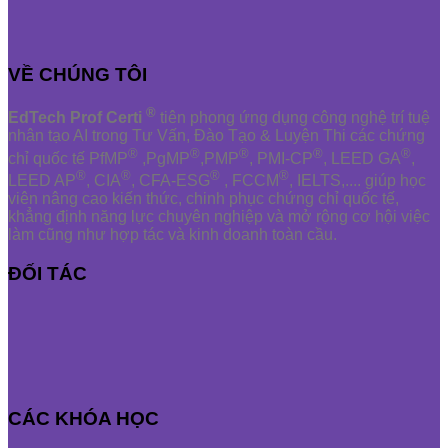
VỀ CHÚNG TÔI
®
EdTech Prof Certi
tiên phong ứng dụng công nghệ trí tuệ
nhân tạo AI trong Tư Vấn, Đào Tạo & Luyện Thi các chứng
®
®
®
®
®
chỉ quốc tế PfMP
,PgMP
,PMP
, PMI-CP
, LEED GA
,
®
®
®
®
LEED AP
, CIA
, CFA-ESG
, FCCM
, IELTS,.... giúp học
viên nâng cao kiến thức, chinh phục chứng chỉ quốc tế,
khẳng định năng lực chuyên nghiệp và mở rộng cơ hội việc
làm cũng như hợp tác và kinh doanh toàn cầu.
ĐỐI TÁC
CÁC KHÓA HỌC