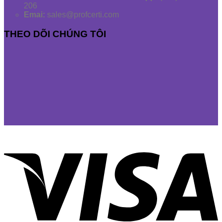
206
Emai:
sales@profcerti.com
THEO DÕI CHÚNG TÔI