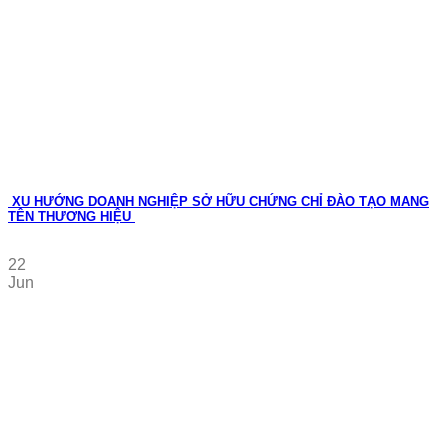
XU HƯỚNG DOANH NGHIỆP SỞ HỮU CHỨNG CHỈ ĐÀO TẠO MANG
TÊN THƯƠNG HIỆU
22
Jun