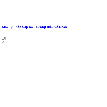
Kim Tự Tháp Cấp Độ Thương Hiệu Cá Nhân
18
Apr