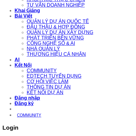
TƯ VẤN DOANH NGHIỆP
Khai Giảng
Bài Viết
QUẢN LÝ DỰ ÁN QUỐC TẾ
ĐẤU THẦU & HỢP ĐỒNG
QUẢN LÝ DỰ ÁN XÂY DỰNG
PHÁT TRIỂN BỀN VỮNG
CÔNG NGHỆ SỐ & AI
NHÀ QUẢN LÝ
THƯƠNG HIỆU CÁ NHÂN
AI
Kết Nối
COMMUNITY
EDTECH TUYỂN DỤNG
CƠ HỘI VIỆC LÀM
THÔNG TIN DỰ ÁN
KẾT NỐI DỰ ÁN
Đăng nhập
Đăng ký
COMMUNITY
Login