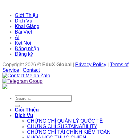
Giới Thiệu
Dịch Vụ
Khai Giảng
Bài Viết
AI
Kết Nối
Đăng nhập
Đăng ký
Copyright 2026 ©
EduX Global
|
Privacy Policy
|
Terms of
Service
|
Contact
Search
for:
Giới Thiệu
Dịch Vụ
CHỨNG CHỈ QUẢN LÝ QUỐC TẾ
CHỨNG CHỈ SUSTAINABILITY
CHỨNG CHỈ TÀI CHÍNH KIỂM TOÁN
KHÓA HỌC THỰC CHIẾN