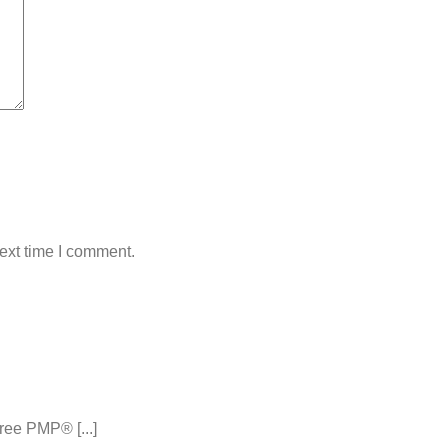
ext time I comment.
ee PMP® [...]