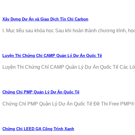
Xây Dựng Dự Án và Giao Dịch Tín Chỉ Carbon
I. Mục tiêu sau khóa học Sau khi hoàn thành chương trình, học v
Luyện Thi Chứng Chỉ CAMP Quản Lý Dự Án Quốc Tế
Luyện Thi Chứng Chỉ CAMP Quản Lý Dự Án Quốc Tế Các Lớp T
Chứng Chỉ PMP Quản Lý Dự Án Quốc Tế
Chứng Chỉ PMP Quản Lý Dự Án Quốc Tế Đề Thi Free PMP® Ex
Chứng Chỉ LEED GA Công Trình Xanh