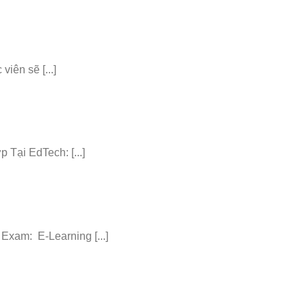
iên sẽ [...]
ại EdTech: [...]
am: E-Learning [...]