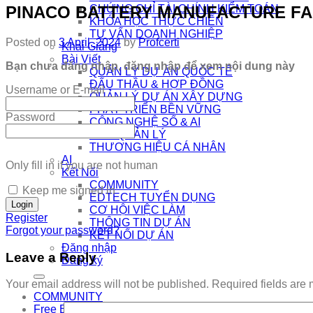
PINACO BATTERY MANUFACTURE FACT
CHỨNG CHỈ TÀI CHÍNH KIỂM TOÁN
KHÓA HỌC THỰC CHIẾN
TƯ VẤN DOANH NGHIỆP
Posted on
3 April, 2024
by
Profcerti
Khai Giảng
Bài Viết
Bạn chưa đăng nhập, đăng nhập để xem nội dung này
QUẢN LÝ DỰ ÁN QUỐC TẾ
ĐẤU THẦU & HỢP ĐỒNG
Username or E-mail
QUẢN LÝ DỰ ÁN XÂY DỰNG
PHÁT TRIỂN BỀN VỮNG
Password
CÔNG NGHỆ SỐ & AI
NHÀ QUẢN LÝ
THƯƠNG HIỆU CÁ NHÂN
AI
Only fill in if you are not human
Kết Nối
COMMUNITY
Keep me signed in
EDTECH TUYỂN DỤNG
CƠ HỘI VIỆC LÀM
Register
THÔNG TIN DỰ ÁN
Forgot your password?
KẾT NỐI DỰ ÁN
Đăng nhập
Leave a Reply
Đăng ký
Your email address will not be published.
Required fields are
COMMUNITY
Free Exam