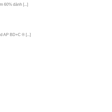
 60% dành [...]
 AP BD+C ® [...]