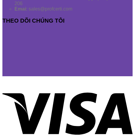
206
Emai:
sales@profcerti.com
THEO DÕI CHÚNG TÔI