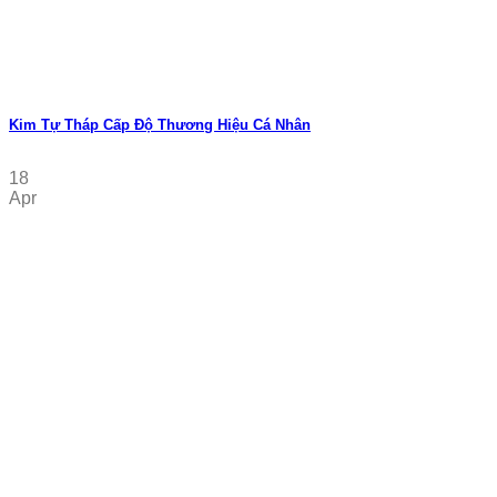
Kim Tự Tháp Cấp Độ Thương Hiệu Cá Nhân
18
Apr