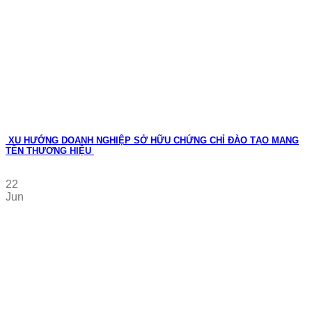
XU HƯỚNG DOANH NGHIỆP SỞ HỮU CHỨNG CHỈ ĐÀO TẠO MANG
TÊN THƯƠNG HIỆU
22
Jun