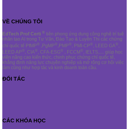
VỀ CHÚNG TÔI
®
EdTech Prof Certi
tiên phong ứng dụng công nghệ trí tuệ
nhân tạo AI trong Tư Vấn, Đào Tạo & Luyện Thi các chứng
®
®
®
®
®
chỉ quốc tế PfMP
,PgMP
,PMP
, PMI-CP
, LEED GA
,
®
®
®
®
LEED AP
, CIA
, CFA-ESG
, FCCM
, IELTS,.... giúp học
viên nâng cao kiến thức, chinh phục chứng chỉ quốc tế,
khẳng định năng lực chuyên nghiệp và mở rộng cơ hội việc
làm cũng như hợp tác và kinh doanh toàn cầu.
ĐỐI TÁC
CÁC KHÓA HỌC