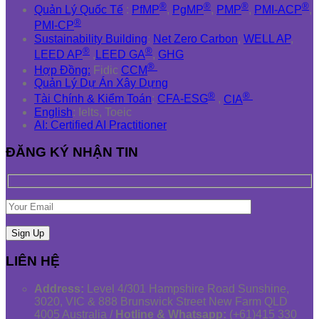
®
®
®
®
Quản Lý Quốc Tế
:
PfMP
,
PgMP
,
PMP
,
PMI-ACP
,
®
PMI-CP
Sustainability Building
:
Net Zero Carbon
,
WELL AP
,
®
®
LEED AP
,
LEED GA
,
GHG
®
Hợp Đồng:
Fidic
CCM
Quản Lý Dự Án Xây Dựng
®
®
Tài Chính & Kiểm Toán
:
CFA-ESG
,
CIA
English
: Ielts, Toeic
AI: Certified AI Practitioner
ĐĂNG KÝ NHẬN TIN
LIÊN HỆ
Address:
Level 4/301 Hampshire Road Sunshine,
3020, VIC & 888 Brunswick Street New Farm QLD
4005 Australia /
Hotline & Whatsapp:
(+61)415 330