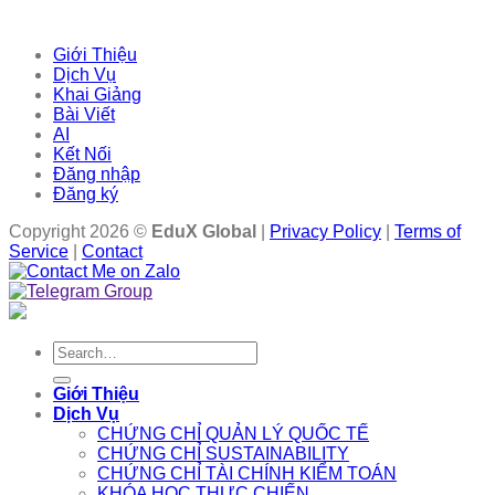
Giới Thiệu
Dịch Vụ
Khai Giảng
Bài Viết
AI
Kết Nối
Đăng nhập
Đăng ký
Copyright 2026 ©
EduX Global
|
Privacy Policy
|
Terms of
Service
|
Contact
Search
for:
Giới Thiệu
Dịch Vụ
CHỨNG CHỈ QUẢN LÝ QUỐC TẾ
CHỨNG CHỈ SUSTAINABILITY
CHỨNG CHỈ TÀI CHÍNH KIỂM TOÁN
KHÓA HỌC THỰC CHIẾN