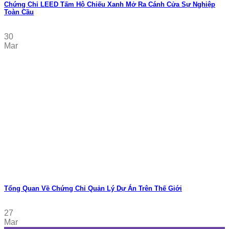
Chứng Chỉ LEED Tấm Hộ Chiếu Xanh Mở Ra Cánh Cửa Sự Nghiệp
Toàn Cầu
30
Mar
Tổng Quan Về Chứng Chỉ Quản Lý Dự Án Trên Thế Giới
27
Mar