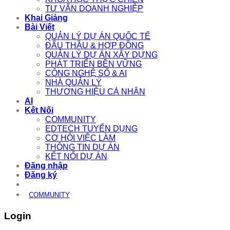
TƯ VẤN DOANH NGHIỆP
Khai Giảng
Bài Viết
QUẢN LÝ DỰ ÁN QUỐC TẾ
ĐẤU THẦU & HỢP ĐỒNG
QUẢN LÝ DỰ ÁN XÂY DỰNG
PHÁT TRIỂN BỀN VỮNG
CÔNG NGHỆ SỐ & AI
NHÀ QUẢN LÝ
THƯƠNG HIỆU CÁ NHÂN
AI
Kết Nối
COMMUNITY
EDTECH TUYỂN DỤNG
CƠ HỘI VIỆC LÀM
THÔNG TIN DỰ ÁN
KẾT NỐI DỰ ÁN
Đăng nhập
Đăng ký
COMMUNITY
Login