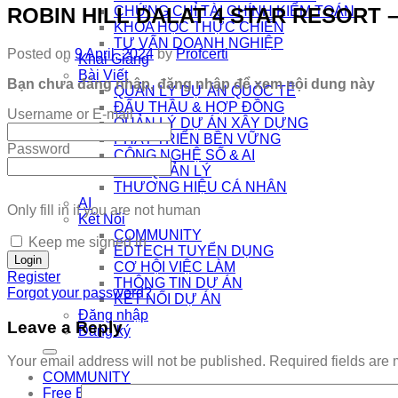
ROBIN HILL DALAT 4 STAR RESORT 
CHỨNG CHỈ TÀI CHÍNH KIỂM TOÁN
KHÓA HỌC THỰC CHIẾN
TƯ VẤN DOANH NGHIỆP
Posted on
9 April, 2024
by
Profcerti
Khai Giảng
Bài Viết
Bạn chưa đăng nhập, đăng nhập để xem nội dung này
QUẢN LÝ DỰ ÁN QUỐC TẾ
ĐẤU THẦU & HỢP ĐỒNG
Username or E-mail
QUẢN LÝ DỰ ÁN XÂY DỰNG
PHÁT TRIỂN BỀN VỮNG
Password
CÔNG NGHỆ SỐ & AI
NHÀ QUẢN LÝ
THƯƠNG HIỆU CÁ NHÂN
AI
Only fill in if you are not human
Kết Nối
COMMUNITY
Keep me signed in
EDTECH TUYỂN DỤNG
CƠ HỘI VIỆC LÀM
Register
THÔNG TIN DỰ ÁN
Forgot your password?
KẾT NỐI DỰ ÁN
Đăng nhập
Leave a Reply
Đăng ký
Your email address will not be published.
Required fields are
COMMUNITY
Free Exam