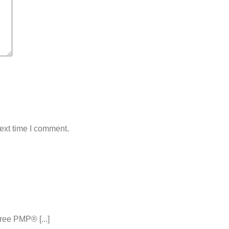
ext time I comment.
ee PMP® [...]