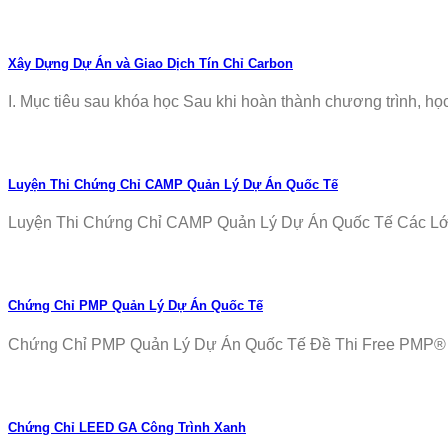
Xây Dựng Dự Án và Giao Dịch Tín Chỉ Carbon
I. Mục tiêu sau khóa học Sau khi hoàn thành chương trình, học v
Luyện Thi Chứng Chỉ CAMP Quản Lý Dự Án Quốc Tế
Luyện Thi Chứng Chỉ CAMP Quản Lý Dự Án Quốc Tế Các Lớp T
Chứng Chỉ PMP Quản Lý Dự Án Quốc Tế
Chứng Chỉ PMP Quản Lý Dự Án Quốc Tế Đề Thi Free PMP® Ex
Chứng Chỉ LEED GA Công Trình Xanh