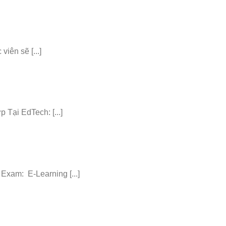
iên sẽ [...]
ại EdTech: [...]
am: E-Learning [...]