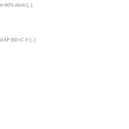
 60% dành [...]
 AP BD+C ® [...]