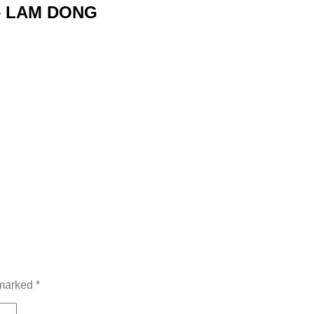
– LAM DONG
 marked
*