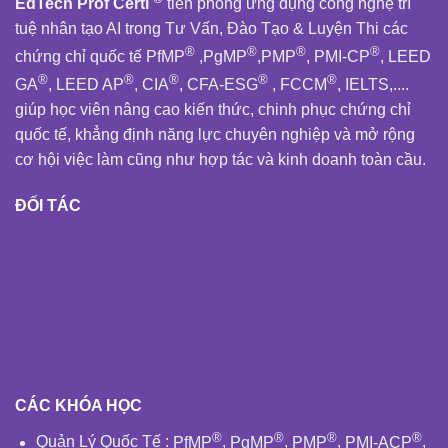
EdTech Prof Certi
tiên phong ứng dụng công nghệ trí
tuệ nhân tạo AI trong Tư Vấn, Đào Tạo & Luyện Thi các
®
®
®
®
chứng chỉ quốc tế PfMP
,PgMP
,PMP
, PMI-CP
, LEED
®
®
®
®
®
GA
, LEED AP
, CIA
, CFA-ESG
, FCCM
, IELTS,....
giúp học viên nâng cao kiến thức, chinh phục chứng chỉ
quốc tế, khẳng định năng lực chuyên nghiệp và mở rộng
cơ hội việc làm cũng như hợp tác và kinh doanh toàn cầu.
ĐỐI TÁC
CÁC KHÓA HỌC
®
®
®
®
Quản Lý Quốc Tế
:
PfMP
,
PgMP
,
PMP
,
PMI-ACP
,