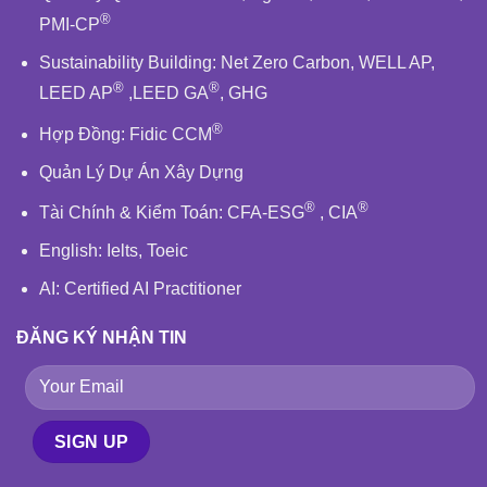
®
PMI-CP
Sustainability Building
:
Net Zero Carbon
,
WELL AP
,
®
®
LEED AP
,
LEED GA
,
GHG
®
Hợp Đồng:
Fidic
CCM
Quản Lý Dự Án Xây Dựng
®
®
Tài Chính & Kiểm Toán
:
CFA-ESG
,
CIA
English
: Ielts, Toeic
AI: Certified AI Practitioner
ĐĂNG KÝ NHẬN TIN