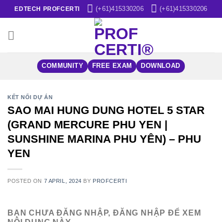
Skip
(+61)415330206
(+61)415330206
EDTECH PROFCERTI
to
content
COMMUNITY
FREE EXAM
DOWNLOAD
KẾT NỐI DỰ ÁN
SAO MAI HUNG DUNG HOTEL 5 STAR
(GRAND MERCURE PHU YEN |
SUNSHINE MARINA PHU YÊN) – PHU
YEN
POSTED ON
7 APRIL, 2024
BY
PROFCERTI
BẠN CHƯA ĐĂNG NHẬP, ĐĂNG NHẬP ĐỂ XEM