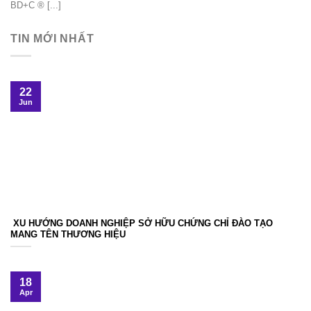
BD+C ® [...]
TIN MỚI NHẤT
22
Jun
XU HƯỚNG DOANH NGHIỆP SỞ HỮU CHỨNG CHỈ ĐÀO TẠO
MANG TÊN THƯƠNG HIỆU
18
Apr