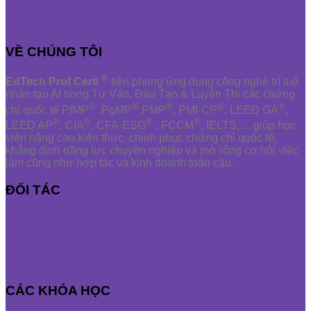
VỀ CHÚNG TÔI
®
EdTech Prof Certi
tiên phong ứng dụng công nghệ trí tuệ
nhân tạo AI trong Tư Vấn, Đào Tạo & Luyện Thi các chứng
®
®
®
®
®
chỉ quốc tế PfMP
,PgMP
,PMP
, PMI-CP
, LEED GA
,
®
®
®
®
LEED AP
, CIA
, CFA-ESG
, FCCM
, IELTS,.... giúp học
viên nâng cao kiến thức, chinh phục chứng chỉ quốc tế,
khẳng định năng lực chuyên nghiệp và mở rộng cơ hội việc
làm cũng như hợp tác và kinh doanh toàn cầu.
ĐỐI TÁC
CÁC KHÓA HỌC