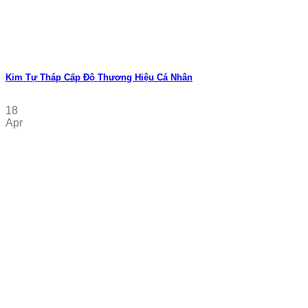
Kim Tự Tháp Cấp Độ Thương Hiệu Cá Nhân
18
Apr