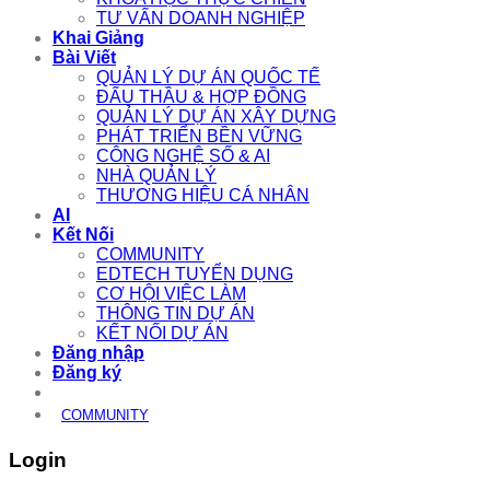
TƯ VẤN DOANH NGHIỆP
Khai Giảng
Bài Viết
QUẢN LÝ DỰ ÁN QUỐC TẾ
ĐẤU THẦU & HỢP ĐỒNG
QUẢN LÝ DỰ ÁN XÂY DỰNG
PHÁT TRIỂN BỀN VỮNG
CÔNG NGHỆ SỐ & AI
NHÀ QUẢN LÝ
THƯƠNG HIỆU CÁ NHÂN
AI
Kết Nối
COMMUNITY
EDTECH TUYỂN DỤNG
CƠ HỘI VIỆC LÀM
THÔNG TIN DỰ ÁN
KẾT NỐI DỰ ÁN
Đăng nhập
Đăng ký
COMMUNITY
Login