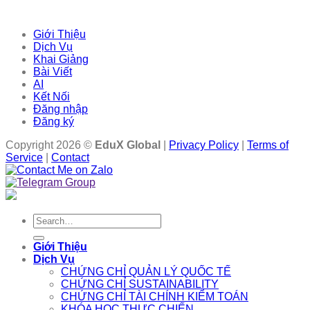
Giới Thiệu
Dịch Vụ
Khai Giảng
Bài Viết
AI
Kết Nối
Đăng nhập
Đăng ký
Copyright 2026 ©
EduX Global
|
Privacy Policy
|
Terms of
Service
|
Contact
Search
for:
Giới Thiệu
Dịch Vụ
CHỨNG CHỈ QUẢN LÝ QUỐC TẾ
CHỨNG CHỈ SUSTAINABILITY
CHỨNG CHỈ TÀI CHÍNH KIỂM TOÁN
KHÓA HỌC THỰC CHIẾN