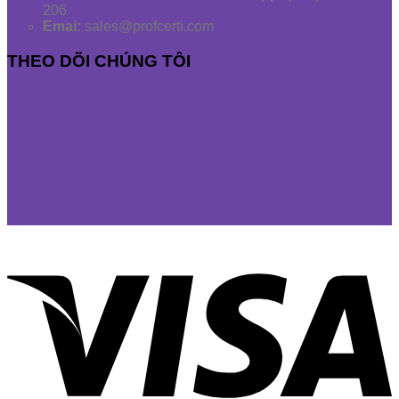
206
Emai:
sales@profcerti.com
THEO DÕI CHÚNG TÔI