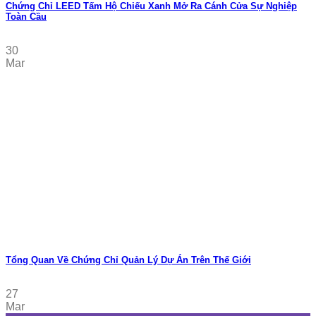
Chứng Chỉ LEED Tấm Hộ Chiếu Xanh Mở Ra Cánh Cửa Sự Nghiệp
Toàn Cầu
30
Mar
Tổng Quan Về Chứng Chỉ Quản Lý Dự Án Trên Thế Giới
27
Mar