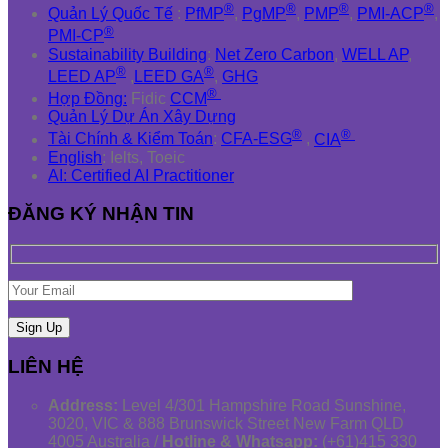
®
®
®
®
Quản Lý Quốc Tế
:
PfMP
,
PgMP
,
PMP
,
PMI-ACP
,
®
PMI-CP
Sustainability Building
:
Net Zero Carbon
,
WELL AP
,
®
®
LEED AP
,
LEED GA
,
GHG
®
Hợp Đồng:
Fidic
CCM
Quản Lý Dự Án Xây Dựng
®
®
Tài Chính & Kiểm Toán
:
CFA-ESG
,
CIA
English
: Ielts, Toeic
AI: Certified AI Practitioner
ĐĂNG KÝ NHẬN TIN
LIÊN HỆ
Address:
Level 4/301 Hampshire Road Sunshine,
3020, VIC & 888 Brunswick Street New Farm QLD
4005 Australia /
Hotline & Whatsapp:
(+61)415 330