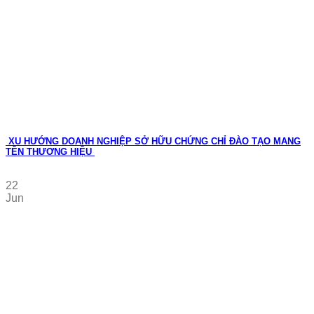
XU HƯỚNG DOANH NGHIỆP SỞ HỮU CHỨNG CHỈ ĐÀO TẠO MANG
TÊN THƯƠNG HIỆU
22
Jun