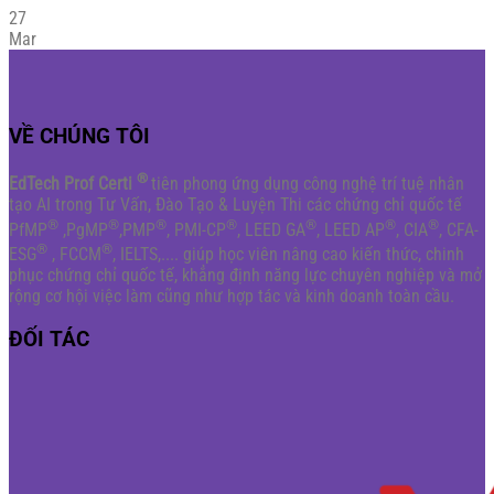
27
Mar
VỀ CHÚNG TÔI
®
EdTech Prof Certi
tiên phong ứng dụng công nghệ trí tuệ nhân
tạo AI trong Tư Vấn, Đào Tạo & Luyện Thi các chứng chỉ quốc tế
®
®
®
®
®
®
®
PfMP
,PgMP
,PMP
, PMI-CP
, LEED GA
, LEED AP
, CIA
, CFA-
®
®
ESG
, FCCM
, IELTS,.... giúp học viên nâng cao kiến thức, chinh
phục chứng chỉ quốc tế, khẳng định năng lực chuyên nghiệp và mở
rộng cơ hội việc làm cũng như hợp tác và kinh doanh toàn cầu.
ĐỐI TÁC