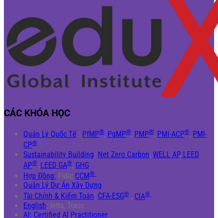
CÁC KHÓA HỌC
®
®
®
®
Quản Lý Quốc Tế
:
PfMP
,
PgMP
,
PMP
,
PMI-ACP
,
PMI-
®
CP
Sustainability Building
:
Net Zero Carbon
,
WELL AP
,
LEED
®
®
AP
,
LEED GA
,
GHG
®
Hợp Đồng:
Fidic
CCM
Quản Lý Dự Án Xây Dựng
®
®
Tài Chính & Kiểm Toán
:
CFA-ESG
,
CIA
English
: Ielts, Toeic
AI: Certified AI Practitioner