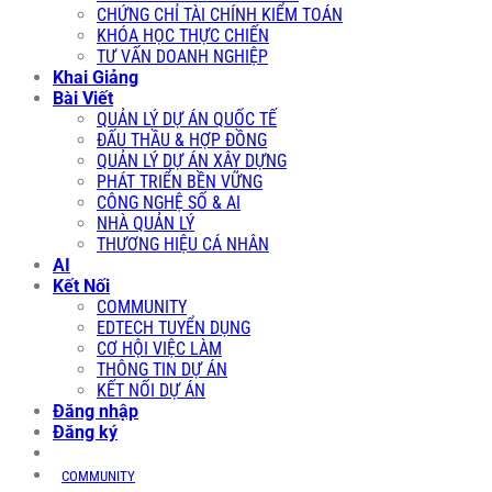
CHỨNG CHỈ TÀI CHÍNH KIỂM TOÁN
KHÓA HỌC THỰC CHIẾN
TƯ VẤN DOANH NGHIỆP
Khai Giảng
Bài Viết
QUẢN LÝ DỰ ÁN QUỐC TẾ
ĐẤU THẦU & HỢP ĐỒNG
QUẢN LÝ DỰ ÁN XÂY DỰNG
PHÁT TRIỂN BỀN VỮNG
CÔNG NGHỆ SỐ & AI
NHÀ QUẢN LÝ
THƯƠNG HIỆU CÁ NHÂN
AI
Kết Nối
COMMUNITY
EDTECH TUYỂN DỤNG
CƠ HỘI VIỆC LÀM
THÔNG TIN DỰ ÁN
KẾT NỐI DỰ ÁN
Đăng nhập
Đăng ký
COMMUNITY