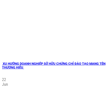
XU HƯỚNG DOANH NGHIỆP SỞ HỮU CHỨNG CHỈ ĐÀO TẠO MANG TÊN
THƯƠNG HIỆU
22
Jun