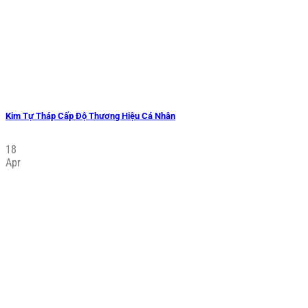
Kim Tự Tháp Cấp Độ Thương Hiệu Cá Nhân
18
Apr