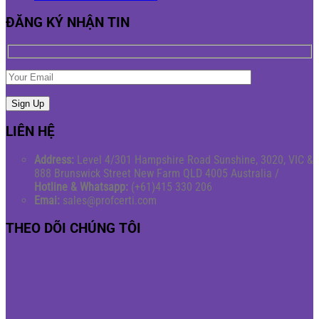
ĐĂNG KÝ NHẬN TIN
LIÊN HỆ
Address:
Level 4/301 Hampshire Road Sunshine, 3020, VIC &
888 Brunswick Street New Farm QLD 4005 Australia /
Hotline & Whatsapp:
(+61)415 330 206
Emai:
sales@profcerti.com
THEO DÕI CHÚNG TÔI