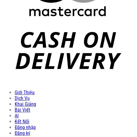
Giới Thiệu
Dịch Vụ
Khai Giảng
Bài Viết
AI
Kết Nối
Đăng nhập
Đăng ký