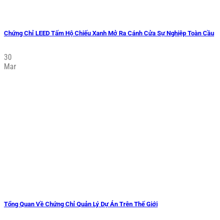
Chứng Chỉ LEED Tấm Hộ Chiếu Xanh Mở Ra Cánh Cửa Sự Nghiệp Toàn Cầu
30
Mar
Tổng Quan Về Chứng Chỉ Quản Lý Dự Án Trên Thế Giới