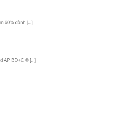
 60% dành [...]
 AP BD+C ® [...]