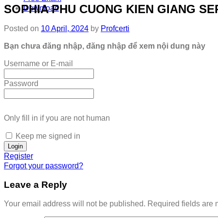
SOPHIA PHU CUONG KIEN GIANG SE
Download
Posted on
10 April, 2024
by
Profcerti
Bạn chưa đăng nhập, đăng nhập để xem nội dung này
Username or E-mail
Password
Only fill in if you are not human
Keep me signed in
Register
Forgot your password?
Leave a Reply
Your email address will not be published.
Required fields are