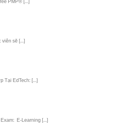
ee PMP® [...]
iên sẽ [...]
ại EdTech: [...]
am: E-Learning [...]