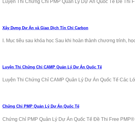
Luyện Thi Chứng Chỉ PMP Quản Lý Dự Án Quốc Tế Đề Thi Fr
Xây Dựng Dự Án và Giao Dịch Tín Chỉ Carbon
I. Mục tiêu sau khóa học Sau khi hoàn thành chương trình, học v
Luyện Thi Chứng Chỉ CAMP Quản Lý Dự Án Quốc Tế
Luyện Thi Chứng Chỉ CAMP Quản Lý Dự Án Quốc Tế Các Lớp T
Chứng Chỉ PMP Quản Lý Dự Án Quốc Tế
Chứng Chỉ PMP Quản Lý Dự Án Quốc Tế Đề Thi Free PMP® Ex