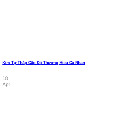
Kim Tự Tháp Cấp Độ Thương Hiệu Cá Nhân
18
Apr