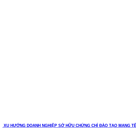
XU HƯỚNG DOANH NGHIỆP SỞ HỮU CHỨNG CHỈ ĐÀO TẠO MANG T