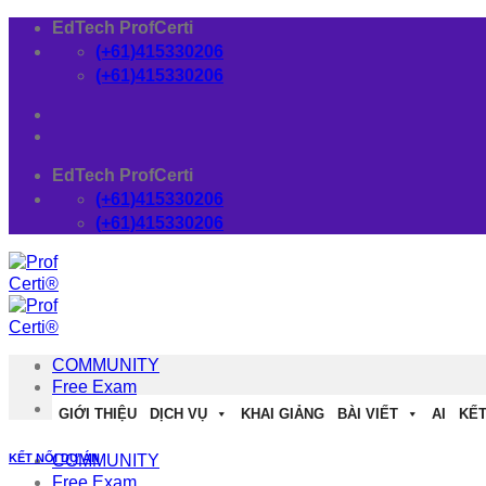
Skip
EdTech ProfCerti
to
(+61)415330206
content
(+61)415330206
EdTech ProfCerti
(+61)415330206
(+61)415330206
COMMUNITY
Free Exam
Download
GIỚI THIỆU
DỊCH VỤ
KHAI GIẢNG
BÀI VIẾT
AI
KẾT
KẾT NỐI DỰ ÁN
COMMUNITY
Free Exam