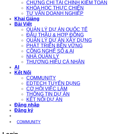
CHỨNG CHỈ TÀI CHÍNH KIỂM TOÁN
KHÓA HỌC THỰC CHIẾN
TƯ VẤN DOANH NGHIỆP
Khai Giảng
Bài Viết
QUẢN LÝ DỰ ÁN QUỐC TẾ
ĐẤU THẦU & HỢP ĐỒNG
QUẢN LÝ DỰ ÁN XÂY DỰNG
PHÁT TRIỂN BỀN VỮNG
CÔNG NGHỆ SỐ & AI
NHÀ QUẢN LÝ
THƯƠNG HIỆU CÁ NHÂN
AI
Kết Nối
COMMUNITY
EDTECH TUYỂN DỤNG
CƠ HỘI VIỆC LÀM
THÔNG TIN DỰ ÁN
KẾT NỐI DỰ ÁN
Đăng nhập
Đăng ký
COMMUNITY