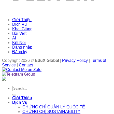
Giới Thiệu
Dịch Vụ
Khai Giảng
Bài Viết
AI
Kết Nối
Đăng nhập
Đăng ký
Copyright 2026 ©
EduX Global
|
Privacy Policy
|
Terms of
Service
|
Contact
Search
for:
Giới Thiệu
Dịch Vụ
CHỨNG CHỈ QUẢN LÝ QUỐC TẾ
CHỨNG CHỈ SUSTAINABILITY