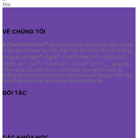
Mar
VỀ CHÚNG TÔI
®
EdTech Prof Certi
tiên phong ứng dụng công nghệ trí tuệ
nhân tạo AI trong Tư Vấn, Đào Tạo & Luyện Thi các chứng
®
®
®
®
®
chỉ quốc tế PfMP
,PgMP
,PMP
, PMI-CP
, LEED GA
,
®
®
®
®
LEED AP
, CIA
, CFA-ESG
, FCCM
, IELTS,.... giúp học
viên nâng cao kiến thức, chinh phục chứng chỉ quốc tế,
khẳng định năng lực chuyên nghiệp và mở rộng cơ hội việc
làm cũng như hợp tác và kinh doanh toàn cầu.
ĐỐI TÁC
CÁC KHÓA HỌC