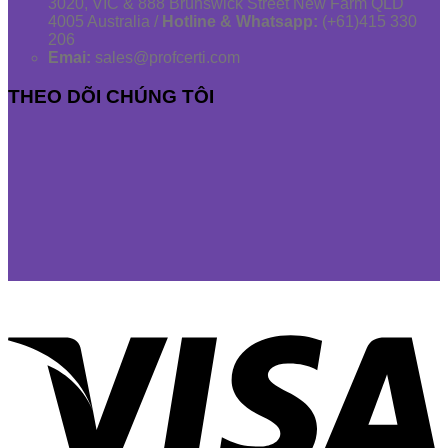
3020, VIC & 888 Brunswick Street New Farm QLD
4005 Australia /
Hotline & Whatsapp:
(+61)415 330
206
Emai:
sales@profcerti.com
THEO DÕI CHÚNG TÔI