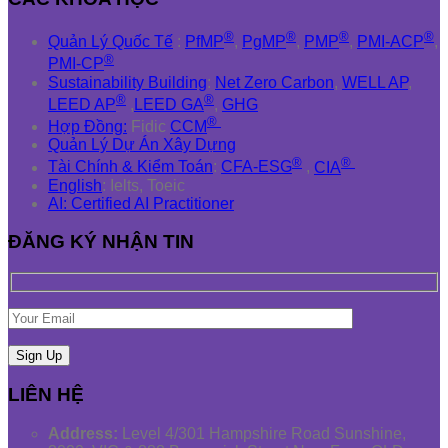
®
®
®
®
Quản Lý Quốc Tế
:
PfMP
,
PgMP
,
PMP
,
PMI-ACP
,
®
PMI-CP
Sustainability Building
:
Net Zero Carbon
,
WELL AP
,
®
®
LEED AP
,
LEED GA
,
GHG
®
Hợp Đồng:
Fidic
CCM
Quản Lý Dự Án Xây Dựng
®
®
Tài Chính & Kiểm Toán
:
CFA-ESG
,
CIA
English
: Ielts, Toeic
AI: Certified AI Practitioner
ĐĂNG KÝ NHẬN TIN
LIÊN HỆ
Address:
Level 4/301 Hampshire Road Sunshine,