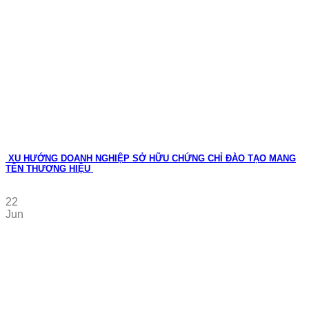
XU HƯỚNG DOANH NGHIỆP SỞ HỮU CHỨNG CHỈ ĐÀO TẠO MANG
TÊN THƯƠNG HIỆU
22
Jun