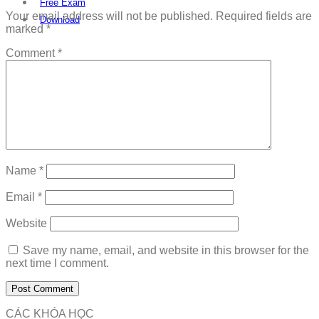
Free Exam
Your email address will not be published.
Required fields are
Download
marked
*
Comment
*
Name
*
Email
*
Website
Save my name, email, and website in this browser for the
next time I comment.
CÁC KHÓA HỌC