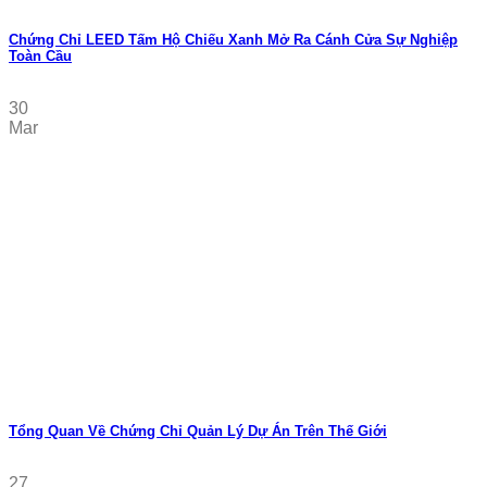
Chứng Chỉ LEED Tấm Hộ Chiếu Xanh Mở Ra Cánh Cửa Sự Nghiệp
Toàn Cầu
30
Mar
Tổng Quan Về Chứng Chỉ Quản Lý Dự Án Trên Thế Giới
27