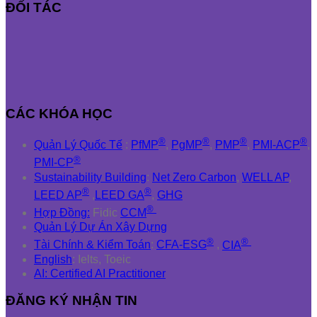
ĐỐI TÁC
CÁC KHÓA HỌC
®
®
®
®
Quản Lý Quốc Tế
:
PfMP
,
PgMP
,
PMP
,
PMI-ACP
,
®
PMI-CP
Sustainability Building
:
Net Zero Carbon
,
WELL AP
,
®
®
LEED AP
,
LEED GA
,
GHG
®
Hợp Đồng:
Fidic
CCM
Quản Lý Dự Án Xây Dựng
®
®
Tài Chính & Kiểm Toán
:
CFA-ESG
,
CIA
English
: Ielts, Toeic
AI: Certified AI Practitioner
ĐĂNG KÝ NHẬN TIN