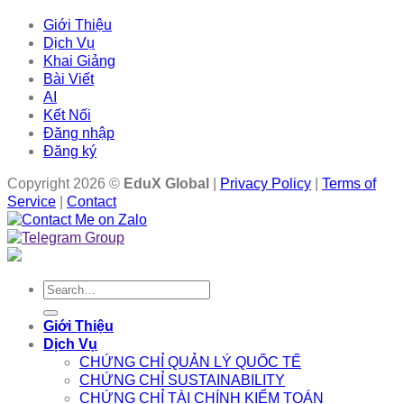
Giới Thiệu
Dịch Vụ
Khai Giảng
Bài Viết
AI
Kết Nối
Đăng nhập
Đăng ký
Copyright 2026 ©
EduX Global
|
Privacy Policy
|
Terms of
Service
|
Contact
Search
for:
Giới Thiệu
Dịch Vụ
CHỨNG CHỈ QUẢN LÝ QUỐC TẾ
CHỨNG CHỈ SUSTAINABILITY
CHỨNG CHỈ TÀI CHÍNH KIỂM TOÁN