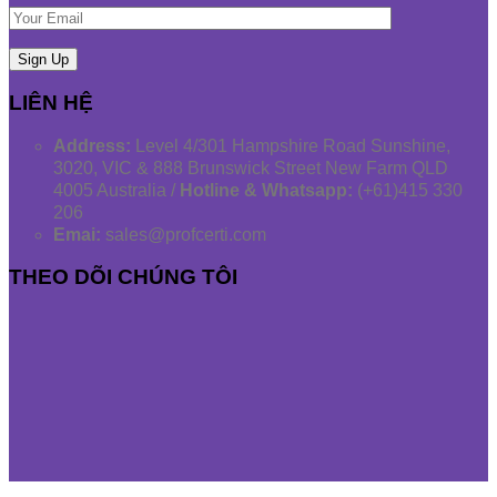
LIÊN HỆ
Address:
Level 4/301 Hampshire Road Sunshine,
3020, VIC & 888 Brunswick Street New Farm QLD
4005 Australia /
Hotline & Whatsapp:
(+61)415 330
206
Emai:
sales@profcerti.com
THEO DÕI CHÚNG TÔI