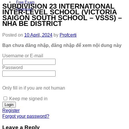
Free Exam
SUBDIVISION 23 INTERNATIONAL
Download
INTER-LEVEL SCHOOL (VICTORIA
SAIGON SOUTH SCHOOL – VSSS) –
NHA BE DISTRICT
Posted on
10 April, 2024
by
Profcerti
Bạn chưa đăng nhập, đăng nhập để xem nội dung này
Username or E-mail
Password
Only fill in if you are not human
Keep me signed in
Register
Forgot your password?
Leave a Reply