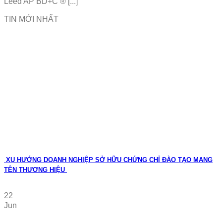
Leed AP BD+C ® [...]
TIN MỚI NHẤT
XU HƯỚNG DOANH NGHIỆP SỞ HỮU CHỨNG CHỈ ĐÀO TẠO MANG
TÊN THƯƠNG HIỆU
22
Jun