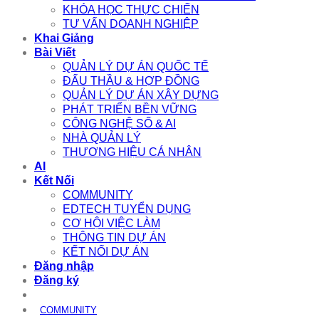
KHÓA HỌC THỰC CHIẾN
TƯ VẤN DOANH NGHIỆP
Khai Giảng
Bài Viết
QUẢN LÝ DỰ ÁN QUỐC TẾ
ĐẤU THẦU & HỢP ĐỒNG
QUẢN LÝ DỰ ÁN XÂY DỰNG
PHÁT TRIỂN BỀN VỮNG
CÔNG NGHỆ SỐ & AI
NHÀ QUẢN LÝ
THƯƠNG HIỆU CÁ NHÂN
AI
Kết Nối
COMMUNITY
EDTECH TUYỂN DỤNG
CƠ HỘI VIỆC LÀM
THÔNG TIN DỰ ÁN
KẾT NỐI DỰ ÁN
Đăng nhập
Đăng ký
COMMUNITY