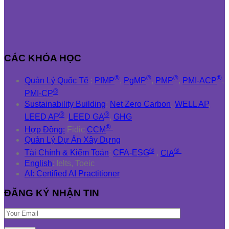
CÁC KHÓA HỌC
®
®
®
®
Quản Lý Quốc Tế
:
PfMP
,
PgMP
,
PMP
,
PMI-ACP
,
®
PMI-CP
Sustainability Building
:
Net Zero Carbon
,
WELL AP
,
®
®
LEED AP
,
LEED GA
,
GHG
®
Hợp Đồng:
Fidic
CCM
Quản Lý Dự Án Xây Dựng
®
®
Tài Chính & Kiểm Toán
:
CFA-ESG
,
CIA
English
: Ielts, Toeic
AI: Certified AI Practitioner
ĐĂNG KÝ NHẬN TIN