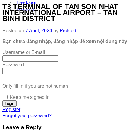
Free Exam
T3 TERMINAL OF TAN SON NHAT
Download
INTERNATIONAL AIRPORT – TAN
BINH DISTRICT
Posted on
7 April, 2024
by
Profcerti
Bạn chưa đăng nhập, đăng nhập để xem nội dung này
Username or E-mail
Password
Only fill in if you are not human
Keep me signed in
Register
Forgot your password?
Leave a Reply