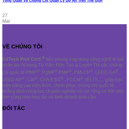
Tổng Quan Về Chứng Chỉ Quản Lý Dự Án Trên Thế Giới
27
Mar
VỀ CHÚNG TÔI
®
EdTech Prof Certi
tiên phong ứng dụng công nghệ trí tuệ
nhân tạo AI trong Tư Vấn, Đào Tạo & Luyện Thi các chứng
®
®
®
®
®
chỉ quốc tế PfMP
,PgMP
,PMP
, PMI-CP
, LEED GA
,
®
®
®
®
LEED AP
, CIA
, CFA-ESG
, FCCM
, IELTS,.... giúp học
viên nâng cao kiến thức, chinh phục chứng chỉ quốc tế,
khẳng định năng lực chuyên nghiệp và mở rộng cơ hội việc
làm cũng như hợp tác và kinh doanh toàn cầu.
ĐỐI TÁC