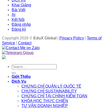
Dịch Vụ
Khai Giảng
Bài Viết
AI
Kết Nối
Đăng nhập
Đăng ký
Copyright 2026 ©
EduX Global
|
Privacy Policy
|
Terms of
Service
|
Contact
Search
for:
Giới Thiệu
Dịch Vụ
CHỨNG CHỈ QUẢN LÝ QUỐC TẾ
CHỨNG CHỈ SUSTAINABILITY
CHỨNG CHỈ TÀI CHÍNH KIỂM TOÁN
KHÓA HỌC THỰC CHIẾN
TƯ VẤN DOANH NGHIỆP