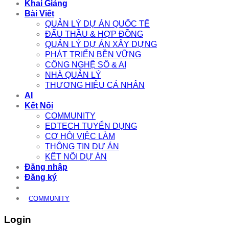
Khai Giảng
Bài Viết
QUẢN LÝ DỰ ÁN QUỐC TẾ
ĐẤU THẦU & HỢP ĐỒNG
QUẢN LÝ DỰ ÁN XÂY DỰNG
PHÁT TRIỂN BỀN VỮNG
CÔNG NGHỆ SỐ & AI
NHÀ QUẢN LÝ
THƯƠNG HIỆU CÁ NHÂN
AI
Kết Nối
COMMUNITY
EDTECH TUYỂN DỤNG
CƠ HỘI VIỆC LÀM
THÔNG TIN DỰ ÁN
KẾT NỐI DỰ ÁN
Đăng nhập
Đăng ký
COMMUNITY
Login