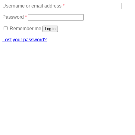
Required
Username or email address
*
Required
Password
*
Remember me
Log in
Lost your password?