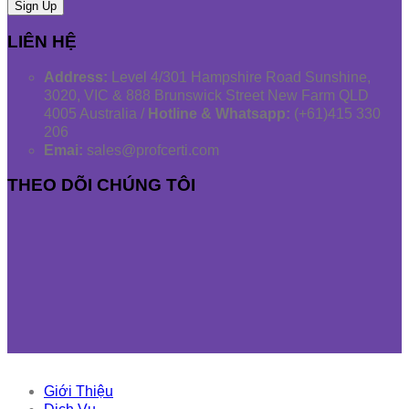
LIÊN HỆ
Address:
Level 4/301 Hampshire Road Sunshine,
3020, VIC & 888 Brunswick Street New Farm QLD
4005 Australia /
Hotline & Whatsapp:
(+61)415 330
206
Emai:
sales@profcerti.com
THEO DÕI CHÚNG TÔI
Giới Thiệu