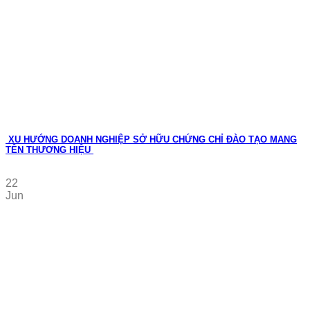
XU HƯỚNG DOANH NGHIỆP SỞ HỮU CHỨNG CHỈ ĐÀO TẠO MANG
TÊN THƯƠNG HIỆU
22
Jun