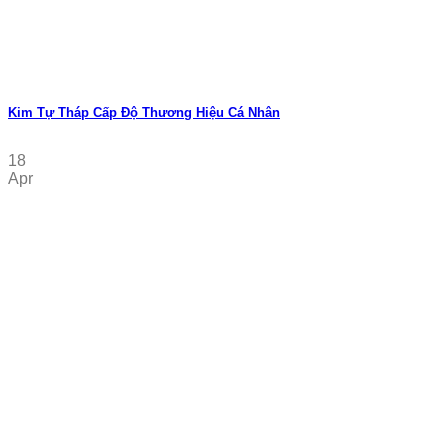
Kim Tự Tháp Cấp Độ Thương Hiệu Cá Nhân
18
Apr