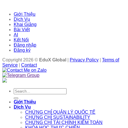
Giới Thiệu
Dịch Vụ
Khai Giảng
Bài Viết
AI
Kết Nối
Đăng nhập
Đăng ký
Copyright 2026 ©
EduX Global
|
Privacy Policy
|
Terms of
Service
|
Contact
Search
for:
Giới Thiệu
Dịch Vụ
CHỨNG CHỈ QUẢN LÝ QUỐC TẾ
CHỨNG CHỈ SUSTAINABILITY
CHỨNG CHỈ TÀI CHÍNH KIỂM TOÁN
KHÓA HỌC THỰC CHIẾN