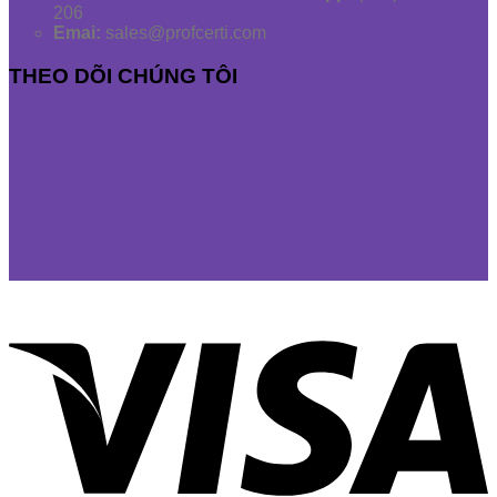
206
Emai:
sales@profcerti.com
THEO DÕI CHÚNG TÔI