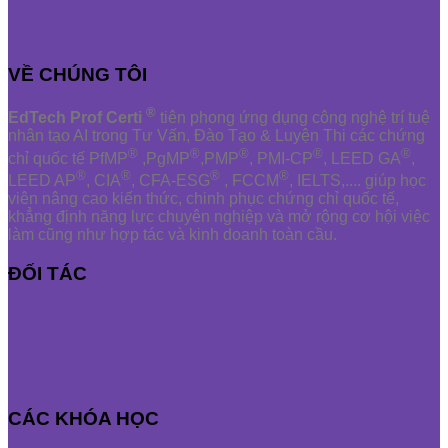
VỀ CHÚNG TÔI
®
EdTech Prof Certi
tiên phong ứng dụng công nghệ trí tuệ
nhân tạo AI trong Tư Vấn, Đào Tạo & Luyện Thi các chứng
®
®
®
®
®
chỉ quốc tế PfMP
,PgMP
,PMP
, PMI-CP
, LEED GA
,
®
®
®
®
LEED AP
, CIA
, CFA-ESG
, FCCM
, IELTS,.... giúp học
viên nâng cao kiến thức, chinh phục chứng chỉ quốc tế,
khẳng định năng lực chuyên nghiệp và mở rộng cơ hội việc
làm cũng như hợp tác và kinh doanh toàn cầu.
ĐỐI TÁC
CÁC KHÓA HỌC