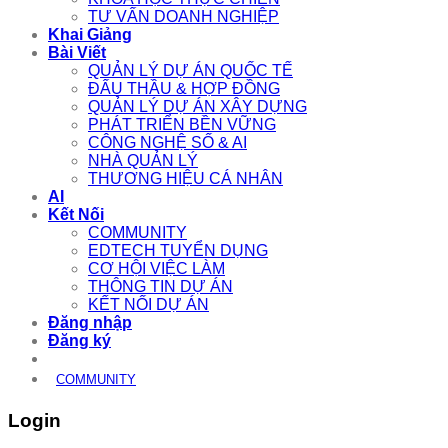
TƯ VẤN DOANH NGHIỆP
Khai Giảng
Bài Viết
QUẢN LÝ DỰ ÁN QUỐC TẾ
ĐẤU THẦU & HỢP ĐỒNG
QUẢN LÝ DỰ ÁN XÂY DỰNG
PHÁT TRIỂN BỀN VỮNG
CÔNG NGHỆ SỐ & AI
NHÀ QUẢN LÝ
THƯƠNG HIỆU CÁ NHÂN
AI
Kết Nối
COMMUNITY
EDTECH TUYỂN DỤNG
CƠ HỘI VIỆC LÀM
THÔNG TIN DỰ ÁN
KẾT NỐI DỰ ÁN
Đăng nhập
Đăng ký
COMMUNITY
Login