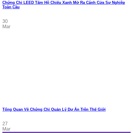
Chứng Chỉ LEED Tấm Hộ Chiếu Xanh Mở Ra Cánh Cửa Sự Nghiệp
Toàn Cầu
30
Mar
Tổng Quan Về Chứng Chỉ Quản Lý Dự Án Trên Thế Giới
27
Mar