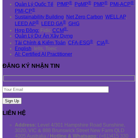
®
®
®
®
Quản Lý Quốc Tế
:
PfMP
,
PgMP
,
PMP
,
PMI-ACP
,
®
PMI-CP
Sustainability Building
:
Net Zero Carbon
,
WELL AP
,
®
®
LEED AP
,
LEED GA
,
GHG
®
Hợp Đồng:
Fidic
CCM
Quản Lý Dự Án Xây Dựng
®
®
Tài Chính & Kiểm Toán
:
CFA-ESG
,
CIA
English
: Ielts, Toeic
AI: Certified AI Practitioner
ĐĂNG KÝ NHẬN TIN
LIÊN HỆ
Address:
Level 4/301 Hampshire Road Sunshine,
3020, VIC & 888 Brunswick Street New Farm QLD
4005 Australia /
Hotline & Whatsapp:
(+61)415 330