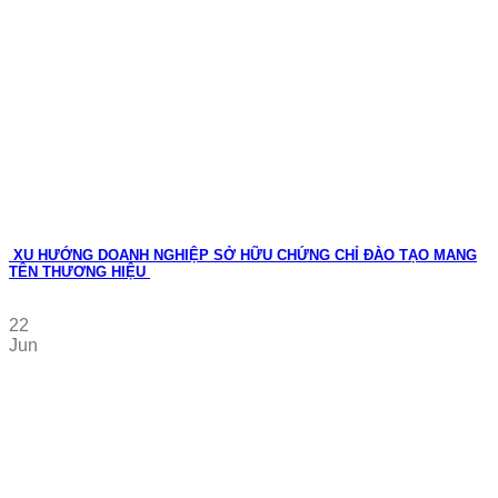
XU HƯỚNG DOANH NGHIỆP SỞ HỮU CHỨNG CHỈ ĐÀO TẠO MANG
TÊN THƯƠNG HIỆU
22
Jun