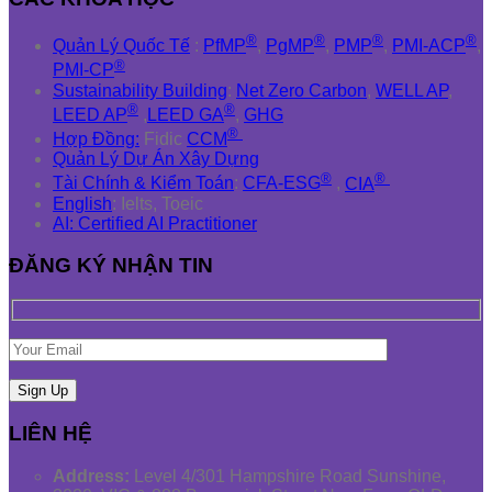
®
®
®
®
Quản Lý Quốc Tế
:
PfMP
,
PgMP
,
PMP
,
PMI-ACP
,
®
PMI-CP
Sustainability Building
:
Net Zero Carbon
,
WELL AP
,
®
®
LEED AP
,
LEED GA
,
GHG
®
Hợp Đồng:
Fidic
CCM
Quản Lý Dự Án Xây Dựng
®
®
Tài Chính & Kiểm Toán
:
CFA-ESG
,
CIA
English
: Ielts, Toeic
AI: Certified AI Practitioner
ĐĂNG KÝ NHẬN TIN
LIÊN HỆ
Address:
Level 4/301 Hampshire Road Sunshine,