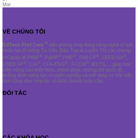
Mar
VỀ CHÚNG TÔI
®
EdTech Prof Certi
tiên phong ứng dụng công nghệ trí tuệ
nhân tạo AI trong Tư Vấn, Đào Tạo & Luyện Thi các chứng
®
®
®
®
®
chỉ quốc tế PfMP
,PgMP
,PMP
, PMI-CP
, LEED GA
,
®
®
®
®
LEED AP
, CIA
, CFA-ESG
, FCCM
, IELTS,.... giúp học
viên nâng cao kiến thức, chinh phục chứng chỉ quốc tế,
khẳng định năng lực chuyên nghiệp và mở rộng cơ hội việc
làm cũng như hợp tác và kinh doanh toàn cầu.
ĐỐI TÁC
CÁC KHÓA HỌC