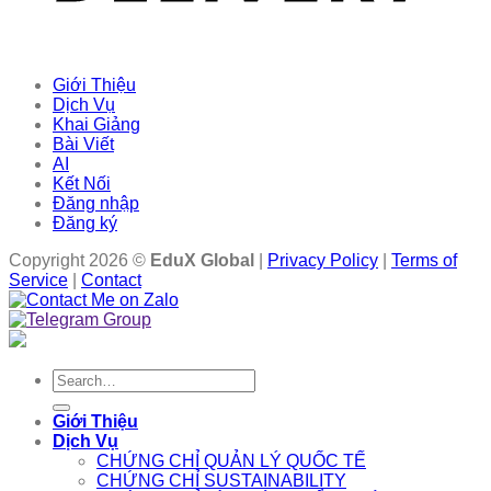
Giới Thiệu
Dịch Vụ
Khai Giảng
Bài Viết
AI
Kết Nối
Đăng nhập
Đăng ký
Copyright 2026 ©
EduX Global
|
Privacy Policy
|
Terms of
Service
|
Contact
Search
for:
Giới Thiệu
Dịch Vụ
CHỨNG CHỈ QUẢN LÝ QUỐC TẾ
CHỨNG CHỈ SUSTAINABILITY