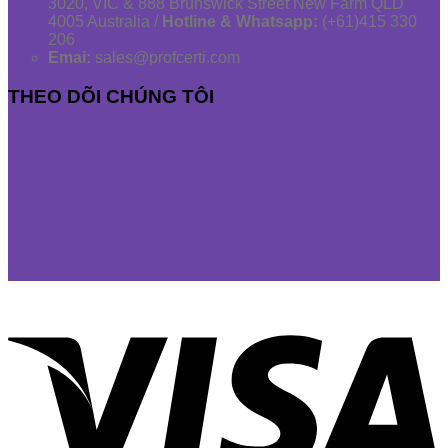
3020, VIC & 888 Brunswick Street New Farm QLD
4005 Australia /
Hotline & Whatsapp:
(+61)415 330
206
Emai:
sales@profcerti.com
THEO DÕI CHÚNG TÔI