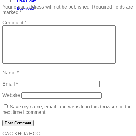
Free Exam
Your email address will not be published.
Required fields are
Download
marked
*
Comment
*
Name
*
Email
*
Website
Save my name, email, and website in this browser for the
next time I comment.
CÁC KHÓA HỌC