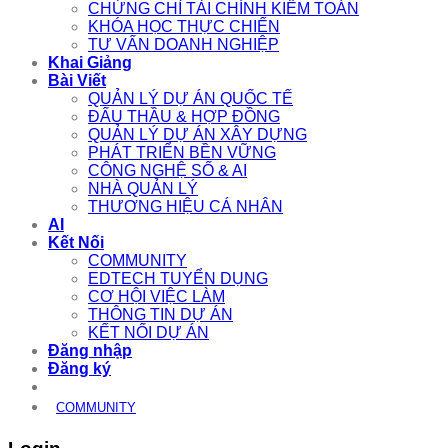
CHỨNG CHỈ TÀI CHÍNH KIỂM TOÁN
KHÓA HỌC THỰC CHIẾN
TƯ VẤN DOANH NGHIỆP
Khai Giảng
Bài Viết
QUẢN LÝ DỰ ÁN QUỐC TẾ
ĐẤU THẦU & HỢP ĐỒNG
QUẢN LÝ DỰ ÁN XÂY DỰNG
PHÁT TRIỂN BỀN VỮNG
CÔNG NGHỆ SỐ & AI
NHÀ QUẢN LÝ
THƯƠNG HIỆU CÁ NHÂN
AI
Kết Nối
COMMUNITY
EDTECH TUYỂN DỤNG
CƠ HỘI VIỆC LÀM
THÔNG TIN DỰ ÁN
KẾT NỐI DỰ ÁN
Đăng nhập
Đăng ký
COMMUNITY