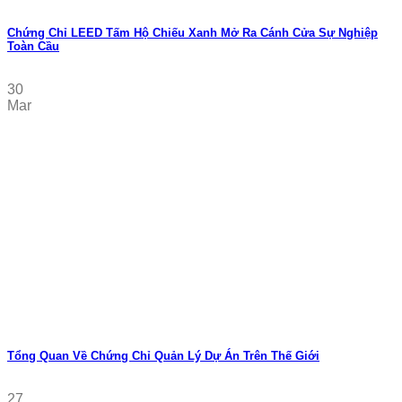
Chứng Chỉ LEED Tấm Hộ Chiếu Xanh Mở Ra Cánh Cửa Sự Nghiệp
Toàn Cầu
30
Mar
Tổng Quan Về Chứng Chỉ Quản Lý Dự Án Trên Thế Giới
27