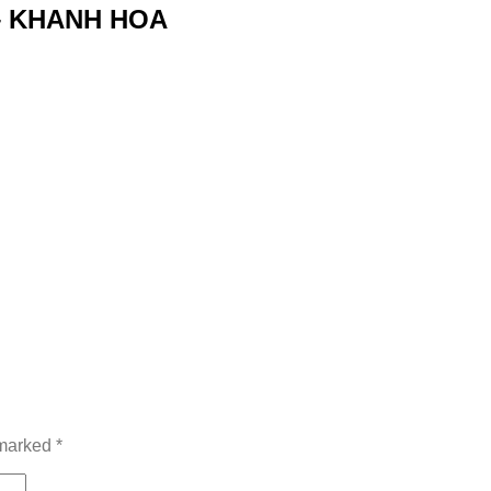
– KHANH HOA
 marked
*