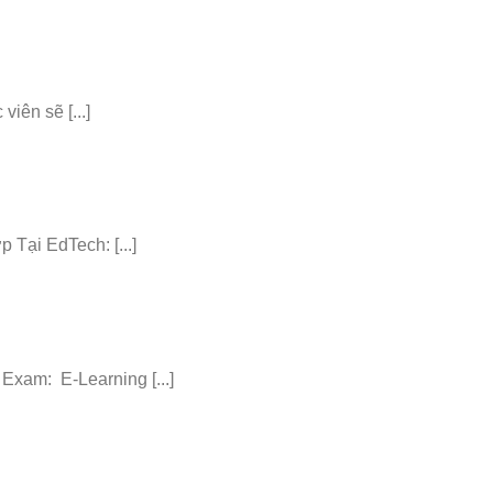
iên sẽ [...]
ại EdTech: [...]
am: E-Learning [...]