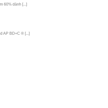
 60% dành [...]
 AP BD+C ® [...]