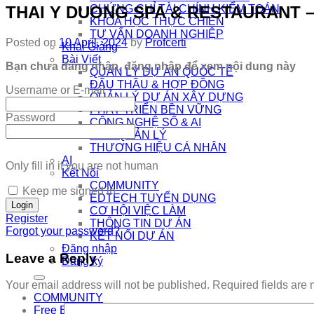
THAI Y DUONG SPA & RESTAURANT 
CHỨNG CHỈ TÀI CHÍNH KIỂM TOÁN
KHÓA HỌC THỰC CHIẾN
TƯ VẤN DOANH NGHIỆP
Posted on
10 April, 2024
by
Profcerti
Khai Giảng
Bài Viết
Bạn chưa đăng nhập, đăng nhập để xem nội dung này
QUẢN LÝ DỰ ÁN QUỐC TẾ
ĐẤU THẦU & HỢP ĐỒNG
Username or E-mail
QUẢN LÝ DỰ ÁN XÂY DỰNG
PHÁT TRIỂN BỀN VỮNG
Password
CÔNG NGHỆ SỐ & AI
NHÀ QUẢN LÝ
THƯƠNG HIỆU CÁ NHÂN
AI
Only fill in if you are not human
Kết Nối
COMMUNITY
Keep me signed in
EDTECH TUYỂN DỤNG
CƠ HỘI VIỆC LÀM
Register
THÔNG TIN DỰ ÁN
Forgot your password?
KẾT NỐI DỰ ÁN
Đăng nhập
Leave a Reply
Đăng ký
Your email address will not be published.
Required fields are
COMMUNITY
Free Exam