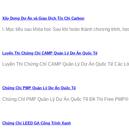
Xây Dựng Dự Án và Giao Dịch Tín Chỉ Carbon
I. Mục tiêu sau khóa học Sau khi hoàn thành chương trình, học v
Luyện Thi Chứng Chỉ CAMP Quản Lý Dự Án Quốc Tế
Luyện Thi Chứng Chỉ CAMP Quản Lý Dự Án Quốc Tế Các Lớp T
Chứng Chỉ PMP Quản Lý Dự Án Quốc Tế
Chứng Chỉ PMP Quản Lý Dự Án Quốc Tế Đề Thi Free PMP® Ex
Chứng Chỉ LEED GA Công Trình Xanh