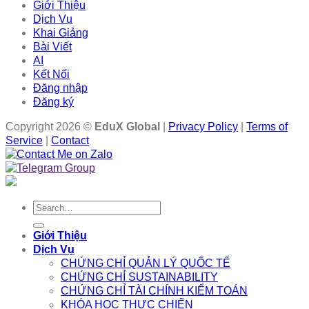
Giới Thiệu
Dịch Vụ
Khai Giảng
Bài Viết
AI
Kết Nối
Đăng nhập
Đăng ký
Copyright 2026 ©
EduX Global
|
Privacy Policy
|
Terms of
Service
|
Contact
Search
for:
Giới Thiệu
Dịch Vụ
CHỨNG CHỈ QUẢN LÝ QUỐC TẾ
CHỨNG CHỈ SUSTAINABILITY
CHỨNG CHỈ TÀI CHÍNH KIỂM TOÁN
KHÓA HỌC THỰC CHIẾN