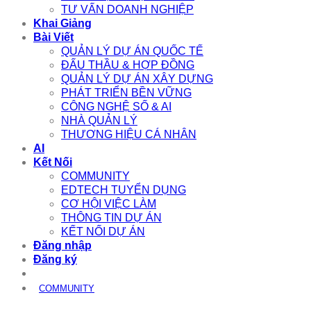
TƯ VẤN DOANH NGHIỆP
Khai Giảng
Bài Viết
QUẢN LÝ DỰ ÁN QUỐC TẾ
ĐẤU THẦU & HỢP ĐỒNG
QUẢN LÝ DỰ ÁN XÂY DỰNG
PHÁT TRIỂN BỀN VỮNG
CÔNG NGHỆ SỐ & AI
NHÀ QUẢN LÝ
THƯƠNG HIỆU CÁ NHÂN
AI
Kết Nối
COMMUNITY
EDTECH TUYỂN DỤNG
CƠ HỘI VIỆC LÀM
THÔNG TIN DỰ ÁN
KẾT NỐI DỰ ÁN
Đăng nhập
Đăng ký
COMMUNITY