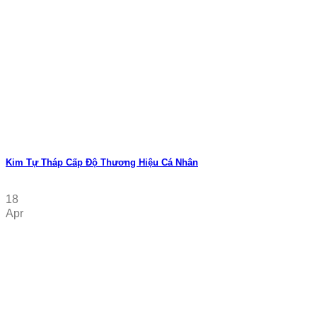
Kim Tự Tháp Cấp Độ Thương Hiệu Cá Nhân
18
Apr