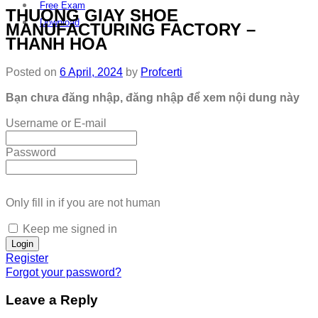
Free Exam
THUONG GIAY SHOE
Download
MANUFACTURING FACTORY –
THANH HOA
Posted on
6 April, 2024
by
Profcerti
Bạn chưa đăng nhập, đăng nhập để xem nội dung này
Username or E-mail
Password
Only fill in if you are not human
Keep me signed in
Register
Forgot your password?
Leave a Reply