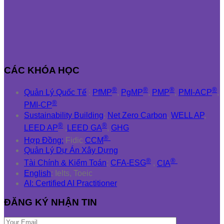
CÁC KHÓA HỌC
®
®
®
®
Quản Lý Quốc Tế
:
PfMP
,
PgMP
,
PMP
,
PMI-ACP
,
®
PMI-CP
Sustainability Building
:
Net Zero Carbon
,
WELL AP
,
®
®
LEED AP
,
LEED GA
,
GHG
®
Hợp Đồng:
Fidic
CCM
Quản Lý Dự Án Xây Dựng
®
®
Tài Chính & Kiểm Toán
:
CFA-ESG
,
CIA
English
: Ielts, Toeic
AI: Certified AI Practitioner
ĐĂNG KÝ NHẬN TIN