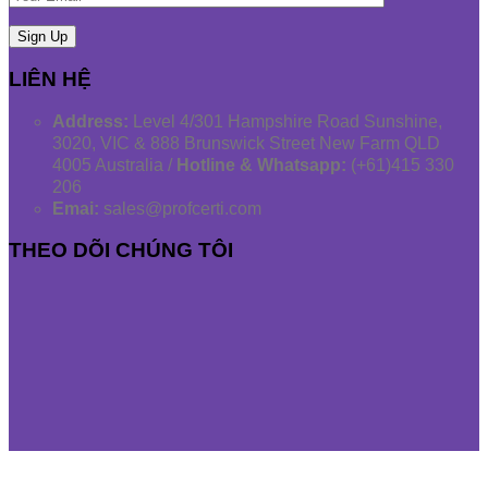
LIÊN HỆ
Address:
Level 4/301 Hampshire Road Sunshine,
3020, VIC & 888 Brunswick Street New Farm QLD
4005 Australia /
Hotline & Whatsapp:
(+61)415 330
206
Emai:
sales@profcerti.com
THEO DÕI CHÚNG TÔI