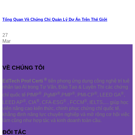
Tổng Quan Về Chứng Chỉ Quản Lý Dự Án Trên Thế Giới
27
Mar
VỀ CHÚNG TÔI
®
EdTech Prof Certi
tiên phong ứng dụng công nghệ trí tuệ
nhân tạo AI trong Tư Vấn, Đào Tạo & Luyện Thi các chứng
®
®
®
®
®
chỉ quốc tế PfMP
,PgMP
,PMP
, PMI-CP
, LEED GA
,
®
®
®
®
LEED AP
, CIA
, CFA-ESG
, FCCM
, IELTS,.... giúp học
viên nâng cao kiến thức, chinh phục chứng chỉ quốc tế,
khẳng định năng lực chuyên nghiệp và mở rộng cơ hội việc
làm cũng như hợp tác và kinh doanh toàn cầu.
ĐỐI TÁC