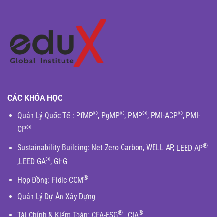
CÁC KHÓA HỌC
®
®
®
®
Quản Lý Quốc Tế
:
PfMP
,
PgMP
,
PMP
,
PMI-ACP
,
PMI-
®
CP
®
Sustainability Building
:
Net Zero Carbon
,
WELL AP
,
LEED AP
®
,
LEED GA
,
GHG
®
Hợp Đồng:
Fidic
CCM
Quản Lý Dự Án Xây Dựng
®
®
Tài Chính & Kiểm Toán
:
CFA-ESG
,
CIA