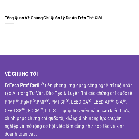
Tổng Quan Về Chứng Chỉ Quản Lý Dự Án Trên Thế Giới
VỀ CHÚNG TÔI
®
EdTech Prof Certi
tiên phong ứng dụng công nghệ trí tuệ nhân
tạo AI trong Tư Vấn, Đào Tạo & Luyện Thi các chứng chỉ quốc tế
®
®
®
®
®
®
®
PfMP
,PgMP
,PMP
, PMI-CP
, LEED GA
, LEED AP
, CIA
,
®
®
CFA-ESG
, FCCM
, IELTS,.... giúp học viên nâng cao kiến thức,
chinh phục chứng chỉ quốc tế, khẳng định năng lực chuyên
nghiệp và mở rộng cơ hội việc làm cũng như hợp tác và kinh
doanh toàn cầu.