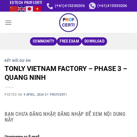
Skip
EDTECH PROFCERTI
(+61)415330206
(+61)415330206
to
content
COMMUNITY
FREE EXAM
DOWNLOAD
KẾT NỐI DỰ ÁN
TONLY VIETNAM FACTORY – PHASE 3 –
QUANG NINH
POSTED ON
9 APRIL, 2024
BY
PROFCERTI
BẠN CHƯA ĐĂNG NHẬP, ĐĂNG NHẬP ĐỂ XEM NỘI DUNG
NÀY