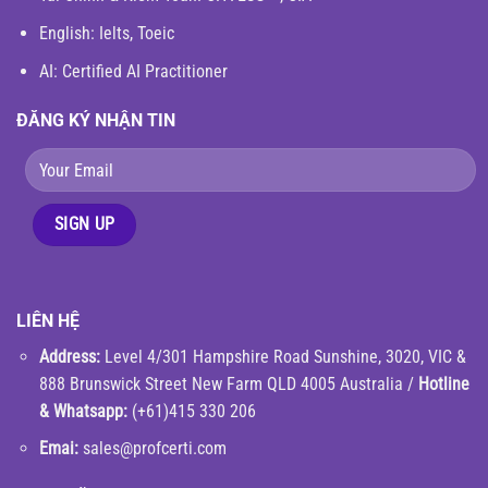
English
: Ielts, Toeic
AI: Certified AI Practitioner
ĐĂNG KÝ NHẬN TIN
LIÊN HỆ
Address:
Level 4/301 Hampshire Road Sunshine, 3020, VIC &
888 Brunswick Street New Farm QLD 4005 Australia /
Hotline
& Whatsapp:
(+61)415 330 206
Emai:
sales@profcerti.com