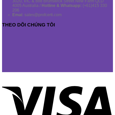
3020, VIC & 888 Brunswick Street New Farm QLD
4005 Australia /
Hotline & Whatsapp:
(+61)415 330
206
Emai:
sales@profcerti.com
THEO DÕI CHÚNG TÔI