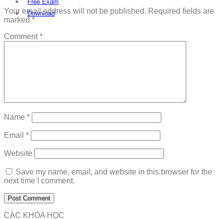
Free Exam
Your email address will not be published.
Required fields are
Download
marked
*
Comment
*
Name
*
Email
*
Website
Save my name, email, and website in this browser for the
next time I comment.
CÁC KHÓA HỌC