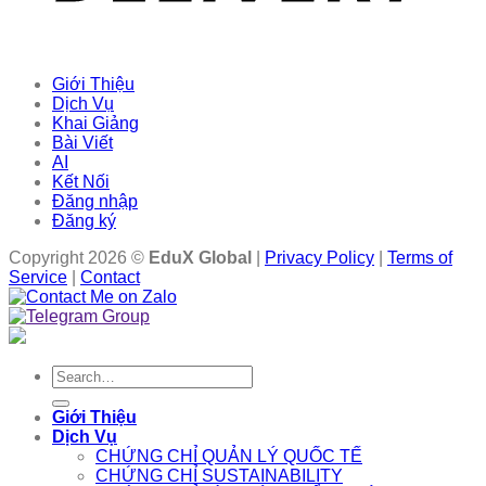
Giới Thiệu
Dịch Vụ
Khai Giảng
Bài Viết
AI
Kết Nối
Đăng nhập
Đăng ký
Copyright 2026 ©
EduX Global
|
Privacy Policy
|
Terms of
Service
|
Contact
Search
for:
Giới Thiệu
Dịch Vụ
CHỨNG CHỈ QUẢN LÝ QUỐC TẾ
CHỨNG CHỈ SUSTAINABILITY