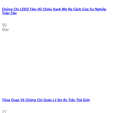
Chứng Chỉ LEED Tấm Hộ Chiếu Xanh Mở Ra Cánh Cửa Sự Nghiệp
Toàn Cầu
30
Mar
Tổng Quan Về Chứng Chỉ Quản Lý Dự Án Trên Thế Giới
27