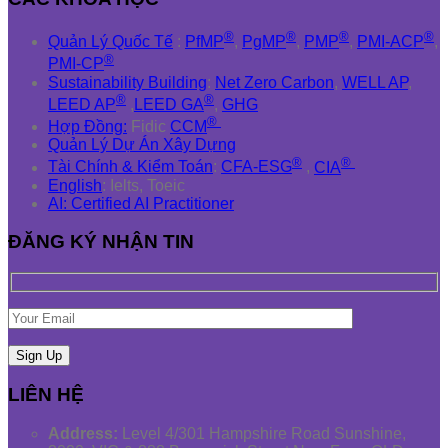
®
®
®
®
Quản Lý Quốc Tế
:
PfMP
,
PgMP
,
PMP
,
PMI-ACP
,
®
PMI-CP
Sustainability Building
:
Net Zero Carbon
,
WELL AP
,
®
®
LEED AP
,
LEED GA
,
GHG
®
Hợp Đồng:
Fidic
CCM
Quản Lý Dự Án Xây Dựng
®
®
Tài Chính & Kiểm Toán
:
CFA-ESG
,
CIA
English
: Ielts, Toeic
AI: Certified AI Practitioner
ĐĂNG KÝ NHẬN TIN
LIÊN HỆ
Address:
Level 4/301 Hampshire Road Sunshine,