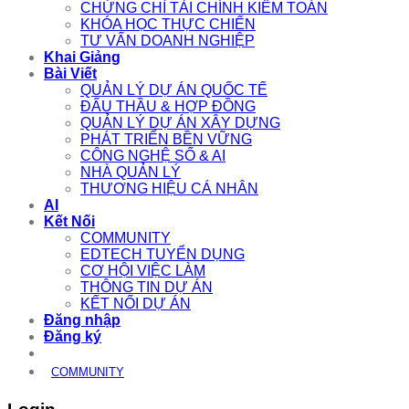
CHỨNG CHỈ TÀI CHÍNH KIỂM TOÁN
KHÓA HỌC THỰC CHIẾN
TƯ VẤN DOANH NGHIỆP
Khai Giảng
Bài Viết
QUẢN LÝ DỰ ÁN QUỐC TẾ
ĐẤU THẦU & HỢP ĐỒNG
QUẢN LÝ DỰ ÁN XÂY DỰNG
PHÁT TRIỂN BỀN VỮNG
CÔNG NGHỆ SỐ & AI
NHÀ QUẢN LÝ
THƯƠNG HIỆU CÁ NHÂN
AI
Kết Nối
COMMUNITY
EDTECH TUYỂN DỤNG
CƠ HỘI VIỆC LÀM
THÔNG TIN DỰ ÁN
KẾT NỐI DỰ ÁN
Đăng nhập
Đăng ký
COMMUNITY