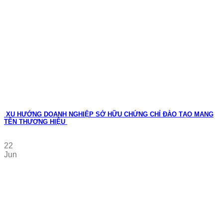
XU HƯỚNG DOANH NGHIỆP SỞ HỮU CHỨNG CHỈ ĐÀO TẠO MANG
TÊN THƯƠNG HIỆU
22
Jun