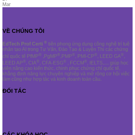
Mar
VỀ CHÚNG TÔI
®
EdTech Prof Certi
tiên phong ứng dụng công nghệ trí tuệ
nhân tạo AI trong Tư Vấn, Đào Tạo & Luyện Thi các chứng
®
®
®
®
®
chỉ quốc tế PfMP
,PgMP
,PMP
, PMI-CP
, LEED GA
,
®
®
®
®
LEED AP
, CIA
, CFA-ESG
, FCCM
, IELTS,.... giúp học
viên nâng cao kiến thức, chinh phục chứng chỉ quốc tế,
khẳng định năng lực chuyên nghiệp và mở rộng cơ hội việc
làm cũng như hợp tác và kinh doanh toàn cầu.
ĐỐI TÁC
CÁC KHÓA HỌC