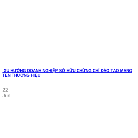
XU HƯỚNG DOANH NGHIỆP SỞ HỮU CHỨNG CHỈ ĐÀO TẠO MANG
TÊN THƯƠNG HIỆU
22
Jun