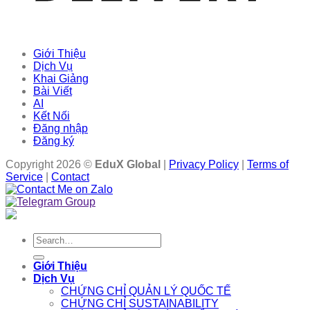
Giới Thiệu
Dịch Vụ
Khai Giảng
Bài Viết
AI
Kết Nối
Đăng nhập
Đăng ký
Copyright 2026 ©
EduX Global
|
Privacy Policy
|
Terms of
Service
|
Contact
Search
for:
Giới Thiệu
Dịch Vụ
CHỨNG CHỈ QUẢN LÝ QUỐC TẾ
CHỨNG CHỈ SUSTAINABILITY