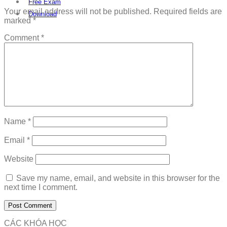
Free Exam
Your email address will not be published.
Required fields are
Download
marked
*
Comment
*
Name
*
Email
*
Website
Save my name, email, and website in this browser for the
next time I comment.
CÁC KHÓA HỌC