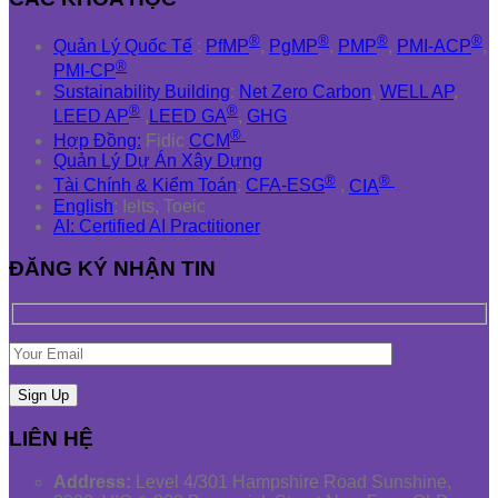
®
®
®
®
Quản Lý Quốc Tế
:
PfMP
,
PgMP
,
PMP
,
PMI-ACP
,
®
PMI-CP
Sustainability Building
:
Net Zero Carbon
,
WELL AP
,
®
®
LEED AP
,
LEED GA
,
GHG
®
Hợp Đồng:
Fidic
CCM
Quản Lý Dự Án Xây Dựng
®
®
Tài Chính & Kiểm Toán
:
CFA-ESG
,
CIA
English
: Ielts, Toeic
AI: Certified AI Practitioner
ĐĂNG KÝ NHẬN TIN
LIÊN HỆ
Address:
Level 4/301 Hampshire Road Sunshine,