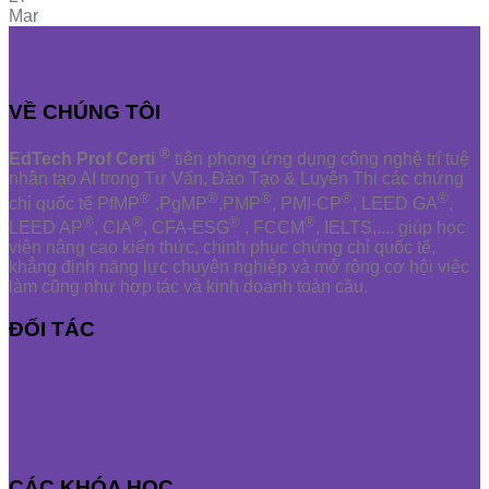
Mar
VỀ CHÚNG TÔI
®
EdTech Prof Certi
tiên phong ứng dụng công nghệ trí tuệ
nhân tạo AI trong Tư Vấn, Đào Tạo & Luyện Thi các chứng
®
®
®
®
®
chỉ quốc tế PfMP
,PgMP
,PMP
, PMI-CP
, LEED GA
,
®
®
®
®
LEED AP
, CIA
, CFA-ESG
, FCCM
, IELTS,.... giúp học
viên nâng cao kiến thức, chinh phục chứng chỉ quốc tế,
khẳng định năng lực chuyên nghiệp và mở rộng cơ hội việc
làm cũng như hợp tác và kinh doanh toàn cầu.
ĐỐI TÁC
CÁC KHÓA HỌC