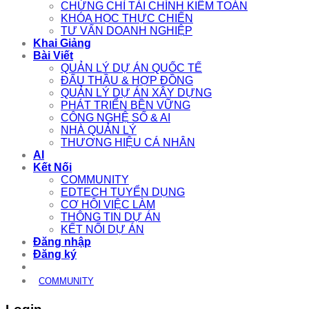
CHỨNG CHỈ TÀI CHÍNH KIỂM TOÁN
KHÓA HỌC THỰC CHIẾN
TƯ VẤN DOANH NGHIỆP
Khai Giảng
Bài Viết
QUẢN LÝ DỰ ÁN QUỐC TẾ
ĐẤU THẦU & HỢP ĐỒNG
QUẢN LÝ DỰ ÁN XÂY DỰNG
PHÁT TRIỂN BỀN VỮNG
CÔNG NGHỆ SỐ & AI
NHÀ QUẢN LÝ
THƯƠNG HIỆU CÁ NHÂN
AI
Kết Nối
COMMUNITY
EDTECH TUYỂN DỤNG
CƠ HỘI VIỆC LÀM
THÔNG TIN DỰ ÁN
KẾT NỐI DỰ ÁN
Đăng nhập
Đăng ký
COMMUNITY