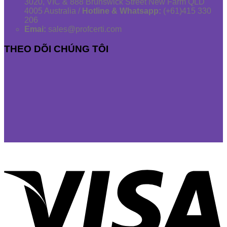
3020, VIC & 888 Brunswick Street New Farm QLD
4005 Australia /
Hotline & Whatsapp:
(+61)415 330
206
Emai:
sales@profcerti.com
THEO DÕI CHÚNG TÔI