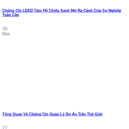
Chứng Chỉ LEED Tấm Hộ Chiếu Xanh Mở Ra Cánh Cửa Sự Nghiệp
Toàn Cầu
30
Mar
Tổng Quan Về Chứng Chỉ Quản Lý Dự Án Trên Thế Giới
27