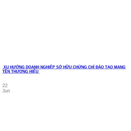
XU HƯỚNG DOANH NGHIỆP SỞ HỮU CHỨNG CHỈ ĐÀO TẠO MANG
TÊN THƯƠNG HIỆU
22
Jun