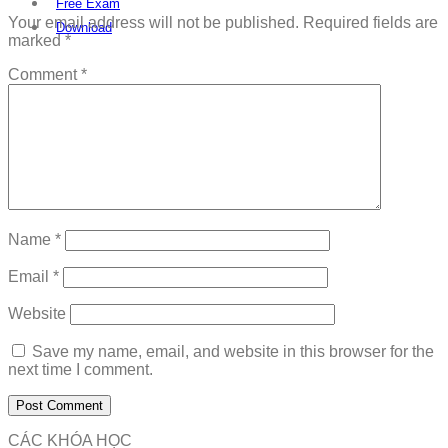
Free Exam
Your email address will not be published.
Required fields are
Download
marked
*
Comment
*
Name
*
Email
*
Website
Save my name, email, and website in this browser for the
next time I comment.
CÁC KHÓA HỌC