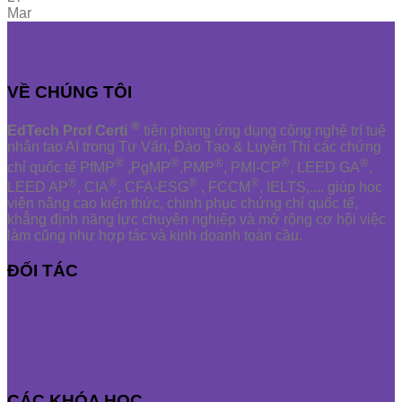
Mar
VỀ CHÚNG TÔI
®
EdTech Prof Certi
tiên phong ứng dụng công nghệ trí tuệ
nhân tạo AI trong Tư Vấn, Đào Tạo & Luyện Thi các chứng
®
®
®
®
®
chỉ quốc tế PfMP
,PgMP
,PMP
, PMI-CP
, LEED GA
,
®
®
®
®
LEED AP
, CIA
, CFA-ESG
, FCCM
, IELTS,.... giúp học
viên nâng cao kiến thức, chinh phục chứng chỉ quốc tế,
khẳng định năng lực chuyên nghiệp và mở rộng cơ hội việc
làm cũng như hợp tác và kinh doanh toàn cầu.
ĐỐI TÁC
CÁC KHÓA HỌC