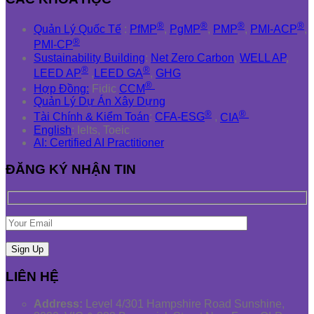
®
®
®
®
Quản Lý Quốc Tế
:
PfMP
,
PgMP
,
PMP
,
PMI-ACP
,
®
PMI-CP
Sustainability Building
:
Net Zero Carbon
,
WELL AP
,
®
®
LEED AP
,
LEED GA
,
GHG
®
Hợp Đồng:
Fidic
CCM
Quản Lý Dự Án Xây Dựng
®
®
Tài Chính & Kiểm Toán
:
CFA-ESG
,
CIA
English
: Ielts, Toeic
AI: Certified AI Practitioner
ĐĂNG KÝ NHẬN TIN
LIÊN HỆ
Address:
Level 4/301 Hampshire Road Sunshine,