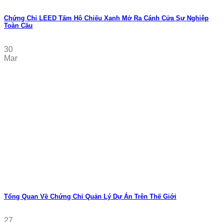
Chứng Chỉ LEED Tấm Hộ Chiếu Xanh Mở Ra Cánh Cửa Sự Nghiệp
Toàn Cầu
30
Mar
Tổng Quan Về Chứng Chỉ Quản Lý Dự Án Trên Thế Giới
27