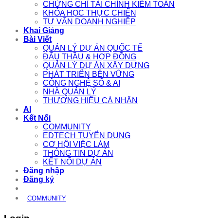
CHỨNG CHỈ TÀI CHÍNH KIỂM TOÁN
KHÓA HỌC THỰC CHIẾN
TƯ VẤN DOANH NGHIỆP
Khai Giảng
Bài Viết
QUẢN LÝ DỰ ÁN QUỐC TẾ
ĐẤU THẦU & HỢP ĐỒNG
QUẢN LÝ DỰ ÁN XÂY DỰNG
PHÁT TRIỂN BỀN VỮNG
CÔNG NGHỆ SỐ & AI
NHÀ QUẢN LÝ
THƯƠNG HIỆU CÁ NHÂN
AI
Kết Nối
COMMUNITY
EDTECH TUYỂN DỤNG
CƠ HỘI VIỆC LÀM
THÔNG TIN DỰ ÁN
KẾT NỐI DỰ ÁN
Đăng nhập
Đăng ký
COMMUNITY