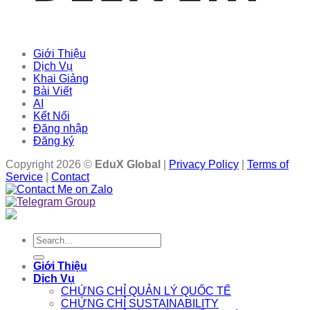
Giới Thiệu
Dịch Vụ
Khai Giảng
Bài Viết
AI
Kết Nối
Đăng nhập
Đăng ký
Copyright 2026 ©
EduX Global
|
Privacy Policy
|
Terms of
Service
|
Contact
Search
for:
Giới Thiệu
Dịch Vụ
CHỨNG CHỈ QUẢN LÝ QUỐC TẾ
CHỨNG CHỈ SUSTAINABILITY