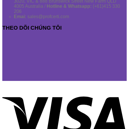
3020, VIC & 888 Brunswick Street New Farm QLD
4005 Australia /
Hotline & Whatsapp:
(+61)415 330
206
Emai:
sales@profcerti.com
THEO DÕI CHÚNG TÔI