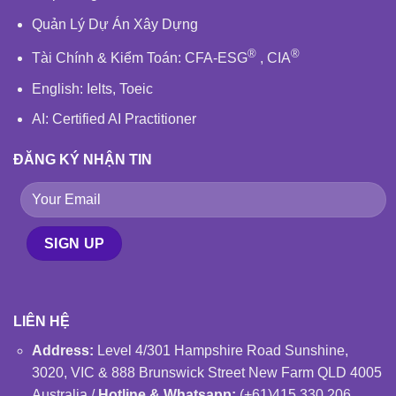
Quản Lý Dự Án Xây Dựng
®
®
Tài Chính & Kiểm Toán
:
CFA-ESG
,
CIA
English
: Ielts, Toeic
AI: Certified AI Practitioner
ĐĂNG KÝ NHẬN TIN
LIÊN HỆ
Address:
Level 4/301 Hampshire Road Sunshine,
3020, VIC & 888 Brunswick Street New Farm QLD 4005
Australia /
Hotline & Whatsapp:
(+61)415 330 206