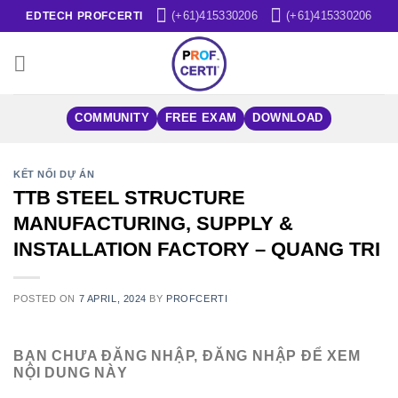
Skip
(+61)415330206
(+61)415330206
EDTECH PROFCERTI
to
content
COMMUNITY
FREE EXAM
DOWNLOAD
KẾT NỐI DỰ ÁN
TTB STEEL STRUCTURE
MANUFACTURING, SUPPLY &
INSTALLATION FACTORY – QUANG TRI
POSTED ON
7 APRIL, 2024
BY
PROFCERTI
BẠN CHƯA ĐĂNG NHẬP, ĐĂNG NHẬP ĐỂ XEM
NỘI DUNG NÀY