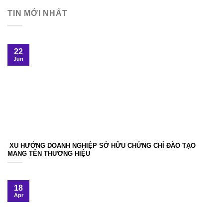
TIN MỚI NHẤT
22
Jun
XU HƯỚNG DOANH NGHIỆP SỞ HỮU CHỨNG CHỈ ĐÀO TẠO
MANG TÊN THƯƠNG HIỆU
18
Apr