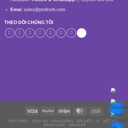
Emai:
sales@profcerti.com
THEO DÕI CHÚNG TÔI
GIỚI THIỆU
DỊCH VỤ
KHAI GIẢNG
BÀI VIẾT
AI
KẾT NỐI
ĐĂNG NHẬP
ĐĂNG KÝ