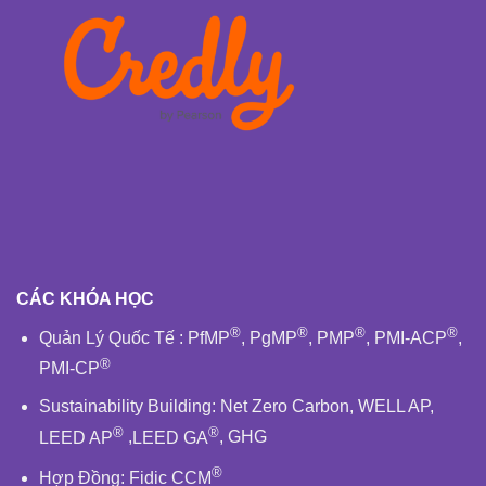
CÁC KHÓA HỌC
®
®
®
®
Quản Lý Quốc Tế
:
PfMP
,
PgMP
,
PMP
,
PMI-ACP
,
®
PMI-CP
Sustainability Building
:
Net Zero Carbon
,
WELL AP
,
®
®
LEED AP
,
LEED GA
,
GHG
®
Hợp Đồng:
Fidic
CCM