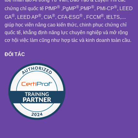
®
®
®
®
chứng chỉ quốc tế PfMP
,PgMP
,PMP
, PMI-CP
, LEED
®
®
®
®
®
GA
, LEED AP
, CIA
, CFA-ESG
, FCCM
, IELTS,....
giúp học viên nâng cao kiến thức, chinh phục chứng chỉ
quốc tế, khẳng định năng lực chuyên nghiệp và mở rộng
cơ hội việc làm cũng như hợp tác và kinh doanh toàn cầu.
ĐỐI TÁC