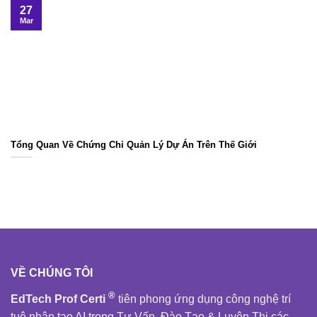
27
Mar
Tổng Quan Về Chứng Chỉ Quản Lý Dự Án Trên Thế Giới
VỀ CHÚNG TÔI
®
EdTech Prof Certi
tiên phong ứng dụng công nghệ trí
tuệ nhân tạo AI trong Tư Vấn, Đào Tạo & Luyện Thi các