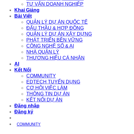
TƯ VẤN DOANH NGHIỆP
Khai Giảng
Bài Viết
QUẢN LÝ DỰ ÁN QUỐC TẾ
ĐẤU THẦU & HỢP ĐỒNG
QUẢN LÝ DỰ ÁN XÂY DỰNG
PHÁT TRIỂN BỀN VỮNG
CÔNG NGHỆ SỐ & AI
NHÀ QUẢN LÝ
THƯƠNG HIỆU CÁ NHÂN
AI
Kết Nối
COMMUNITY
EDTECH TUYỂN DỤNG
CƠ HỘI VIỆC LÀM
THÔNG TIN DỰ ÁN
KẾT NỐI DỰ ÁN
Đăng nhập
Đăng ký
COMMUNITY