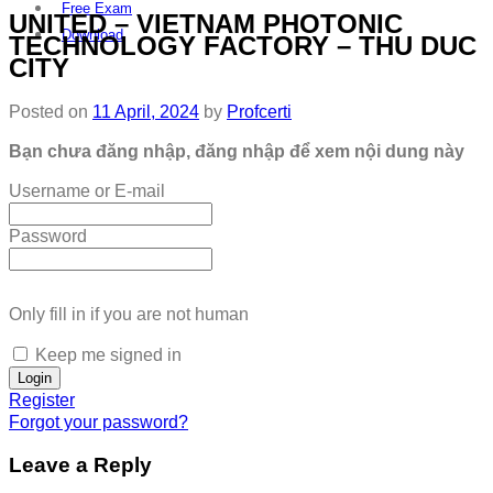
Free Exam
UNITED – VIETNAM PHOTONIC
Download
TECHNOLOGY FACTORY – THU DUC
CITY
Posted on
11 April, 2024
by
Profcerti
Bạn chưa đăng nhập, đăng nhập để xem nội dung này
Username or E-mail
Password
Only fill in if you are not human
Keep me signed in
Register
Forgot your password?
Leave a Reply