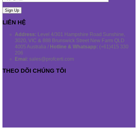
LIÊN HỆ
Address:
Level 4/301 Hampshire Road Sunshine,
3020, VIC & 888 Brunswick Street New Farm QLD
4005 Australia /
Hotline & Whatsapp:
(+61)415 330
206
Emai:
sales@profcerti.com
THEO DÕI CHÚNG TÔI