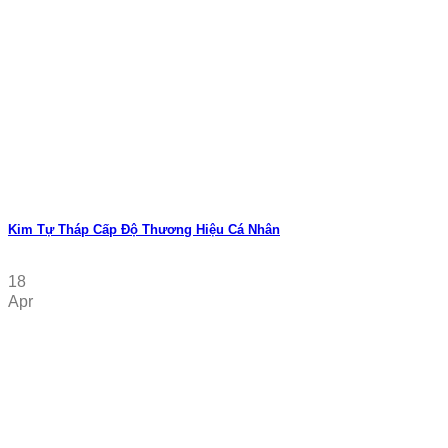
Kim Tự Tháp Cấp Độ Thương Hiệu Cá Nhân
18
Apr