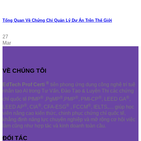
Tổng Quan Về Chứng Chỉ Quản Lý Dự Án Trên Thế Giới
27
Mar
VỀ CHÚNG TÔI
®
EdTech Prof Certi
tiên phong ứng dụng công nghệ trí tuệ
nhân tạo AI trong Tư Vấn, Đào Tạo & Luyện Thi các chứng
®
®
®
®
®
chỉ quốc tế PfMP
,PgMP
,PMP
, PMI-CP
, LEED GA
,
®
®
®
®
LEED AP
, CIA
, CFA-ESG
, FCCM
, IELTS,.... giúp học
viên nâng cao kiến thức, chinh phục chứng chỉ quốc tế,
khẳng định năng lực chuyên nghiệp và mở rộng cơ hội việc
làm cũng như hợp tác và kinh doanh toàn cầu.
ĐỐI TÁC