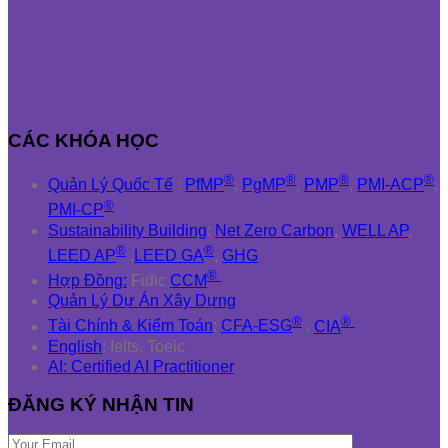
CÁC KHÓA HỌC
®
®
®
®
Quản Lý Quốc Tế
:
PfMP
,
PgMP
,
PMP
,
PMI-ACP
,
®
PMI-CP
Sustainability Building
:
Net Zero Carbon
,
WELL AP
,
®
®
LEED AP
,
LEED GA
,
GHG
®
Hợp Đồng:
Fidic
CCM
Quản Lý Dự Án Xây Dựng
®
®
Tài Chính & Kiểm Toán
:
CFA-ESG
,
CIA
English
: Ielts, Toeic
AI: Certified AI Practitioner
ĐĂNG KÝ NHẬN TIN