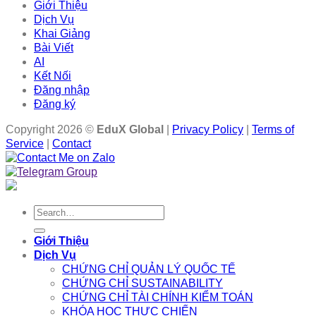
Giới Thiệu
Dịch Vụ
Khai Giảng
Bài Viết
AI
Kết Nối
Đăng nhập
Đăng ký
Copyright 2026 ©
EduX Global
|
Privacy Policy
|
Terms of
Service
|
Contact
Search
for:
Giới Thiệu
Dịch Vụ
CHỨNG CHỈ QUẢN LÝ QUỐC TẾ
CHỨNG CHỈ SUSTAINABILITY
CHỨNG CHỈ TÀI CHÍNH KIỂM TOÁN
KHÓA HỌC THỰC CHIẾN