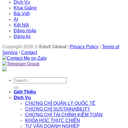
Dịch Vụ
Khai Giảng
Bài Viết
AI
Kết Nối
Đăng nhập
Đăng ký
Copyright 2026 ©
EduX Global
|
Privacy Policy
|
Terms of
Service
|
Contact
Search
for:
Giới Thiệu
Dịch Vụ
CHỨNG CHỈ QUẢN LÝ QUỐC TẾ
CHỨNG CHỈ SUSTAINABILITY
CHỨNG CHỈ TÀI CHÍNH KIỂM TOÁN
KHÓA HỌC THỰC CHIẾN
TƯ VẤN DOANH NGHIỆP