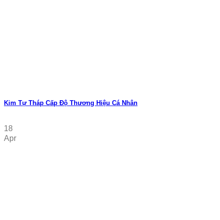
Kim Tự Tháp Cấp Độ Thương Hiệu Cá Nhân
18
Apr