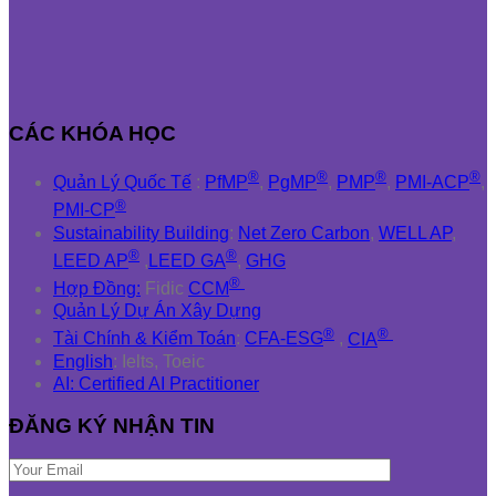
CÁC KHÓA HỌC
®
®
®
®
Quản Lý Quốc Tế
:
PfMP
,
PgMP
,
PMP
,
PMI-ACP
,
®
PMI-CP
Sustainability Building
:
Net Zero Carbon
,
WELL AP
,
®
®
LEED AP
,
LEED GA
,
GHG
®
Hợp Đồng:
Fidic
CCM
Quản Lý Dự Án Xây Dựng
®
®
Tài Chính & Kiểm Toán
:
CFA-ESG
,
CIA
English
: Ielts, Toeic
AI: Certified AI Practitioner
ĐĂNG KÝ NHẬN TIN