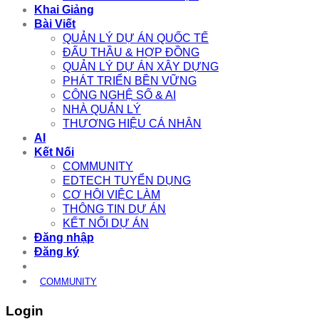
Khai Giảng
Bài Viết
QUẢN LÝ DỰ ÁN QUỐC TẾ
ĐẤU THẦU & HỢP ĐỒNG
QUẢN LÝ DỰ ÁN XÂY DỰNG
PHÁT TRIỂN BỀN VỮNG
CÔNG NGHỆ SỐ & AI
NHÀ QUẢN LÝ
THƯƠNG HIỆU CÁ NHÂN
AI
Kết Nối
COMMUNITY
EDTECH TUYỂN DỤNG
CƠ HỘI VIỆC LÀM
THÔNG TIN DỰ ÁN
KẾT NỐI DỰ ÁN
Đăng nhập
Đăng ký
COMMUNITY
Login