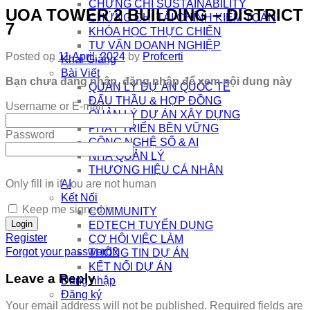
CHỨNG CHỈ SUSTAINABILITY
UOA TOWER 2 BUILDING – DISTRICT
CHỨNG CHỈ TÀI CHÍNH KIỂM TOÁN
7
KHÓA HỌC THỰC CHIẾN
TƯ VẤN DOANH NGHIỆP
Posted on
11 April, 2024
by
Profcerti
Khai Giảng
Bài Viết
Bạn chưa đăng nhập, đăng nhập để xem nội dung này
QUẢN LÝ DỰ ÁN QUỐC TẾ
ĐẤU THẦU & HỢP ĐỒNG
Username or E-mail
QUẢN LÝ DỰ ÁN XÂY DỰNG
PHÁT TRIỂN BỀN VỮNG
Password
CÔNG NGHỆ SỐ & AI
NHÀ QUẢN LÝ
THƯƠNG HIỆU CÁ NHÂN
Only fill in if you are not human
AI
Kết Nối
Keep me signed in
COMMUNITY
EDTECH TUYỂN DỤNG
Register
CƠ HỘI VIỆC LÀM
Forgot your password?
THÔNG TIN DỰ ÁN
KẾT NỐI DỰ ÁN
Leave a Reply
Đăng nhập
Đăng ký
Your email address will not be published.
Required fields are