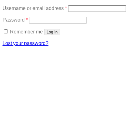
Required
Username or email address
*
Required
Password
*
Remember me
Log in
Lost your password?