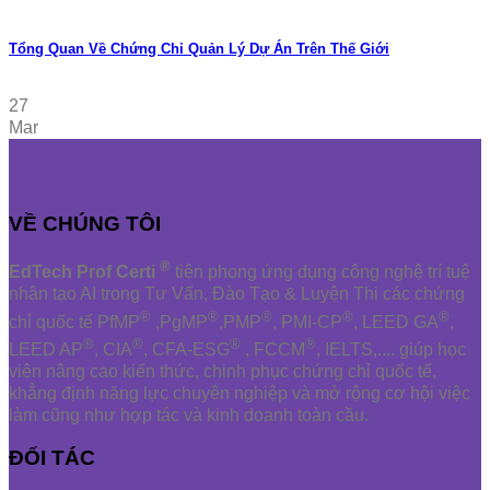
Tổng Quan Về Chứng Chỉ Quản Lý Dự Án Trên Thế Giới
27
Mar
VỀ CHÚNG TÔI
®
EdTech Prof Certi
tiên phong ứng dụng công nghệ trí tuệ
nhân tạo AI trong Tư Vấn, Đào Tạo & Luyện Thi các chứng
®
®
®
®
®
chỉ quốc tế PfMP
,PgMP
,PMP
, PMI-CP
, LEED GA
,
®
®
®
®
LEED AP
, CIA
, CFA-ESG
, FCCM
, IELTS,.... giúp học
viên nâng cao kiến thức, chinh phục chứng chỉ quốc tế,
khẳng định năng lực chuyên nghiệp và mở rộng cơ hội việc
làm cũng như hợp tác và kinh doanh toàn cầu.
ĐỐI TÁC