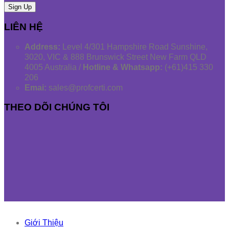
LIÊN HỆ
Address:
Level 4/301 Hampshire Road Sunshine,
3020, VIC & 888 Brunswick Street New Farm QLD
4005 Australia /
Hotline & Whatsapp:
(+61)415 330
206
Emai:
sales@profcerti.com
THEO DÕI CHÚNG TÔI
Giới Thiệu