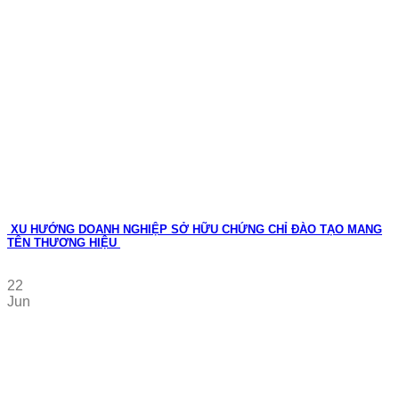
XU HƯỚNG DOANH NGHIỆP SỞ HỮU CHỨNG CHỈ ĐÀO TẠO MANG
TÊN THƯƠNG HIỆU
22
Jun