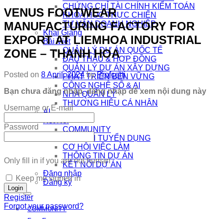
CHỨNG CHỈ TÀI CHÍNH KIỂM TOÁN
VENUS FOOTWEAR
KHÓA HỌC THỰC CHIẾN
MANUFACTURING FACTORY FOR
TƯ VẤN DOANH NGHIỆP
Khai Giảng
EXPORT AT LIEMHOA INDUSTRIAL
Bài Viết
QUẢN LÝ DỰ ÁN QUỐC TẾ
ZONE – THANH HOA
ĐẤU THẦU & HỢP ĐỒNG
QUẢN LÝ DỰ ÁN XÂY DỰNG
Posted on
8 April, 2024
by
Profcerti
PHÁT TRIỂN BỀN VỮNG
CÔNG NGHỆ SỐ & AI
Bạn chưa đăng nhập, đăng nhập để xem nội dung này
NHÀ QUẢN LÝ
THƯƠNG HIỆU CÁ NHÂN
Username or E-mail
AI
Kết Nối
Password
COMMUNITY
EDTECH TUYỂN DỤNG
CƠ HỘI VIỆC LÀM
THÔNG TIN DỰ ÁN
Only fill in if you are not human
KẾT NỐI DỰ ÁN
Đăng nhập
Keep me signed in
Đăng ký
Register
Forgot your password?
COMMUNITY