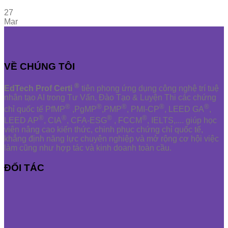
27
Mar
VỀ CHÚNG TÔI
®
EdTech Prof Certi
tiên phong ứng dụng công nghệ trí tuệ
nhân tạo AI trong Tư Vấn, Đào Tạo & Luyện Thi các chứng
®
®
®
®
®
chỉ quốc tế PfMP
,PgMP
,PMP
, PMI-CP
, LEED GA
,
®
®
®
®
LEED AP
, CIA
, CFA-ESG
, FCCM
, IELTS,.... giúp học
viên nâng cao kiến thức, chinh phục chứng chỉ quốc tế,
khẳng định năng lực chuyên nghiệp và mở rộng cơ hội việc
làm cũng như hợp tác và kinh doanh toàn cầu.
ĐỐI TÁC