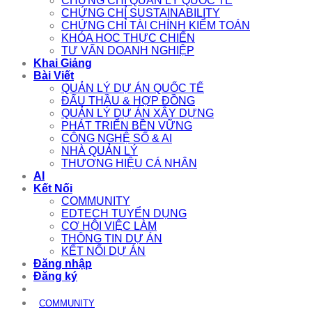
CHỨNG CHỈ QUẢN LÝ QUỐC TẾ
CHỨNG CHỈ SUSTAINABILITY
CHỨNG CHỈ TÀI CHÍNH KIỂM TOÁN
KHÓA HỌC THỰC CHIẾN
TƯ VẤN DOANH NGHIỆP
Khai Giảng
Bài Viết
QUẢN LÝ DỰ ÁN QUỐC TẾ
ĐẤU THẦU & HỢP ĐỒNG
QUẢN LÝ DỰ ÁN XÂY DỰNG
PHÁT TRIỂN BỀN VỮNG
CÔNG NGHỆ SỐ & AI
NHÀ QUẢN LÝ
THƯƠNG HIỆU CÁ NHÂN
AI
Kết Nối
COMMUNITY
EDTECH TUYỂN DỤNG
CƠ HỘI VIỆC LÀM
THÔNG TIN DỰ ÁN
KẾT NỐI DỰ ÁN
Đăng nhập
Đăng ký
COMMUNITY