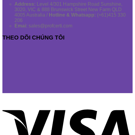
Address:
Level 4/301 Hampshire Road Sunshine,
3020, VIC & 888 Brunswick Street New Farm QLD
4005 Australia /
Hotline & Whatsapp:
(+61)415 330
206
Emai:
sales@profcerti.com
THEO DÕI CHÚNG TÔI