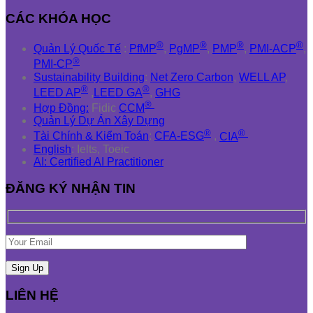
CÁC KHÓA HỌC
®
®
®
®
Quản Lý Quốc Tế
:
PfMP
,
PgMP
,
PMP
,
PMI-ACP
,
®
PMI-CP
Sustainability Building
:
Net Zero Carbon
,
WELL AP
,
®
®
LEED AP
,
LEED GA
,
GHG
®
Hợp Đồng:
Fidic
CCM
Quản Lý Dự Án Xây Dựng
®
®
Tài Chính & Kiểm Toán
:
CFA-ESG
,
CIA
English
: Ielts, Toeic
AI: Certified AI Practitioner
ĐĂNG KÝ NHẬN TIN
LIÊN HỆ