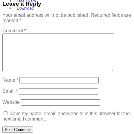
Free Exam
Leave a Reply
Download
Your email address will not be published.
Required fields are
marked
*
Comment
*
Name
*
Email
*
Website
Save my name, email, and website in this browser for the
next time I comment.