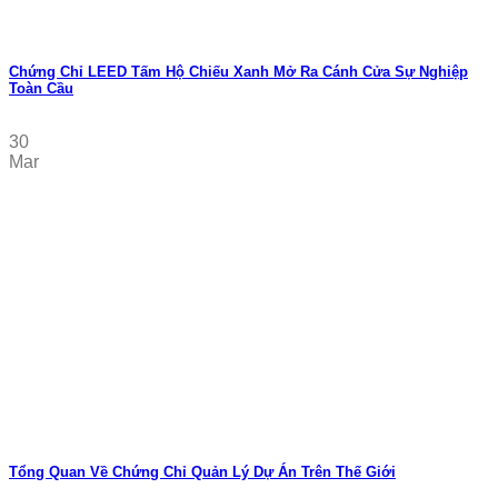
Chứng Chỉ LEED Tấm Hộ Chiếu Xanh Mở Ra Cánh Cửa Sự Nghiệp
Toàn Cầu
30
Mar
Tổng Quan Về Chứng Chỉ Quản Lý Dự Án Trên Thế Giới