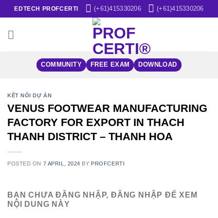
Skip
(+61)415330206
(+61)415330206
EDTECH PROFCERTI
to
content
COMMUNITY
FREE EXAM
DOWNLOAD
KẾT NỐI DỰ ÁN
VENUS FOOTWEAR MANUFACTURING
FACTORY FOR EXPORT IN THACH
THANH DISTRICT – THANH HOA
POSTED ON
7 APRIL, 2024
BY
PROFCERTI
BẠN CHƯA ĐĂNG NHẬP, ĐĂNG NHẬP ĐỂ XEM
NỘI DUNG NÀY