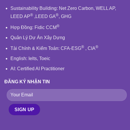
Sustainability Building
:
Net Zero Carbon
,
WELL AP
,
®
®
LEED AP
,
LEED GA
,
GHG
®
Hợp Đồng:
Fidic
CCM
Quản Lý Dự Án Xây Dựng
®
®
Tài Chính & Kiểm Toán
:
CFA-ESG
,
CIA
English
: Ielts, Toeic
AI: Certified AI Practitioner
ĐĂNG KÝ NHẬN TIN