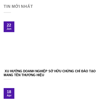
TIN MỚI NHẤT
22
Jun
XU HƯỚNG DOANH NGHIỆP SỞ HỮU CHỨNG CHỈ ĐÀO TẠO
MANG TÊN THƯƠNG HIỆU
18
Apr