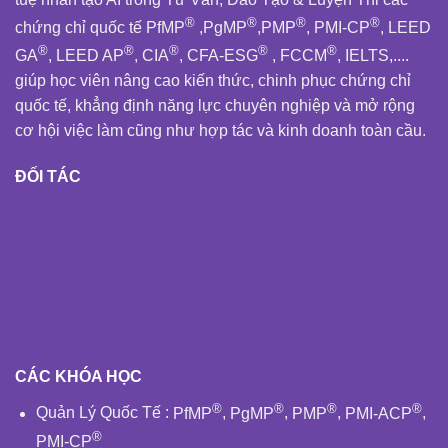
®
®
®
®
chứng chỉ quốc tế PfMP
,PgMP
,PMP
, PMI-CP
, LEED
®
®
®
®
®
GA
, LEED AP
, CIA
, CFA-ESG
, FCCM
, IELTS,....
giúp học viên nâng cao kiến thức, chinh phục chứng chỉ
quốc tế, khẳng định năng lực chuyên nghiệp và mở rộng
cơ hội việc làm cũng như hợp tác và kinh doanh toàn cầu.
ĐỐI TÁC
CÁC KHÓA HỌC
®
®
®
®
Quản Lý Quốc Tế
:
PfMP
,
PgMP
,
PMP
,
PMI-ACP
,
®
PMI-CP