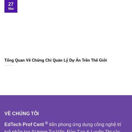
27
Mar
Tổng Quan Về Chứng Chỉ Quản Lý Dự Án Trên Thế Giới
VỀ CHÚNG TÔI
®
EdTech Prof Certi
tiên phong ứng dụng công nghệ trí
tuệ nhân tạo AI trong Tư Vấn, Đào Tạo & Luyện Thi các