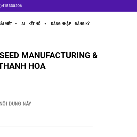
1)415330206
BÀI VIẾT
AI
KẾT NỐI
ĐĂNG NHẬP
ĐĂNG KÝ
 SEED MANUFACTURING &
 THANH HOA
NỘI DUNG NÀY