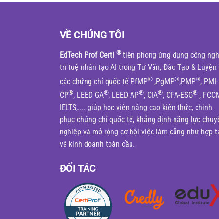
VỀ CHÚNG TÔI
®
EdTech Prof Certi
tiên phong ứng dụng công ng
trí tuệ nhân tạo AI trong Tư Vấn, Đào Tạo & Luyện 
®
®
®
các chứng chỉ quốc tế PfMP
,PgMP
,PMP
, PMI-
®
®
®
®
®
CP
, LEED GA
, LEED AP
, CIA
, CFA-ESG
, FCC
IELTS,.... giúp học viên nâng cao kiến thức, chinh
phục chứng chỉ quốc tế, khẳng định năng lực chuy
nghiệp và mở rộng cơ hội việc làm cũng như hợp t
và kinh doanh toàn cầu.
ĐỐI TÁC