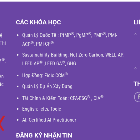
CÁC KHÓA HỌC
LI
®
®
®
hệ
Quản Lý Quốc Tế
:
PfMP
,
PgMP
,
PMP
,
PMI-
Thi
®
®
ACP
,
PMI-CP
Sustainability Building
:
Net Zero Carbon
,
WELL AP
,
®
M
,
®
®
LEED AP
,
LEED GA
,
GHG
®
Hợp Đồng:
Fidic
CCM
ên
T
ác
Quản Lý Dự Án Xây Dựng
®
®
Tài Chính & Kiểm Toán
:
CFA-ESG
,
CIA
English
: Ielts, Toeic
AI: Certified AI Practitioner
ĐĂNG KÝ NHẬN TIN