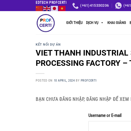
Skip
EDTECH PROFCERTI
(+61)415330206
(+6
to
content
GIỚI THIỆU
DỊCH VỤ
KHAI GIẢNG
KẾT NỐI DỰ ÁN
VIET THANH INDUSTRIAL
PROCESSING FACTORY –
POSTED ON
10 APRIL, 2024
BY
PROFCERTI
BẠN CHƯA ĐĂNG NHẬP, ĐĂNG NHẬP ĐỂ XEM 
Username or E-mail