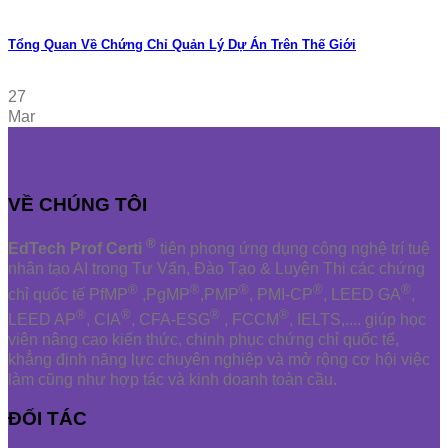
Tổng Quan Về Chứng Chỉ Quản Lý Dự Án Trên Thế Giới
27
Mar
VỀ CHÚNG TÔI
®
EdTech Prof Certi
tiên phong ứng dụng công nghệ trí tuệ
nhân tạo AI trong Tư Vấn, Đào Tạo & Luyện Thi các chứng
®
®
®
®
®
chỉ quốc tế PfMP
,PgMP
,PMP
, PMI-CP
, LEED GA
,
®
®
®
®
LEED AP
, CIA
, CFA-ESG
, FCCM
, IELTS,.... giúp học
viên nâng cao kiến thức, chinh phục chứng chỉ quốc tế,
khẳng định năng lực chuyên nghiệp và mở rộng cơ hội việc
làm cũng như hợp tác và kinh doanh toàn cầu.
ĐỐI TÁC