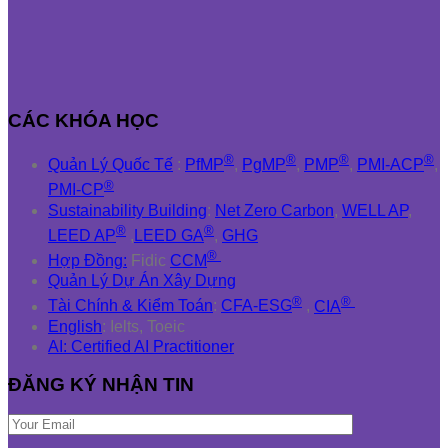
CÁC KHÓA HỌC
®
®
®
®
Quản Lý Quốc Tế
:
PfMP
,
PgMP
,
PMP
,
PMI-ACP
,
®
PMI-CP
Sustainability Building
:
Net Zero Carbon
,
WELL AP
,
®
®
LEED AP
,
LEED GA
,
GHG
®
Hợp Đồng:
Fidic
CCM
Quản Lý Dự Án Xây Dựng
®
®
Tài Chính & Kiểm Toán
:
CFA-ESG
,
CIA
English
: Ielts, Toeic
AI: Certified AI Practitioner
ĐĂNG KÝ NHẬN TIN