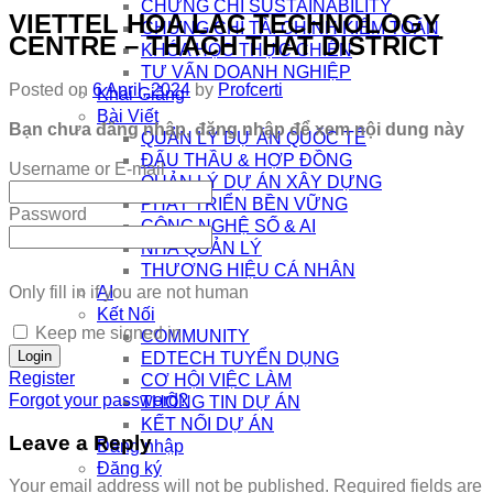
CHỨNG CHỈ SUSTAINABILITY
VIETTEL HOA LAC TECHNOLOGY
CHỨNG CHỈ TÀI CHÍNH KIỂM TOÁN
CENTRE – THACH THAT DISTRICT
KHÓA HỌC THỰC CHIẾN
TƯ VẤN DOANH NGHIỆP
Posted on
6 April, 2024
by
Profcerti
Khai Giảng
Bài Viết
Bạn chưa đăng nhập, đăng nhập để xem nội dung này
QUẢN LÝ DỰ ÁN QUỐC TẾ
ĐẤU THẦU & HỢP ĐỒNG
Username or E-mail
QUẢN LÝ DỰ ÁN XÂY DỰNG
PHÁT TRIỂN BỀN VỮNG
Password
CÔNG NGHỆ SỐ & AI
NHÀ QUẢN LÝ
THƯƠNG HIỆU CÁ NHÂN
Only fill in if you are not human
AI
Kết Nối
Keep me signed in
COMMUNITY
EDTECH TUYỂN DỤNG
Register
CƠ HỘI VIỆC LÀM
Forgot your password?
THÔNG TIN DỰ ÁN
KẾT NỐI DỰ ÁN
Leave a Reply
Đăng nhập
Đăng ký
Your email address will not be published.
Required fields are