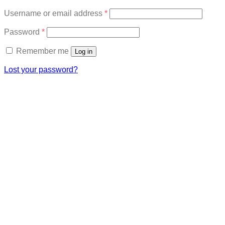
Required
Username or email address
*
Required
Password
*
Remember me
Log in
Lost your password?