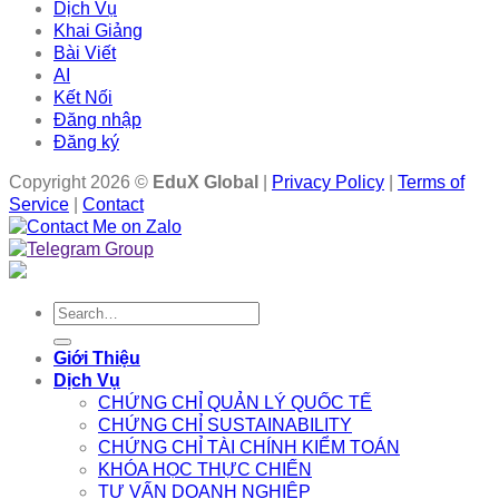
Dịch Vụ
Khai Giảng
Bài Viết
AI
Kết Nối
Đăng nhập
Đăng ký
Copyright 2026 ©
EduX Global
|
Privacy Policy
|
Terms of
Service
|
Contact
Search
for:
Giới Thiệu
Dịch Vụ
CHỨNG CHỈ QUẢN LÝ QUỐC TẾ
CHỨNG CHỈ SUSTAINABILITY
CHỨNG CHỈ TÀI CHÍNH KIỂM TOÁN
KHÓA HỌC THỰC CHIẾN
TƯ VẤN DOANH NGHIỆP