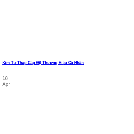
Kim Tự Tháp Cấp Độ Thương Hiệu Cá Nhân
18
Apr