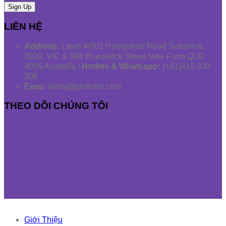
LIÊN HỆ
Address:
Level 4/301 Hampshire Road Sunshine,
3020, VIC & 888 Brunswick Street New Farm QLD
4005 Australia /
Hotline & Whatsapp:
(+61)415 330
206
Emai:
sales@profcerti.com
THEO DÕI CHÚNG TÔI
Giới Thiệu