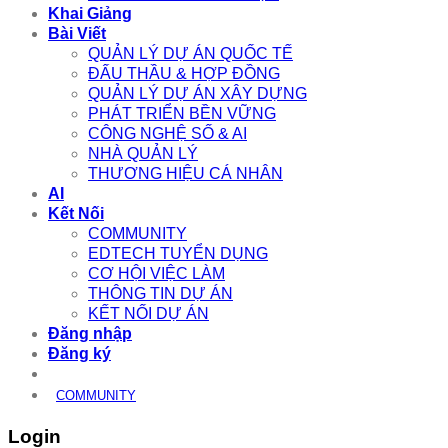
Khai Giảng
Bài Viết
QUẢN LÝ DỰ ÁN QUỐC TẾ
ĐẤU THẦU & HỢP ĐỒNG
QUẢN LÝ DỰ ÁN XÂY DỰNG
PHÁT TRIỂN BỀN VỮNG
CÔNG NGHỆ SỐ & AI
NHÀ QUẢN LÝ
THƯƠNG HIỆU CÁ NHÂN
AI
Kết Nối
COMMUNITY
EDTECH TUYỂN DỤNG
CƠ HỘI VIỆC LÀM
THÔNG TIN DỰ ÁN
KẾT NỐI DỰ ÁN
Đăng nhập
Đăng ký
COMMUNITY
Login