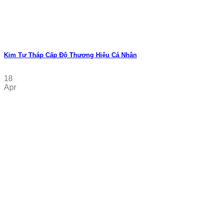
Kim Tự Tháp Cấp Độ Thương Hiệu Cá Nhân
18
Apr