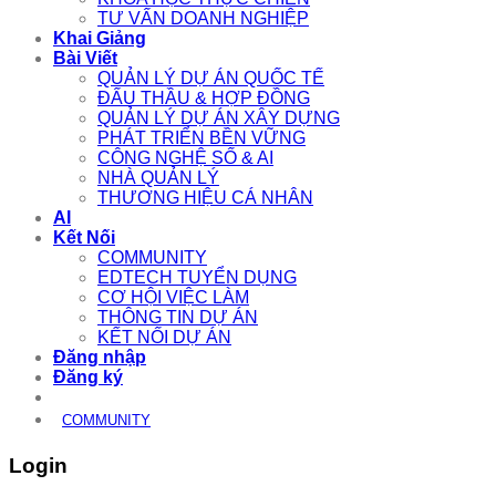
TƯ VẤN DOANH NGHIỆP
Khai Giảng
Bài Viết
QUẢN LÝ DỰ ÁN QUỐC TẾ
ĐẤU THẦU & HỢP ĐỒNG
QUẢN LÝ DỰ ÁN XÂY DỰNG
PHÁT TRIỂN BỀN VỮNG
CÔNG NGHỆ SỐ & AI
NHÀ QUẢN LÝ
THƯƠNG HIỆU CÁ NHÂN
AI
Kết Nối
COMMUNITY
EDTECH TUYỂN DỤNG
CƠ HỘI VIỆC LÀM
THÔNG TIN DỰ ÁN
KẾT NỐI DỰ ÁN
Đăng nhập
Đăng ký
COMMUNITY
Login