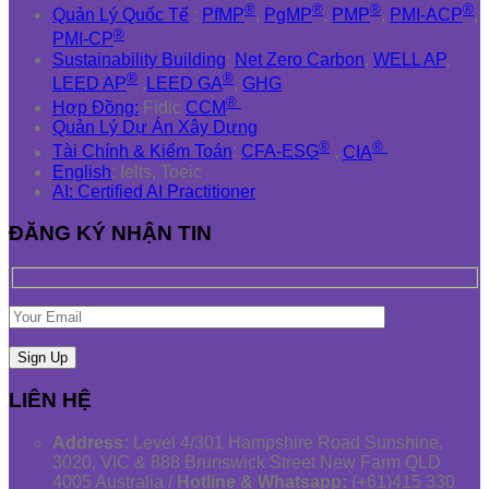
®
®
®
®
Quản Lý Quốc Tế
:
PfMP
,
PgMP
,
PMP
,
PMI-ACP
,
®
PMI-CP
Sustainability Building
:
Net Zero Carbon
,
WELL AP
,
®
®
LEED AP
,
LEED GA
,
GHG
®
Hợp Đồng:
Fidic
CCM
Quản Lý Dự Án Xây Dựng
®
®
Tài Chính & Kiểm Toán
:
CFA-ESG
,
CIA
English
: Ielts, Toeic
AI: Certified AI Practitioner
ĐĂNG KÝ NHẬN TIN
LIÊN HỆ
Address:
Level 4/301 Hampshire Road Sunshine,
3020, VIC & 888 Brunswick Street New Farm QLD
4005 Australia /
Hotline & Whatsapp:
(+61)415 330