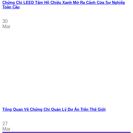
Chứng Chỉ LEED Tấm Hộ Chiếu Xanh Mở Ra Cánh Cửa Sự Nghiệp
Toàn Cầu
30
Mar
Tổng Quan Về Chứng Chỉ Quản Lý Dự Án Trên Thế Giới
27
Mar