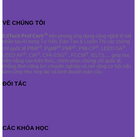
VỀ CHÚNG TÔI
®
EdTech Prof Certi
tiên phong ứng dụng công nghệ trí tuệ
nhân tạo AI trong Tư Vấn, Đào Tạo & Luyện Thi các chứng
®
®
®
®
®
chỉ quốc tế PfMP
,PgMP
,PMP
, PMI-CP
, LEED GA
,
®
®
®
®
LEED AP
, CIA
, CFA-ESG
, FCCM
, IELTS,.... giúp học
viên nâng cao kiến thức, chinh phục chứng chỉ quốc tế,
khẳng định năng lực chuyên nghiệp và mở rộng cơ hội việc
làm cũng như hợp tác và kinh doanh toàn cầu.
ĐỐI TÁC
CÁC KHÓA HỌC