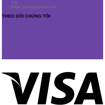
206
Emai:
sales@profcerti.com
THEO DÕI CHÚNG TÔI