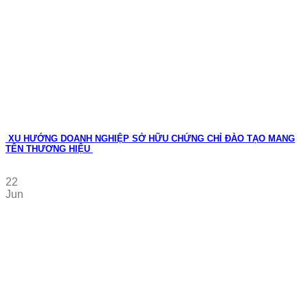
XU HƯỚNG DOANH NGHIỆP SỞ HỮU CHỨNG CHỈ ĐÀO TẠO MANG
TÊN THƯƠNG HIỆU
22
Jun