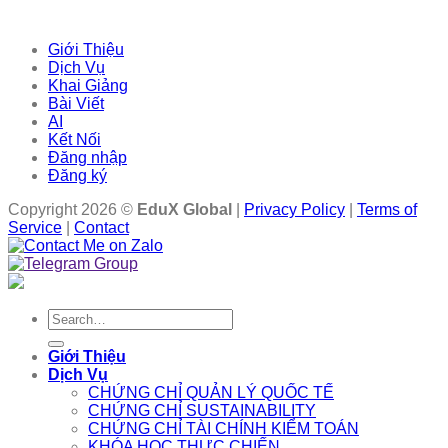
Giới Thiệu
Dịch Vụ
Khai Giảng
Bài Viết
AI
Kết Nối
Đăng nhập
Đăng ký
Copyright 2026 ©
EduX Global
|
Privacy Policy
|
Terms of
Service
|
Contact
Search
for:
Giới Thiệu
Dịch Vụ
CHỨNG CHỈ QUẢN LÝ QUỐC TẾ
CHỨNG CHỈ SUSTAINABILITY
CHỨNG CHỈ TÀI CHÍNH KIỂM TOÁN
KHÓA HỌC THỰC CHIẾN