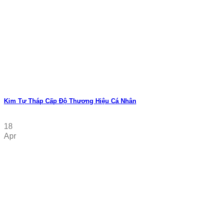
Kim Tự Tháp Cấp Độ Thương Hiệu Cá Nhân
18
Apr