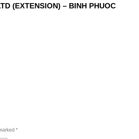
D (EXTENSION) – BINH PHUOC
 marked
*