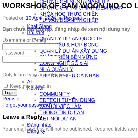
CHỨNG CHỈ SUSTAINABILITY
WORKSHOP OF SAM WOON IND CO LT
CHỨNG CHỈ TÀI CHÍNH KIỂM TOÁN
KHÓA HỌC THỰC CHIẾN
Posted on
10 April, 2024
by
Profcerti
TƯ VẤN DOANH NGHIỆP
Khai Giảng
Bạn chưa đăng nhập, đăng nhập để xem nội dung này
Bài Viết
QUẢN LÝ DỰ ÁN QUỐC TẾ
Username or E-mail
ĐẤU THẦU & HỢP ĐỒNG
QUẢN LÝ DỰ ÁN XÂY DỰNG
Password
PHÁT TRIỂN BỀN VỮNG
CÔNG NGHỆ SỐ & AI
NHÀ QUẢN LÝ
Only fill in if you are not human
THƯƠNG HIỆU CÁ NHÂN
AI
Keep me signed in
Kết Nối
COMMUNITY
Register
EDTECH TUYỂN DỤNG
Forgot your password?
CƠ HỘI VIỆC LÀM
THÔNG TIN DỰ ÁN
Leave a Reply
KẾT NỐI DỰ ÁN
Đăng nhập
Your email address will not be published.
Required fields are
Đăng ký