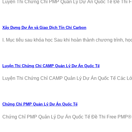
Luyện Thi Chứng Chỉ PMP Quản Lý Dự Án Quốc Tế Đề Thi Fr
Xây Dựng Dự Án và Giao Dịch Tín Chỉ Carbon
I. Mục tiêu sau khóa học Sau khi hoàn thành chương trình, học v
Luyện Thi Chứng Chỉ CAMP Quản Lý Dự Án Quốc Tế
Luyện Thi Chứng Chỉ CAMP Quản Lý Dự Án Quốc Tế Các Lớp T
Chứng Chỉ PMP Quản Lý Dự Án Quốc Tế
Chứng Chỉ PMP Quản Lý Dự Án Quốc Tế Đề Thi Free PMP® Ex