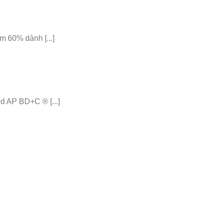
 60% dành [...]
 AP BD+C ® [...]