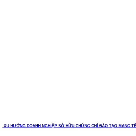
XU HƯỚNG DOANH NGHIỆP SỞ HỮU CHỨNG CHỈ ĐÀO TẠO MANG T