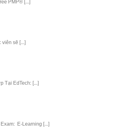
ee PMP® [...]
iên sẽ [...]
ại EdTech: [...]
am: E-Learning [...]