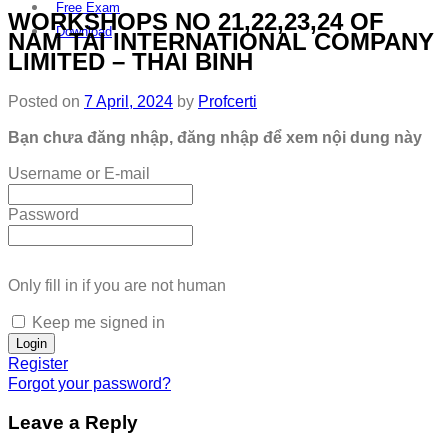
Free Exam
WORKSHOPS NO 21,22,23,24 OF
Download
NAM TAI INTERNATIONAL COMPANY
LIMITED – THAI BINH
Posted on
7 April, 2024
by
Profcerti
Bạn chưa đăng nhập, đăng nhập để xem nội dung này
Username or E-mail
Password
Only fill in if you are not human
Keep me signed in
Register
Forgot your password?
Leave a Reply