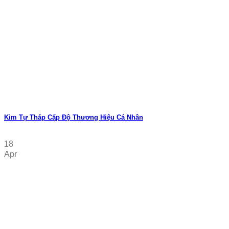
Kim Tự Tháp Cấp Độ Thương Hiệu Cá Nhân
18
Apr