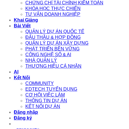
CHỨNG CHỈ TÀI CHÍNH KIỂM TOÁN
KHÓA HỌC THỰC CHIẾN
TƯ VẤN DOANH NGHIỆP
Khai Giảng
Bài Viết
QUẢN LÝ DỰ ÁN QUỐC TẾ
ĐẤU THẦU & HỢP ĐỒNG
QUẢN LÝ DỰ ÁN XÂY DỰNG
PHÁT TRIỂN BỀN VỮNG
CÔNG NGHỆ SỐ & AI
NHÀ QUẢN LÝ
THƯƠNG HIỆU CÁ NHÂN
AI
Kết Nối
COMMUNITY
EDTECH TUYỂN DỤNG
CƠ HỘI VIỆC LÀM
THÔNG TIN DỰ ÁN
KẾT NỐI DỰ ÁN
Đăng nhập
Đăng ký