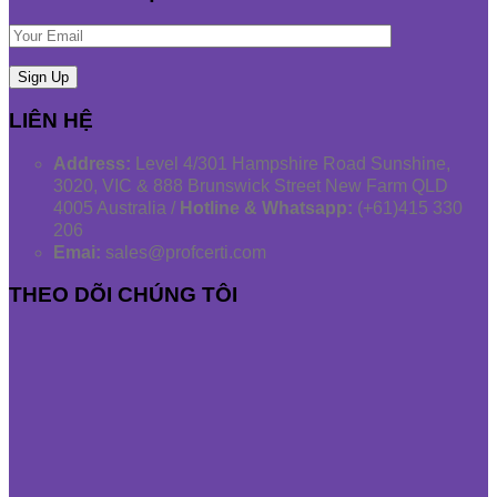
LIÊN HỆ
Address:
Level 4/301 Hampshire Road Sunshine,
3020, VIC & 888 Brunswick Street New Farm QLD
4005 Australia /
Hotline & Whatsapp:
(+61)415 330
206
Emai:
sales@profcerti.com
THEO DÕI CHÚNG TÔI