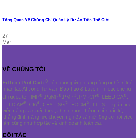
Tổng Quan Về Chứng Chỉ Quản Lý Dự Án Trên Thế Giới
27
Mar
VỀ CHÚNG TÔI
®
EdTech Prof Certi
tiên phong ứng dụng công nghệ trí tuệ
nhân tạo AI trong Tư Vấn, Đào Tạo & Luyện Thi các chứng
®
®
®
®
®
chỉ quốc tế PfMP
,PgMP
,PMP
, PMI-CP
, LEED GA
,
®
®
®
®
LEED AP
, CIA
, CFA-ESG
, FCCM
, IELTS,.... giúp học
viên nâng cao kiến thức, chinh phục chứng chỉ quốc tế,
khẳng định năng lực chuyên nghiệp và mở rộng cơ hội việc
làm cũng như hợp tác và kinh doanh toàn cầu.
ĐỐI TÁC