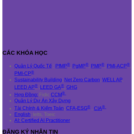
CÁC KHÓA HỌC
®
®
®
®
Quản Lý Quốc Tế
:
PfMP
,
PgMP
,
PMP
,
PMI-ACP
,
®
PMI-CP
Sustainability Building
:
Net Zero Carbon
,
WELL AP
,
®
®
LEED AP
,
LEED GA
,
GHG
®
Hợp Đồng:
Fidic
CCM
Quản Lý Dự Án Xây Dựng
®
®
Tài Chính & Kiểm Toán
:
CFA-ESG
,
CIA
English
: Ielts, Toeic
AI: Certified AI Practitioner
ĐĂNG KÝ NHẬN TIN