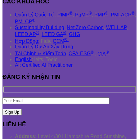
CÁC KHÓA HỌC
®
®
®
®
Quản Lý Quốc Tế
:
PfMP
,
PgMP
,
PMP
,
PMI-ACP
,
®
PMI-CP
Sustainability Building
:
Net Zero Carbon
,
WELL AP
,
®
®
LEED AP
,
LEED GA
,
GHG
®
Hợp Đồng:
Fidic
CCM
Quản Lý Dự Án Xây Dựng
®
®
Tài Chính & Kiểm Toán
:
CFA-ESG
,
CIA
English
: Ielts, Toeic
AI: Certified AI Practitioner
ĐĂNG KÝ NHẬN TIN
LIÊN HỆ
Address:
Level 4/301 Hampshire Road Sunshine,