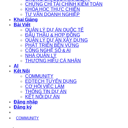
CHỨNG CHỈ TÀI CHÍNH KIỂM TOÁN
KHÓA HỌC THỰC CHIẾN
TƯ VẤN DOANH NGHIỆP
Khai Giảng
Bài Viết
QUẢN LÝ DỰ ÁN QUỐC TẾ
ĐẤU THẦU & HỢP ĐỒNG
QUẢN LÝ DỰ ÁN XÂY DỰNG
PHÁT TRIỂN BỀN VỮNG
CÔNG NGHỆ SỐ & AI
NHÀ QUẢN LÝ
THƯƠNG HIỆU CÁ NHÂN
AI
Kết Nối
COMMUNITY
EDTECH TUYỂN DỤNG
CƠ HỘI VIỆC LÀM
THÔNG TIN DỰ ÁN
KẾT NỐI DỰ ÁN
Đăng nhập
Đăng ký
COMMUNITY