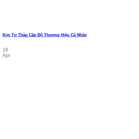
Kim Tự Tháp Cấp Độ Thương Hiệu Cá Nhân
18
Apr