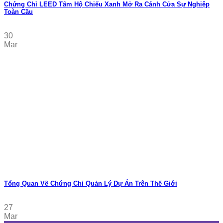
Chứng Chỉ LEED Tấm Hộ Chiếu Xanh Mở Ra Cánh Cửa Sự Nghiệp
Toàn Cầu
30
Mar
Tổng Quan Về Chứng Chỉ Quản Lý Dự Án Trên Thế Giới
27
Mar