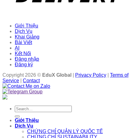
Giới Thiệu
Dịch Vụ
Khai Giảng
Bài Viết
AI
Kết Nối
Đăng nhập
Đăng ký
Copyright 2026 ©
EduX Global
|
Privacy Policy
|
Terms of
Service
|
Contact
Search
for:
Giới Thiệu
Dịch Vụ
CHỨNG CHỈ QUẢN LÝ QUỐC TẾ
CHỨNG CHỈ SUSTAINABILITY