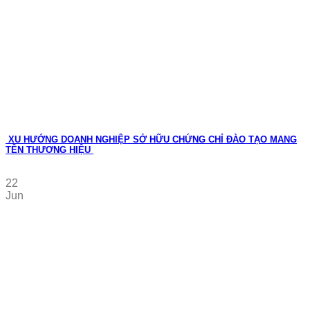
XU HƯỚNG DOANH NGHIỆP SỞ HỮU CHỨNG CHỈ ĐÀO TẠO MANG
TÊN THƯƠNG HIỆU
22
Jun