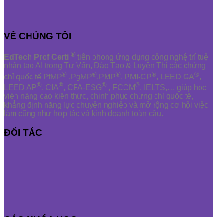
VỀ CHÚNG TÔI
®
EdTech Prof Certi
tiên phong ứng dụng công nghệ trí tuệ
nhân tạo AI trong Tư Vấn, Đào Tạo & Luyện Thi các chứng
®
®
®
®
®
chỉ quốc tế PfMP
,PgMP
,PMP
, PMI-CP
, LEED GA
,
®
®
®
®
LEED AP
, CIA
, CFA-ESG
, FCCM
, IELTS,.... giúp học
viên nâng cao kiến thức, chinh phục chứng chỉ quốc tế,
khẳng định năng lực chuyên nghiệp và mở rộng cơ hội việc
làm cũng như hợp tác và kinh doanh toàn cầu.
ĐỐI TÁC