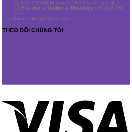
3020, VIC & 888 Brunswick Street New Farm QLD
4005 Australia /
Hotline & Whatsapp:
(+61)415 330
206
Emai:
sales@profcerti.com
THEO DÕI CHÚNG TÔI