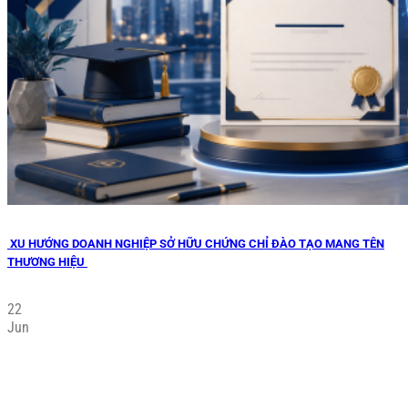
XU HƯỚNG DOANH NGHIỆP SỞ HỮU CHỨNG CHỈ ĐÀO TẠO MANG TÊN
THƯƠNG HIỆU
22
Jun