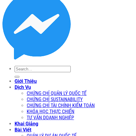
Search
for:
Giới Thiệu
Dịch Vụ
CHỨNG CHỈ QUẢN LÝ QUỐC TẾ
CHỨNG CHỈ SUSTAINABILITY
CHỨNG CHỈ TÀI CHÍNH KIỂM TOÁN
KHÓA HỌC THỰC CHIẾN
TƯ VẤN DOANH NGHIỆP
Khai Giảng
Bài Viết
QUẢN LÝ DỰ ÁN QUỐC TẾ