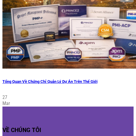
Tổng Quan Về Chứng Chỉ Quản Lý Dự Án Trên Thế Giới
27
Mar
VỀ CHÚNG TÔI