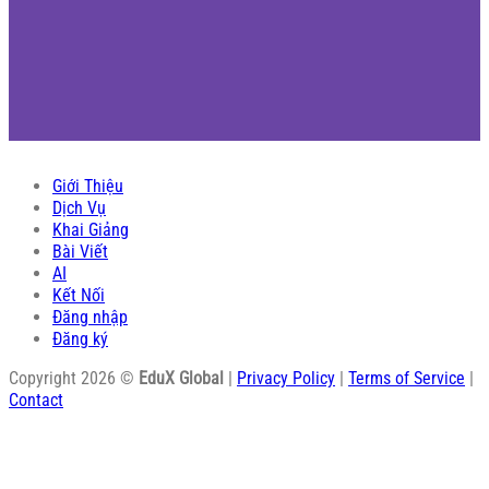
Giới Thiệu
Dịch Vụ
Khai Giảng
Bài Viết
AI
Kết Nối
Đăng nhập
Đăng ký
Copyright 2026 ©
EduX Global
|
Privacy Policy
|
Terms of Service
|
Contact