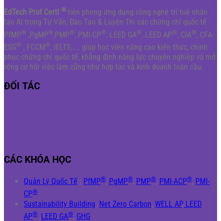
®
EdTech Prof Certi
tiên phong ứng dụng công nghệ trí tuệ nhân
tạo AI trong Tư Vấn, Đào Tạo & Luyện Thi các chứng chỉ quốc tế
®
®
®
®
®
®
®
PfMP
,PgMP
,PMP
, PMI-CP
, LEED GA
, LEED AP
, CIA
, CFA-
®
®
ESG
, FCCM
, IELTS,.... giúp học viên nâng cao kiến thức, chinh
phục chứng chỉ quốc tế, khẳng định năng lực chuyên nghiệp và mở
rộng cơ hội việc làm cũng như hợp tác và kinh doanh toàn cầu.
ĐỐI TÁC
CÁC KHÓA HỌC
®
®
®
®
Quản Lý Quốc Tế
:
PfMP
,
PgMP
,
PMP
,
PMI-ACP
,
PMI-
®
CP
Sustainability Building
:
Net Zero Carbon
,
WELL AP
,
LEED
®
®
AP
,
LEED GA
,
GHG