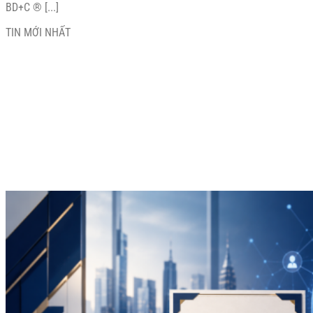
BD+C ® [...]
TIN MỚI NHẤT