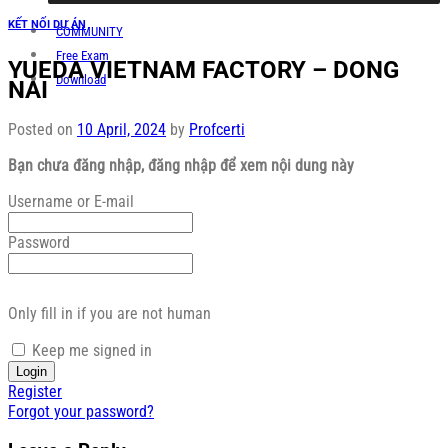
KẾT NỐI DỰ ÁN
COMMUNITY
Free Exam
YUEDA VIETNAM FACTORY – DONG
Download
NAI
Posted on
10 April, 2024
by
Profcerti
Bạn chưa đăng nhập, đăng nhập để xem nội dung này
Username or E-mail
Password
Only fill in if you are not human
Keep me signed in
Register
Forgot your password?