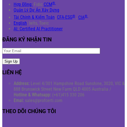
®
Hợp Đồng:
Fidic
CCM
Quản Lý Dự Án Xây Dựng
®
®
Tài Chính & Kiểm Toán
:
CFA-ESG
,
CIA
English
: Ielts, Toeic
AI: Certified AI Practitioner
ĐĂNG KÝ NHẬN TIN
LIÊN HỆ
Address:
Level 4/301 Hampshire Road Sunshine, 3020, VIC &
888 Brunswick Street New Farm QLD 4005 Australia /
Hotline & Whatsapp:
(+61)415 330 206
Emai:
sales@profcerti.com
THEO DÕI CHÚNG TÔI