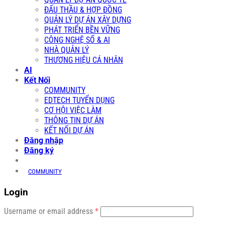
ĐẤU THẦU & HỢP ĐỒNG
QUẢN LÝ DỰ ÁN XÂY DỰNG
PHÁT TRIỂN BỀN VỮNG
CÔNG NGHỆ SỐ & AI
NHÀ QUẢN LÝ
THƯƠNG HIỆU CÁ NHÂN
AI
Kết Nối
COMMUNITY
EDTECH TUYỂN DỤNG
CƠ HỘI VIỆC LÀM
THÔNG TIN DỰ ÁN
KẾT NỐI DỰ ÁN
Đăng nhập
Đăng ký
COMMUNITY
Login
Required
Username or email address
*