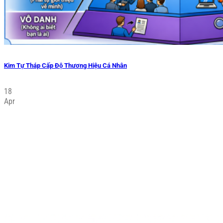
Kim Tự Tháp Cấp Độ Thương Hiệu Cá Nhân
18
Apr