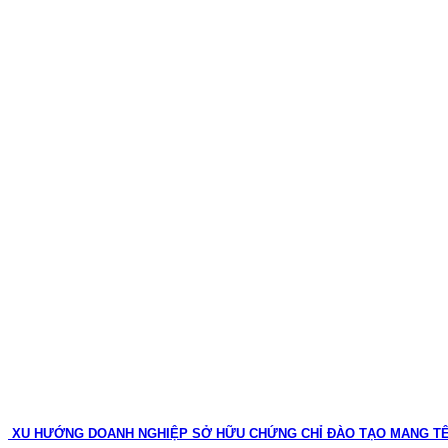
XU HƯỚNG DOANH NGHIỆP SỞ HỮU CHỨNG CHỈ ĐÀO TẠO MANG T