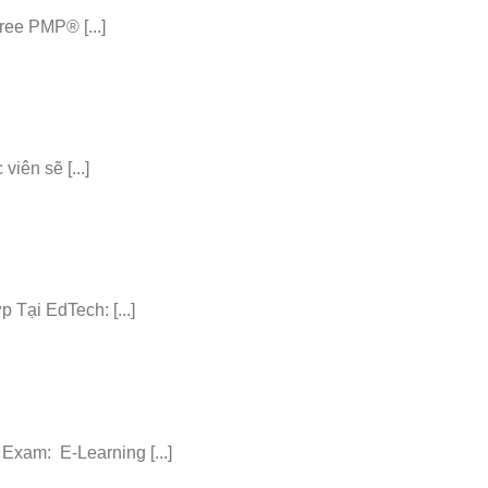
ee PMP® [...]
iên sẽ [...]
ại EdTech: [...]
am: E-Learning [...]