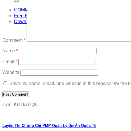
COMMUNITY
Free Exam
Download
Comment
*
Name
*
Email
*
Website
Save my name, email, and website in this browser for the n
CÁC KHÓA HỌC
Luyện Thi Chứng Chỉ PMP Quản Lý Dự Án Quốc Tế