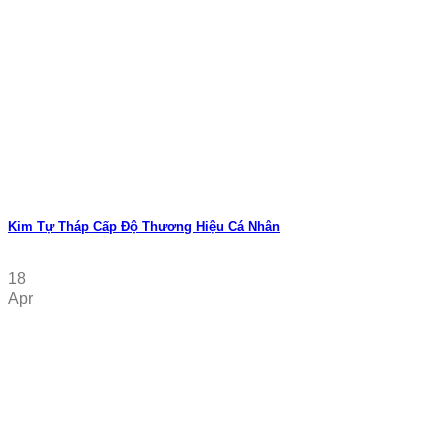
Kim Tự Tháp Cấp Độ Thương Hiệu Cá Nhân
18
Apr