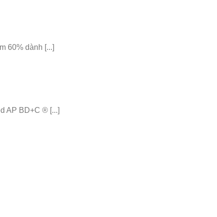
 60% dành [...]
 AP BD+C ® [...]