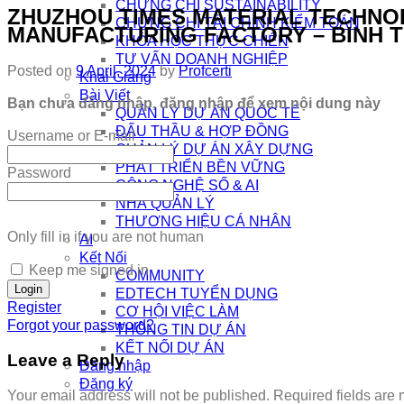
CHỨNG CHỈ SUSTAINABILITY
ZHUZHOU TIMES MATERIAL TECHNOL
CHỨNG CHỈ TÀI CHÍNH KIỂM TOÁN
MANUFACTURING FACTORY – BINH 
KHÓA HỌC THỰC CHIẾN
TƯ VẤN DOANH NGHIỆP
Posted on
9 April, 2024
by
Profcerti
Khai Giảng
Bài Viết
Bạn chưa đăng nhập, đăng nhập để xem nội dung này
QUẢN LÝ DỰ ÁN QUỐC TẾ
ĐẤU THẦU & HỢP ĐỒNG
Username or E-mail
QUẢN LÝ DỰ ÁN XÂY DỰNG
PHÁT TRIỂN BỀN VỮNG
Password
CÔNG NGHỆ SỐ & AI
NHÀ QUẢN LÝ
THƯƠNG HIỆU CÁ NHÂN
Only fill in if you are not human
AI
Kết Nối
Keep me signed in
COMMUNITY
EDTECH TUYỂN DỤNG
Register
CƠ HỘI VIỆC LÀM
Forgot your password?
THÔNG TIN DỰ ÁN
KẾT NỐI DỰ ÁN
Leave a Reply
Đăng nhập
Đăng ký
Your email address will not be published.
Required fields are