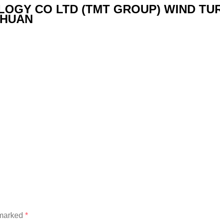
OGY CO LTD (TMT GROUP) WIND TU
THUAN
 marked
*