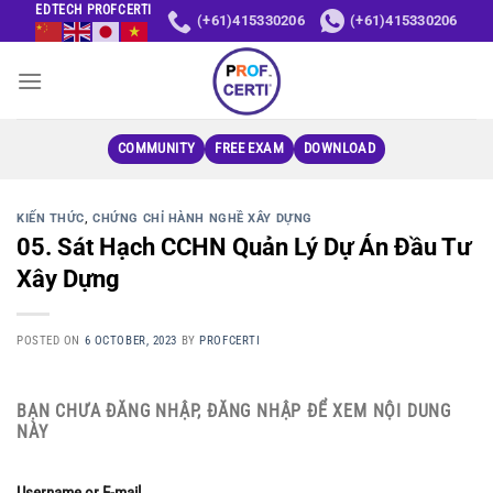
Skip
EDTECH PROFCERTI
(+61)415330206
(+61)415330206
to
content
COMMUNITY
FREE EXAM
DOWNLOAD
KIẾN THỨC
,
CHỨNG CHỈ HÀNH NGHỀ XÂY DỰNG
05. Sát Hạch CCHN Quản Lý Dự Án Đầu Tư
Xây Dựng
POSTED ON
6 OCTOBER, 2023
BY
PROFCERTI
BẠN CHƯA ĐĂNG NHẬP, ĐĂNG NHẬP ĐỂ XEM NỘI DUNG
NÀY