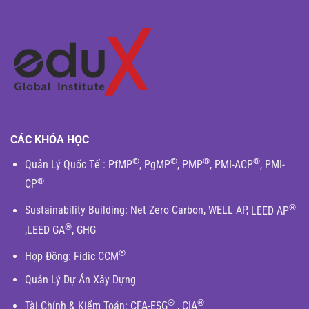
CÁC KHÓA HỌC
®
®
®
®
Quản Lý Quốc Tế
:
PfMP
,
PgMP
,
PMP
,
PMI-ACP
,
PMI-
®
CP
®
Sustainability Building
:
Net Zero Carbon
,
WELL AP
,
LEED AP
®
,
LEED GA
,
GHG
®
Hợp Đồng:
Fidic
CCM
Quản Lý Dự Án Xây Dựng
®
®
Tài Chính & Kiểm Toán
:
CFA-ESG
,
CIA