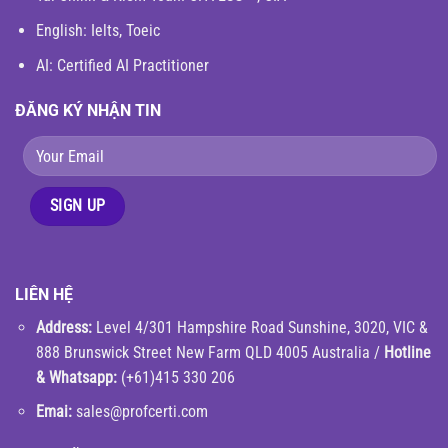
English
: Ielts, Toeic
AI: Certified AI Practitioner
ĐĂNG KÝ NHẬN TIN
LIÊN HỆ
Address:
Level 4/301 Hampshire Road Sunshine, 3020, VIC &
888 Brunswick Street New Farm QLD 4005 Australia /
Hotline
& Whatsapp:
(+61)415 330 206
Emai:
sales@profcerti.com