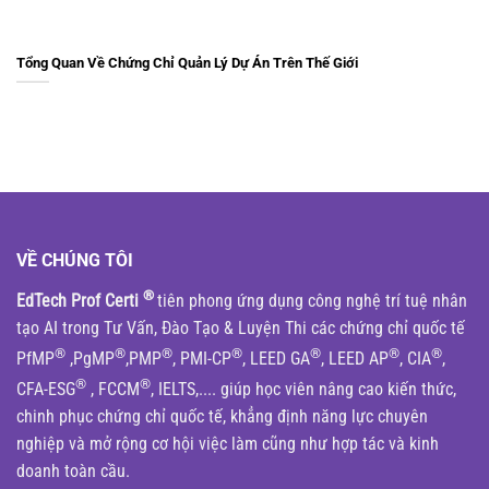
Tổng Quan Về Chứng Chỉ Quản Lý Dự Án Trên Thế Giới
VỀ CHÚNG TÔI
®
EdTech Prof Certi
tiên phong ứng dụng công nghệ trí tuệ nhân
tạo AI trong Tư Vấn, Đào Tạo & Luyện Thi các chứng chỉ quốc tế
®
®
®
®
®
®
®
PfMP
,PgMP
,PMP
, PMI-CP
, LEED GA
, LEED AP
, CIA
,
®
®
CFA-ESG
, FCCM
, IELTS,.... giúp học viên nâng cao kiến thức,
chinh phục chứng chỉ quốc tế, khẳng định năng lực chuyên
nghiệp và mở rộng cơ hội việc làm cũng như hợp tác và kinh
doanh toàn cầu.